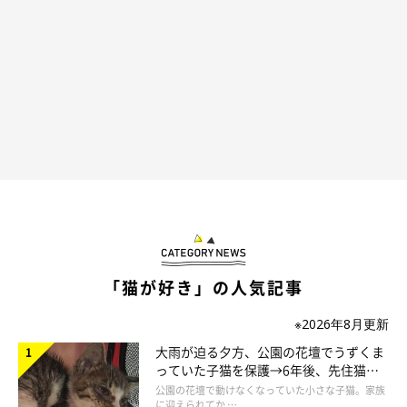
「猫が好き」の人気記事
※2026年8月更新
猫も家族もハッピーになるステキな「爪と
大雨が迫る夕方、公園の花壇でうずくま
ぎ」!?
っていた子猫を保護→6年後、先住猫
と“姉妹”のような関係に
公園の花壇で動けなくなっていた小さな子猫。家族
に迎えられてか …