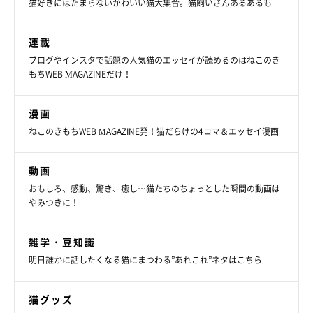
猫好きにはたまらないかわいい猫大集合。猫飼いさんあるあるも
壁に立てかけるだけなのに、何だかおしゃれ！?
連載
壁に立てかけるだけなのに、木目調の爪とぎが映えるので、我が
ブログやインスタで話題の人気猫のエッセイが読めるのはねこのき
もちWEB MAGAZINEだけ！
家ではインテリア感覚で立てかけています。形がかわいいベッド
型の爪とぎも木目調柄。
漫画
ナチュラルテイストや、北欧テイストのようなお部屋が好きな方
ねこのきもちWEB MAGAZINE発！猫だらけの4コマ＆エッセイ漫画
にはキュンとする商品かもしれませんね。
動画
おもしろ、感動、驚き、癒し…猫たちのちょっとした瞬間の動画は
やみつきに！
雑学・豆知識
明日誰かに話したくなる猫にまつわる”あれこれ”ネタはこちら
猫グッズ