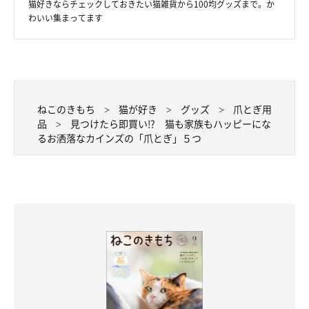
猫好きならチェックしておきたい猫雑貨から100均グッズまで。か
わいい集まってます
側面はこんな感じ
ちなみに、
きなこをはじめみんながよく使う爪とぎは鍋型です
ねこのきもち
猫が好き
グッズ
爪とぎ用
（汗）
バリバリと爪とぎをした後に、まるで温泉にでも浸かって
品
見つけたら即買い!? 猫も家族もハッピーにな
いるかのように爪とぎの中でまったりしています。
るお洒落なカインズの「爪とぎ」５つ
ちゅらは背伸びをしながら爪とぎができる立てかけ型の爪とぎも
よく使ってますね。
びあとびすはよく鍋型とベット型の爪とぎを代わり番こに使って
いるのでほっこりします（笑）