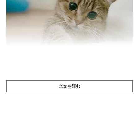
起きて！
全文を読む
@KinakoNeko_mxp
いつか猫ちゃんが飼いたいという思いから、休日はよくペットシ
ョップに足を運んでいた時に、
小さなきなこ
と出会って一目ぼ
れ。当時、なかなか猫を飼うことに「うん」と言ってくれない夫
が唯一、「明日も（ペットショップに）来て、このコがいたら飼
おう」と言ってくれたのがきなこでした。