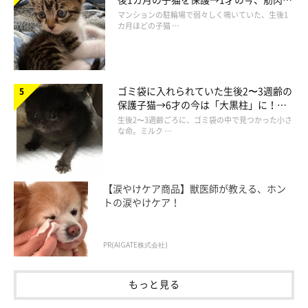
さっそくいきますよ～！
でツンデレなコに成長
マンションの駐輪場で弱々しく鳴いていた、生後1
カ月ほどの子猫 …
ゴミ袋に入れられていた生後2〜3週齢の
保護子猫→6才の今は「大黒柱」に！
美しい黒猫に成長した姿にグッとくる
生後2〜3週齢ごろに、ゴミ袋の中で見つかった小さ
な命。ミルク …
【涙やけケア商品】獣医師が教える、ホン
トの涙やけケア！
PR(AIGATE株式会社)
もっと見る
定番の「鍋型爪とぎ」がバリエーション豊富！