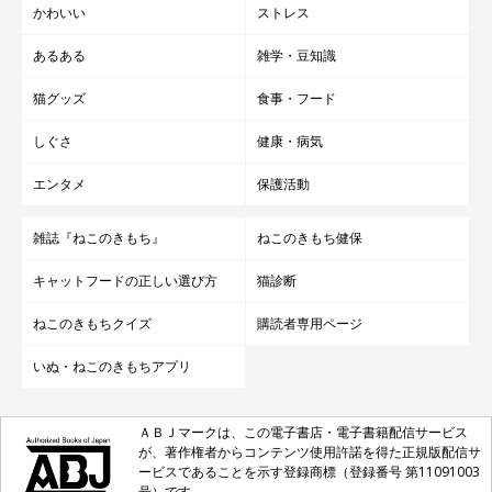
かわいい
ストレス
我が家での爪とぎの替え時は、爪とぎ部分がいたみ、バリバリと
あるある
雑学・豆知識
気持ちよく爪を研いでる音が聞こえなくなった時かなと思ってい
猫グッズ
食事・フード
ます。
新しい爪とぎを買い替えた時、嬉しそうにバリバリと音を立てて
しぐさ
健康・病気
爪とぎをしている姿を見ると、気に入ってくれてよかったと嬉し
エンタメ
保護活動
くなります。
雑誌『ねこのきもち』
ねこのきもち健保
キャットフードの正しい選び方
猫診断
ねこのきもちクイズ
購読者専用ページ
いぬ・ねこのきもちアプリ
ＡＢＪマークは、この電子書店・電子書籍配信サービス
が、著作権者からコンテンツ使用許諾を得た正規版配信サ
ービスであることを示す登録商標（登録番号 第11091003
号）です。