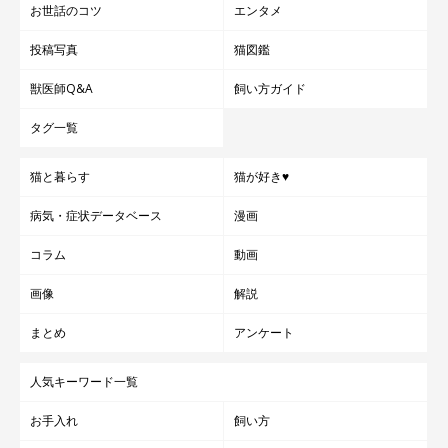
お世話のコツ
エンタメ
投稿写真
猫図鑑
獣医師Q&A
飼い方ガイド
タグ一覧
猫と暮らす
猫が好き♥
病気・症状データベース
漫画
コラム
動画
お部屋の角もこれで安心♪「ココでの爪とぎはたまらないニャ」
画像
解説
部屋の壁の出っ張り（角）部分は猫ちゃんからすると絶好の爪と
まとめ
アンケート
ぎ箇所ですよね。
そんなコーナーに設置できる爪とぎです！お店で見つけて購入を
人気キーワード一覧
即決しました（笑）
お手入れ
飼い方
壁をがりがりしたい猫ちゃんにとっても魅力的な爪とぎです♪