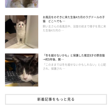
ですが、鍋型以外にも可愛い爪とぎを見つけるとついつい購入し
てしまうので、気づくと1匹につき２個爪とぎがある状況になっ
てしまっています（笑）
お風呂をのぞきに来た生後4カ月のラグドールの子
猫 どこへでも …
鍋型爪とぎを買い替える時にはいつも「今回はこの柄にしてみよ
飼い主さんの長風呂中、浴室の前まで様子を見に来
た生後4カ月の …
うかな」と、選んでいて楽しいです！小さいサイズもあり、猫ち
ゃんのサイズに合わせて選べるのも嬉しいです。
「冬を越せないかも」と保護した推定8才の野良猫
→約5年後、腕 …
「このままでは冬を越せないかもしれない」と心配
され、保護され …
新着記事をもっと見る