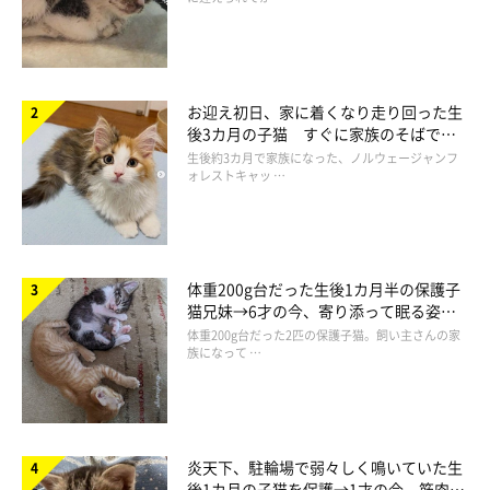
実はきなこを飼い始めた時、あまり爪とぎを買っていませんでし
た。
というのも、購入したキャットタワーにも爪とぎがついていたの
で、問題なく爪とぎができると思っていたからです。でも実際
お迎え初日、家に着くなり走り回った生
後3カ月の子猫 すぐに家族のそばで落
は、あまりキャットタワーの爪とぎは使ってくれず…。きなこに
ち着く姿に「迎えてよかった」
生後約3カ月で家族になった、ノルウェージャンフ
とって壁の方が魅力的ながりがりスポットになってしまいました
ォレストキャッ …
（笑）
そのようなこともあって、壁への爪とぎをすこしでも軽減できる
体重200g台だった生後1カ月半の保護子
ように我が家にはたくさんの爪とぎを置いています。そんな我が
猫兄妹→6才の今、寄り添って眠る姿に
家で特に愛用しているのが
カインズさんの爪とぎ
です！インテリ
ほっこり！
体重200g台だった2匹の保護子猫。飼い主さんの家
アとしても可愛くデザイン性のあるものや機能性のあるものと多
族になって …
様にあるからです。
なので、今回は我が家で使っているカインズさんの爪とぎをご紹
炎天下、駐輪場で弱々しく鳴いていた生
介しますね
後1カ月の子猫を保護→1才の今、筋肉質