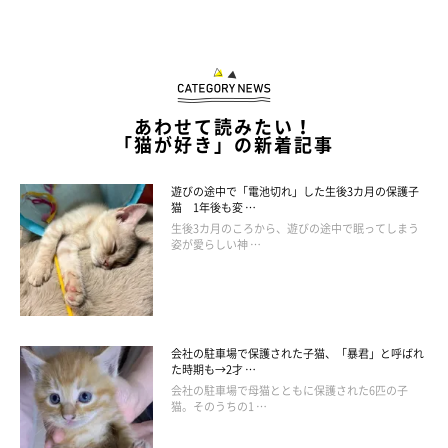
あわせて読みたい！
「猫が好き」の新着記事
遊びの途中で「電池切れ」した生後3カ月の保護子
猫 1年後も変 …
生後3カ月のころから、遊びの途中で眠ってしまう
姿が愛らしい神 …
会社の駐車場で保護された子猫、「暴君」と呼ばれ
た時期も→2才 …
柄が様々で部屋に合わせて使えるのがいいですよね。我が家では
会社の駐車場で母猫とともに保護された6匹の子
みんなこの鍋型の爪とぎが大好きなので、必ず１匹につき１個置
猫。そのうちの1 …
くようにしています。