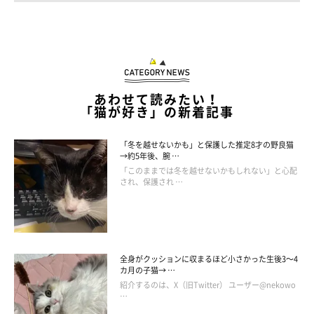
あわせて読みたい！
「猫が好き」の新着記事
「冬を越せないかも」と保護した推定8才の野良猫
→約5年後、腕 …
「このままでは冬を越せないかもしれない」と心配
され、保護され …
全身がクッションに収まるほど小さかった生後3～4
カ月の子猫→ …
紹介するのは、X（旧Twitter） ユーザー@nekowo
…