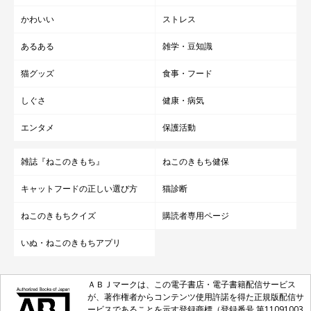
かわいい
ストレス
あるある
雑学・豆知識
猫グッズ
食事・フード
しぐさ
健康・病気
エンタメ
保護活動
雑誌『ねこのきもち』
ねこのきもち健保
キャットフードの正しい選び方
猫診断
ねこのきもちクイズ
購読者専用ページ
いぬ・ねこのきもちアプリ
ＡＢＪマークは、この電子書店・電子書籍配信サービス
が、著作権者からコンテンツ使用許諾を得た正規版配信サ
ービスであることを示す登録商標（登録番号 第11091003