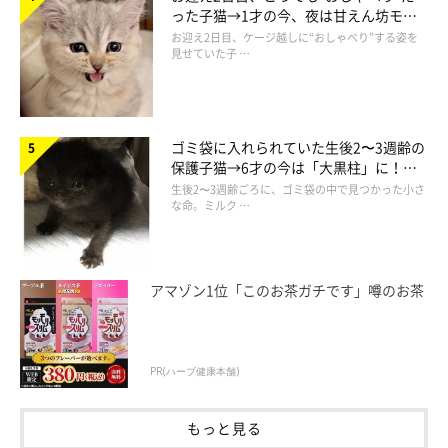
った子猫→1才の今、夜は甘えん坊モー
ドになるコに成長！
お迎え2日目、ケージ越しに“おしゃべり”する姿を
見せていた子 …
ゴミ袋に入れられていた生後2〜3週齢の
保護子猫→6才の今は「大黒柱」に！
美しい黒猫に成長した姿にグッとくる
生後2〜3週齢ごろに、ゴミ袋の中で見つかった小さ
な命。ミルク …
アマゾン1位「このお茶ガチです」噂のお茶
PR(ハーブ健康本舗)
もっと見る