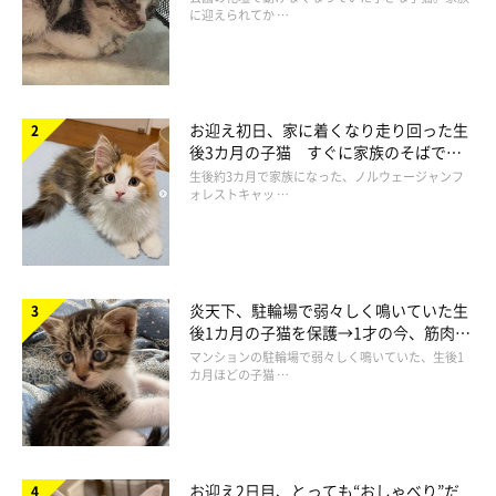
に迎えられてか …
お迎え初日、家に着くなり走り回った生
後3カ月の子猫 すぐに家族のそばで落
ち着く姿に「迎えてよかった」
生後約3カ月で家族になった、ノルウェージャンフ
ォレストキャッ …
炎天下、駐輪場で弱々しく鳴いていた生
後1カ月の子猫を保護→1才の今、筋肉質
でツンデレなコに成長
マンションの駐輪場で弱々しく鳴いていた、生後1
カ月ほどの子猫 …
お迎え2日目、とっても“おしゃべり”だ