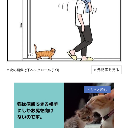
元記事を見る
▼
次の画像は下へスクロール (1/3)
▶
もっと読む
arrow_forward_ios