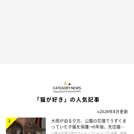
「猫が好き」の人気記事
※2026年8月更新
大雨が迫る夕方、公園の花壇でうずくま
っていた子猫を保護→6年後、先住猫
と“姉妹”のような関係に
公園の花壇で動けなくなっていた小さな子猫。家族