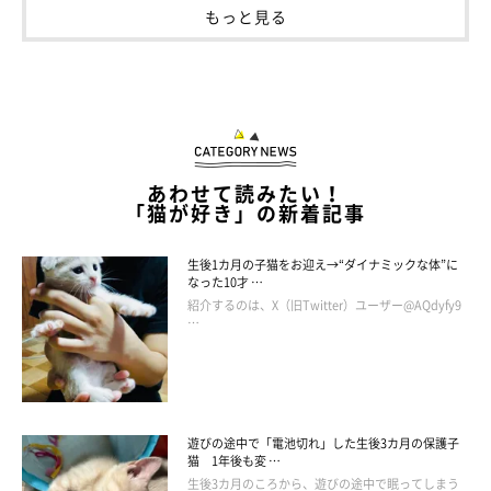
もっと見る
あわせて読みたい！
「猫が好き」の新着記事
生後1カ月の子猫をお迎え→“ダイナミックな体”に
なった10才 …
紹介するのは、X（旧Twitter）ユーザー@AQdyfy9
…
遊びの途中で「電池切れ」した生後3カ月の保護子
猫 1年後も変 …
生後3カ月のころから、遊びの途中で眠ってしまう