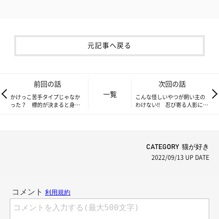
元記事へ戻る
前回の話
次回の話
一覧
かけっこ苦手タイプじゃなか
こんな怪しいやつが飼い主の
った？ 標的が決まると身体
わけない!! 忍び寄る人影にび
能力が倍増する猫【連載】ね
びる猫【連載】ねこ連れ草
こ連れ草 242話め
244話め
CATEGORY 猫が好き
2022/09/13
UP DATE