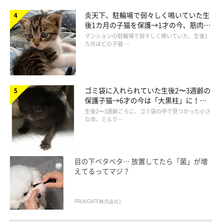
炎天下、駐輪場で弱々しく鳴いていた生
後1カ月の子猫を保護→1才の今、筋肉質
でツンデレなコに成長
マンションの駐輪場で弱々しく鳴いていた、生後1
カ月ほどの子猫 …
ゴミ袋に入れられていた生後2〜3週齢の
保護子猫→6才の今は「大黒柱」に！
美しい黒猫に成長した姿にグッとくる
生後2〜3週齢ごろに、ゴミ袋の中で見つかった小さ
な命。ミルク …
目の下ベタベタ… 放置してたら「菌」が増
えてるってマジ？
PR(AIGATE株式会社)