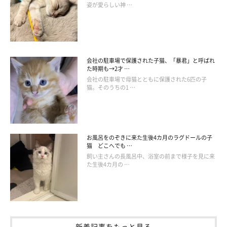
姿が愛らしい神 …
会社の駐車場で保護された子猫、「暴君」と呼ばれ
た時期も→2才 …
会社の駐車場で母猫とともに保護された6匹の子
猫。そのうちの1 …
お風呂をのぞきに来た生後4カ月のラグドールの子
猫 どこへでも …
飼い主さんの長風呂中、浴室の前まで様子を見に来
た生後4カ月の …
新着記事をもっと見る