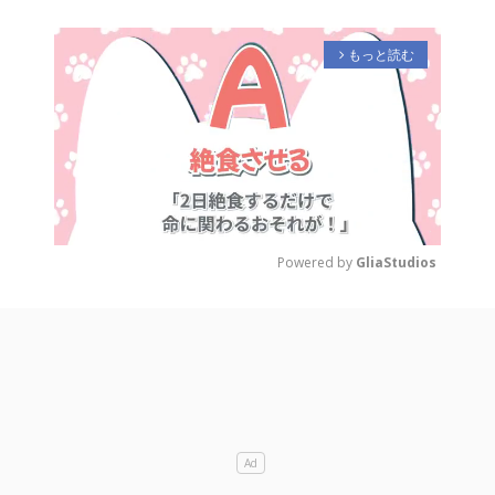
もっと読む
arrow_forward_ios
Powered by 
GliaStudios
M
u
t
e