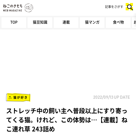
記事をさがす
TOP
猫豆知識
連載
猫マンガ
食べ物
猫が好き
2022/09/13
UP DATE
ストレッチ中の飼い主へ普段以上にすり寄っ
てくる猫。けれど、この体勢は…【連載】ね
こ連れ草 243話め