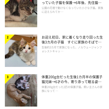
っていた子猫を保護→6年後、先住猫
と“姉妹”のような関係に
公園の花壇で動けなくなっていた小さな子猫。家族
に迎えられてか …
お迎え初日、家に着くなり走り回った生
後3カ月の子猫 すぐに家族のそばで落
ち着く姿に「迎えてよかった」
生後約3カ月で家族になった、ノルウェージャンフ
ォレストキャッ …
体重200g台だった生後1カ月半の保護子
猫兄妹→6才の今、寄り添って眠る姿に
ほっこり！
体重200g台だった2匹の保護子猫。飼い主さんの家
族になって …