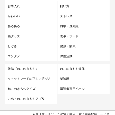
お手入れ
飼い方
かわいい
ストレス
あるある
雑学・豆知識
猫グッズ
食事・フード
しぐさ
健康・病気
エンタメ
保護活動
雑誌『ねこのきもち』
ねこのきもち健保
キャットフードの正しい選び方
猫診断
ねこのきもちクイズ
購読者専用ページ
いぬ・ねこのきもちアプリ
ＡＢＪマークは、この電子書店・電子書籍配信サービス