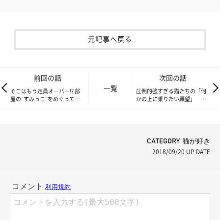
元記事へ戻る
前回の話
次回の話
一覧
そこはもう定員オーバー!? 部
圧倒的強すぎる猫たちの「何
屋の”すみっこ”をめぐって静
かの上に乗りたい願望」
かなる戦争勃発!! 【もふもふ
【もふもふスコたん】vol.35
スコたん】vol.33
CATEGORY 猫が好き
2018/09/20
UP DATE