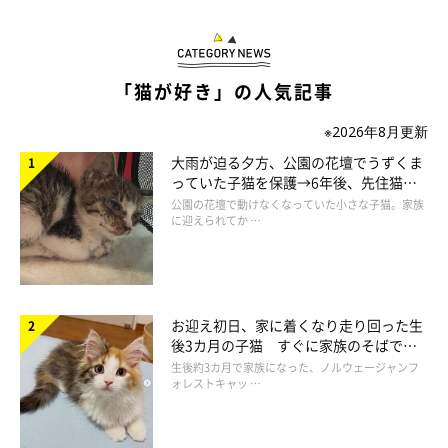
「猫が好き」の人気記事
※2026年8月更新
大雨が迫る夕方、公園の花壇でうずくま
っていた子猫を保護→6年後、先住猫
と“姉妹”のような関係に
公園の花壇で動けなくなっていた小さな子猫。家族
に迎えられてか …
お迎え初日、家に着くなり走り回った生
後3カ月の子猫 すぐに家族のそばで落
ち着く姿に「迎えてよかった」
生後約3カ月で家族になった、ノルウェージャンフ
ォレストキャッ …