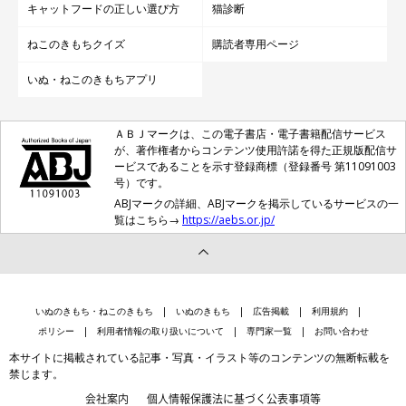
キャットフードの正しい選び方
猫診断
ねこのきもちクイズ
購読者専用ページ
いぬ・ねこのきもちアプリ
ＡＢＪマークは、この電子書店・電子書籍配信サービス
が、著作権者からコンテンツ使用許諾を得た正規版配信サ
ービスであることを示す登録商標（登録番号 第11091003
号）です。
ABJマークの詳細、ABJマークを掲示しているサービスの一
覧はこちら→
https://aebs.or.jp/
いぬのきもち・ねこのきもち
いぬのきもち
広告掲載
利用規約
ポリシー
利用者情報の取り扱いについて
専門家一覧
お問い合わせ
本サイトに掲載されている記事・写真・イラスト等のコンテンツの無断転載を
禁じます。
会社案内
個人情報保護法に基づく公表事項等