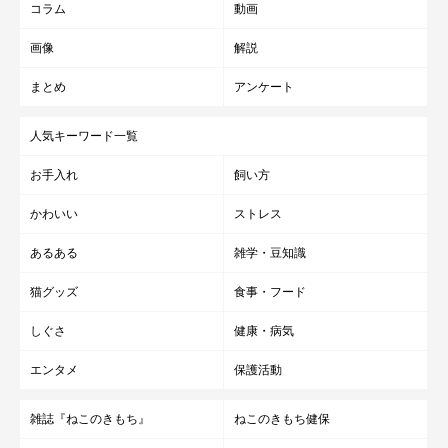
コラム
動画
画像
解説
まとめ
アンケート
人気キーワード一覧
お手入れ
飼い方
かわいい
ストレス
あるある
雑学・豆知識
猫グッズ
食事・フード
しぐさ
健康・病気
エンタメ
保護活動
雑誌『ねこのきもち』
ねこのきもち健保