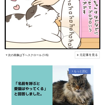
元記事を見る
▼
次の画像は下へスクロール (1/6)
▶
もっと読む
arrow_forward_ios