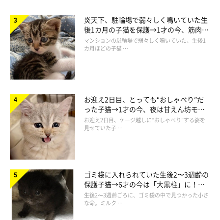
炎天下、駐輪場で弱々しく鳴いていた生
後1カ月の子猫を保護→1才の今、筋肉質
でツンデレなコに成長
マンションの駐輪場で弱々しく鳴いていた、生後1
カ月ほどの子猫 …
お迎え2日目、とっても“おしゃべり”だ
った子猫→1才の今、夜は甘えん坊モー
ドになるコに成長！
お迎え2日目、ケージ越しに“おしゃべり”する姿を
見せていた子 …
ゴミ袋に入れられていた生後2〜3週齢の
保護子猫→6才の今は「大黒柱」に！
美しい黒猫に成長した姿にグッとくる
生後2〜3週齢ごろに、ゴミ袋の中で見つかった小さ
な命。ミルク …