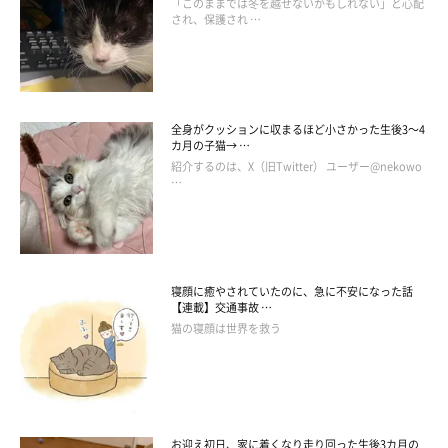
「このままでは冬を越せないかもしれない」と心配
され、保護され …
全身がクッションに収まるほど小さかった生後3～4
カ月の子猫→ …
紹介するのは、X（旧Twitter） ユーザー@nekowo
…
寝顔に癒やされていたのに、急に不安になった話
【連載】交通事故 …
猫の寝顔は世界を救う
お迎え初日、家に着くなり走り回った生後3カ月の