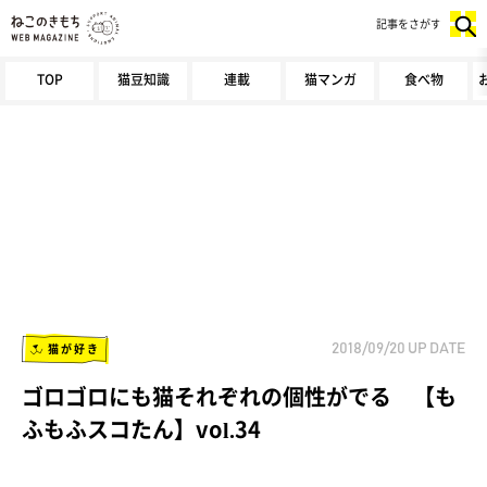
記事をさがす
TOP
猫豆知識
連載
猫マンガ
食べ物
猫が好き
2018/09/20
UP DATE
ゴロゴロにも猫それぞれの個性がでる 【も
ふもふスコたん】vol.34