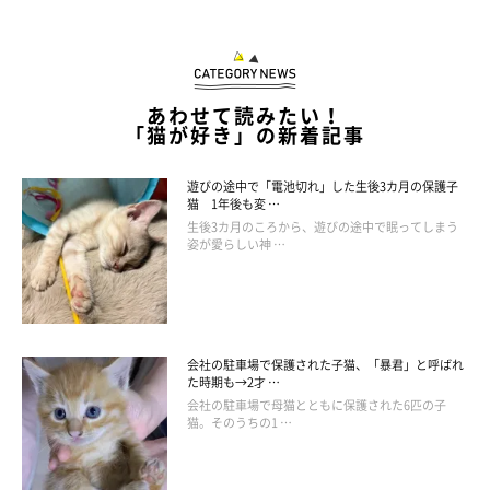
あわせて読みたい！
「猫が好き」の新着記事
遊びの途中で「電池切れ」した生後3カ月の保護子
猫 1年後も変 …
生後3カ月のころから、遊びの途中で眠ってしまう
姿が愛らしい神 …
会社の駐車場で保護された子猫、「暴君」と呼ばれ
た時期も→2才 …
会社の駐車場で母猫とともに保護された6匹の子
猫。そのうちの1 …