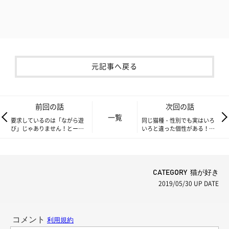
元記事へ戻る
前回の話
次回の話
一覧
要求しているのは「ながら遊
同じ猫種・性別でも実はいろ
び」じゃありません！とーっ
いろと違った個性がある！
ても遊んで欲しそうなもふも
【もふもふスコたん】vol.71
ふ 【もふもふスコたん】
vol.69
CATEGORY 猫が好き
2019/05/30
UP DATE