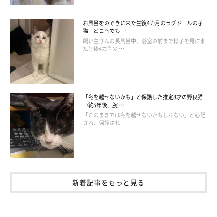
お風呂をのぞきに来た生後4カ月のラグドールの子
猫 どこへでも …
飼い主さんの長風呂中、浴室の前まで様子を見に来
た生後4カ月の …
「冬を越せないかも」と保護した推定8才の野良猫
→約5年後、腕 …
「このままでは冬を越せないかもしれない」と心配
され、保護され …
新着記事をもっと見る