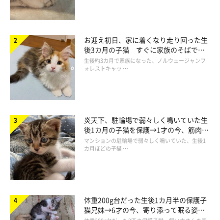
お迎え初日、家に着くなり走り回った生
後3カ月の子猫 すぐに家族のそばで落
ち着く姿に「迎えてよかった」
生後約3カ月で家族になった、ノルウェージャンフ
ォレストキャッ …
炎天下、駐輪場で弱々しく鳴いていた生
後1カ月の子猫を保護→1才の今、筋肉質
でツンデレなコに成長
マンションの駐輪場で弱々しく鳴いていた、生後1
カ月ほどの子猫 …
体重200g台だった生後1カ月半の保護子
猫兄妹→6才の今、寄り添って眠る姿に
ほっこり！