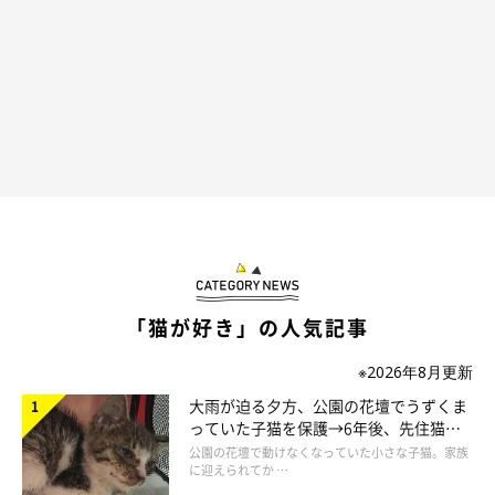
「猫が好き」の人気記事
※2026年8月更新
大雨が迫る夕方、公園の花壇でうずくま
っていた子猫を保護→6年後、先住猫
と“姉妹”のような関係に
公園の花壇で動けなくなっていた小さな子猫。家族
に迎えられてか …