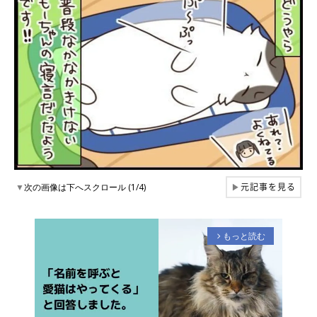
元記事を見る
▼
次の画像は下へスクロール (1/4)
▶
もっと読む
arrow_forward_ios