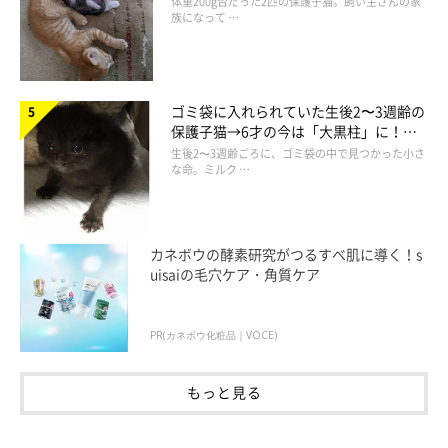
体重200g台だった2匹の保護子猫。飼い主さんの家
族になって …
ゴミ袋に入れられていた生後2〜3週齢の
保護子猫→6才の今は「大黒柱」に！
美しい黒猫に成長した姿にグッとくる
生後2〜3週齢ごろに、ゴミ袋の中で見つかった小さ
な命。ミルク …
カネボウの酵素研究がつるすべ肌に導く！s
uisaiの毛穴ケア・角質ケア
PR(カネボウ化粧品｜VOCE)
もっと見る