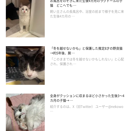
お風呂をのぞきに来た生後4カ月のラグドールの子
猫 どこへでも …
飼い主さんの長風呂中、浴室の前まで様子を見に来
た生後4カ月の …
「冬を越せないかも」と保護した推定8才の野良猫
→約5年後、腕 …
「このままでは冬を越せないかもしれない」と心配
され、保護され …
全身がクッションに収まるほど小さかった生後3～4
カ月の子猫→ …
紹介するのは、X（旧Twitter） ユーザー@nekowo
…