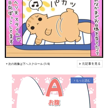
元記事を見る
▼
次の画像は下へスクロール (1/4)
▶
もっと読む
arrow_forward_ios