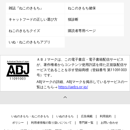
雑誌『ねこのきもち』
ねこのきもち健保
キャットフードの正しい選び方
猫診断
ねこのきもちクイズ
購読者専用ページ
いぬ・ねこのきもちアプリ
ＡＢＪマークは、この電子書店・電子書籍配信サービス
が、著作権者からコンテンツ使用許諾を得た正規版配信サ
ービスであることを示す登録商標（登録番号 第11091003
号）です。
ABJマークの詳細、ABJマークを掲示しているサービスの一
覧はこちら→
https://aebs.or.jp/
いぬのきもち・ねこのきもち
いぬのきもち
広告掲載
利用規約
ポリシー
利用者情報の取り扱いについて
専門家一覧
お問い合わせ