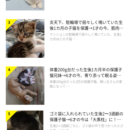
炎天下、駐輪場で弱々しく鳴いていた生
後1カ月の子猫を保護→1才の今、筋肉質
でツンデレなコに成長
マンションの駐輪場で弱々しく鳴いていた、生後1
カ月ほどの子猫 …
体重200g台だった生後1カ月半の保護子
猫兄妹→6才の今、寄り添って眠る姿に
ほっこり！
体重200g台だった2匹の保護子猫。飼い主さんの家
族になって …
ゴミ袋に入れられていた生後2〜3週齢の
保護子猫→6才の今は「大黒柱」に！
美しい黒猫に成長した姿にグッとくる
生後2〜3週齢ごろに、ゴミ袋の中で見つかった小さ