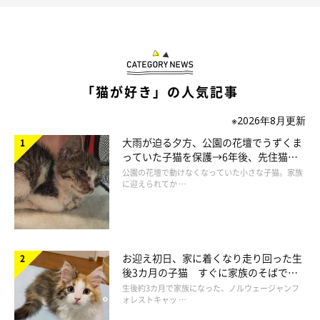
「猫が好き」の人気記事
※2026年8月更新
大雨が迫る夕方、公園の花壇でうずくま
っていた子猫を保護→6年後、先住猫
と“姉妹”のような関係に
公園の花壇で動けなくなっていた小さな子猫。家族
に迎えられてか …
お迎え初日、家に着くなり走り回った生
後3カ月の子猫 すぐに家族のそばで落
ち着く姿に「迎えてよかった」
生後約3カ月で家族になった、ノルウェージャンフ
ォレストキャッ …