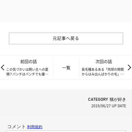
元記事へ戻る
前回の話
次回の話
一覧
この気づかいは飼い主への愛
長毛種あるある「肉球の隙間
情!? パンチはパンチでも優し
からはみ出んばかりの毛」
～い猫パンチ【もふもふスコ
【もふもふスコたん】vol.75
たん】vol.73
CATEGORY 猫が好き
2019/06/27
UP DATE