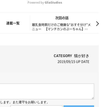
Powered by 
GliaStudios
M
次回の話
u
連載一覧
離乳食時期だけのご機嫌な“おすそ分け”メ
ニュー 【マンチカンのぷーちゃん】
t
vol.65
e
CATEGORY 猫が好き
2019/09/15
UP DATE