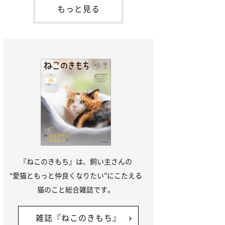
本名：ドミトリー・ドンスコイ）。ドンち
もっと見る
ゃんは、保護猫でした。ドンちゃんが見つ
かったのは、飼い主さんの姉の勤め先の敷
地内でした。ゴミ袋に入れられている
『ねこのきもち』は、飼い主さんの
“愛猫ともっと仲良くなりたい”にこたえる
猫のこと総合雑誌です。
雑誌『ねこのきもち』