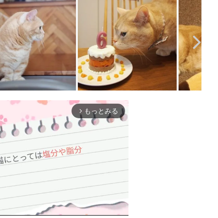
もっとみる
arrow_forward_ios