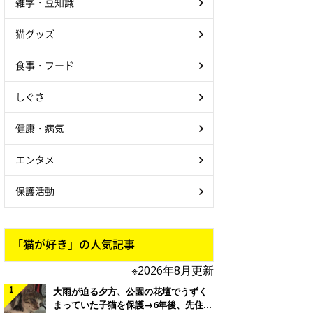
雑学・豆知識
猫グッズ
食事・フード
しぐさ
健康・病気
エンタメ
保護活動
「猫が好き」の人気記事
※2026年8月更新
大雨が迫る夕方、公園の花壇でうずく
まっていた子猫を保護→6年後、先住猫