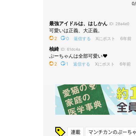
連載
マンチカンのぷーち