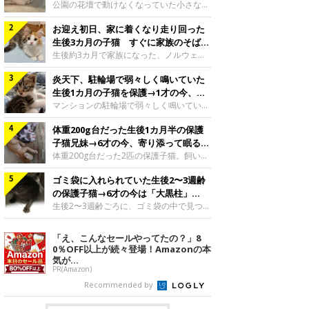
と“姉妹”のような関係に
公園の花壇で動けなくなっていた小さな子
猫。家族に迎えられてから6年、先住猫と
お迎え初日、家に着くなり走り回った
の間には深い絆が育まれていました。保護
当時のティダちゃん。
生後3カ月の子猫 すぐに家族のそばで
@muumuu62197189紹介するのは、
落ち着く姿に「迎えてよかった」
生後約3カ月で家族になった、ノルウェー
X（旧Twitter）ユーザー
ジャンフォレストキャットの子猫。お迎え
@muumuu62197189さんの愛猫・ティダ
炎天下、駐輪場で弱々しく鳴いていた
翌日には、すでに家でくつろぐ様子を見せ
ちゃん（取材時6才）の成長記録です。こ
ていました。お迎え翌日、ベッドでうとう
生後1カ月の子猫を保護→1才の今、筋
ちらは、生後3カ月ごろのティダちゃん。
とするむうちゃんお迎え翌日のむうちゃ
肉質でツンデレなコに成長
マンションの駐輪場で弱々しく鳴いてい
飼い主さんが出会ったのは、夜から大雨に
ん。@umimugi0304紹介するのは、
た、生後1カ月ほどの子猫。家族に迎えら
なると予報されていた日の夕方でした。花
Instagramユーザー@umimugi0304さんの
体重200g台だった生後1カ月半の保護
れてから1年、体も行動も大きく成長しま
壇で動けずにいた子猫保護したばかりのテ
愛猫・むうちゃん（撮影時、生後約3カ月
した。炎天下の駐輪場で鳴いていた小さな
子猫兄妹→6才の今、寄り添って眠る姿
ィダちゃん。@muumuu62197189飼い主
／ノルウェージャンフォレストキャッ
子猫保護当時のモモちゃん。@Kingponzu
にほっこり！
体重200g台だった2匹の保護子猫。飼い主
さんは、公園の
ト）。こちらは、お迎え翌日に撮影された
紹介するのは、X（旧Twitter）ユーザー
さんの家族になってから6年、ともに成長
一枚。ゴハンをお腹いっぱい食べたむうち
@Kingponzuさんの愛猫・モモちゃん（取
ゴミ袋に入れられていた生後2〜3週齢
するなかで、2匹の関係にも少しずつ変化
ゃんは眠くなり、飼い主さん夫婦のベッド
材時1才）の成長記録です。こちらは、モ
が見られました。家族になったばかりの小
の保護子猫→6才の今は「大黒柱」
でうとうとし始めたのだとか。飼い主さ
モちゃんが生後1カ月ごろに撮影された一
さな兄妹猫（写真上から）妹猫・てんちゃ
に！ 美しい黒猫に成長した姿にグッ
生後2〜3週齢ごろに、ゴミ袋の中で見つか
枚。飼い主さんの自宅マンションの駐輪場
ん、兄猫・ラムくん。@ten_ramu紹介す
った小さな命。ミルクから育てられたその
とくる
で鳴いていたところを保護された当時の姿
るのは、X（旧Twitter）ユーザー
子猫は今、家族に欠かせない存在へと成長
「え、こんなセールやってたの？」8
です。子猫時代のモモちゃん。
@ten_ramuさんの愛猫・ラムくんとてん
しました。ゴミ袋の中で見つかった、ミニ
0％OFF以上が続々登場！Amazonの本
@Kingponzuその日は気温が35℃を
ちゃん（ともに取材時6才）の成長記録で
モグラのような子猫よちよち歩きをしてい
気が...
す。この写真は、お迎えして間もない生後
たころの、生後2〜3週齢ごろのドンちゃ
PR(Amazon)
1カ月半ごろの2匹。当時、ラムくんは260
ん。@doddou_1今回紹介するのは、
Recommended by
グラム、てんちゃんは209グラムと、どち
X（旧Twitter）ユーザー@doddou_1さん
らもとても小さな体でした。2匹
の愛猫・ドンちゃん（取材時、推定6才／