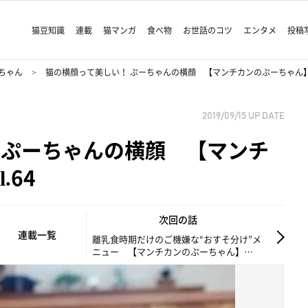
猫豆知識
連載
猫マンガ
食べ物
お世話のコツ
エンタメ
投稿
ちゃん
猫の横顔って美しい！ ぷーちゃんの横顔 【マンチカンのぷーちゃん】vo
2019/09/15
UP DATE
 ぷーちゃんの横顔 【マンチ
.64
次回の話
連載一覧
離乳食時期だけのご機嫌な“おすそ分け”メ
ニュー 【マンチカンのぷーちゃん】
vol.65