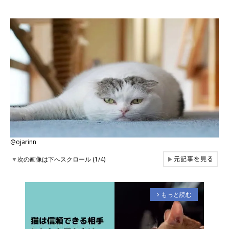
@ojarinn
元記事を見る
▼
次の画像は下へスクロール (1/4)
▶
もっと読む
arrow_forward_ios