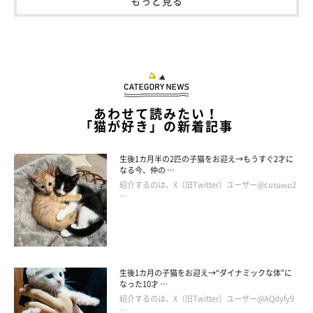
もっと見る
あわせて読みたい！
「猫が好き」の新着記事
生後1カ月半の2匹の子猫をお迎え→もうすぐ2才に
なる今、仲の …
紹介するのは、X（旧Twitter）ユーザー@curumu2
…
生後1カ月の子猫をお迎え→“ダイナミックな体”に
なった10才 …
紹介するのは、X（旧Twitter）ユーザー@AQdyfy9
…