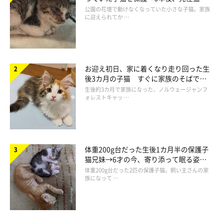
と“姉妹”のような関係に
公園の花壇で動けなくなっていた小さな子猫。家族
に迎えられてか …
お迎え初日、家に着くなり走り回った生
後3カ月の子猫 すぐに家族のそばで落
ち着く姿に「迎えてよかった」
生後約3カ月で家族になった、ノルウェージャンフ
ォレストキャッ …
体重200g台だった生後1カ月半の保護子
猫兄妹→6才の今、寄り添って眠る姿に
ほっこり！
体重200g台だった2匹の保護子猫。飼い主さんの家
族になって …