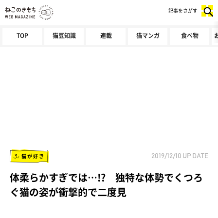
記事をさがす
TOP
猫豆知識
連載
猫マンガ
食べ物
猫が好き
2019/12/10
UP DATE
体柔らかすぎでは…!? 独特な体勢でくつろ
ぐ猫の姿が衝撃的で二度見