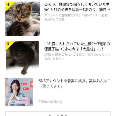
炎天下、駐輪場で弱々しく鳴いていた生
後1カ月の子猫を保護→1才の今、筋肉質
でツンデレなコに成長
マンションの駐輪場で弱々しく鳴いていた、生後1
カ月ほどの子猫 …
ゴミ袋に入れられていた生後2〜3週齢の
保護子猫→6才の今は「大黒柱」に！
美しい黒猫に成長した姿にグッとくる
生後2〜3週齢ごろに、ゴミ袋の中で見つかった小さ
な命。ミルク …
SNSアカウントを着実に成長。実はみんなコ
コ使ってます。
PR(Dreaw合同会社)