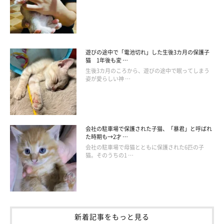
遊びの途中で「電池切れ」した生後3カ月の保護子
猫 1年後も変 …
生後3カ月のころから、遊びの途中で眠ってしまう
姿が愛らしい神 …
会社の駐車場で保護された子猫、「暴君」と呼ばれ
た時期も→2才 …
会社の駐車場で母猫とともに保護された6匹の子
猫。そのうちの1 …
新着記事をもっと見る