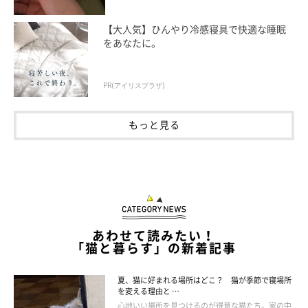
「飲まず食わずでトイレの砂の上にずっといたので、この
【大人気】ひんやり冷感寝具で快適な睡眠
ままの関係で何カ月も過ぎるのでは…と心配した。あまり
をあなたに。
構わず、愛猫のペースで慣れてくれるのを待った」
PR(アイリスプラザ)
ごはん、トイレ、お手入れの面での不安
もっと見る
あわせて読みたい！
「猫と暮らす」の新着記事
夏、猫に好まれる場所はどこ？ 猫が季節で寝場所
を変える理由と …
心地いい場所を見つけるのが得意な猫たち。家の中