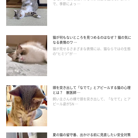
で、季節によっ …
猫が何もないところを見つめるのはなぜ？ 猫の気に
なる表情のワ …
猫が見せるさまざまな表情には、猫ならではの生態
の“ヒミツ”が …
ねこのきもち投稿写真ギャラリー
「トイレを使ってくれなくて困った。砂を変えたら使い始
めたのでホッとした」
頭を突き出して「なでて」とアピールする猫の心理
とは？ 獣医師 …
「その後はわかってくれたのですが、 最初の頃はトイレの
飼い主さんの横で頭を突き出して、「なでて」とア
位置をわかってくれませんでした。それが戸惑いました」
ピール姿がSN …
「爪がなかなか切れない」
「餌をどのぐらいあげたらよいのか、またどのぐらいの間
夏の猫の留守番、出かける前に見直したい安全対策
隔であげたらよいのか分からず戸惑った」