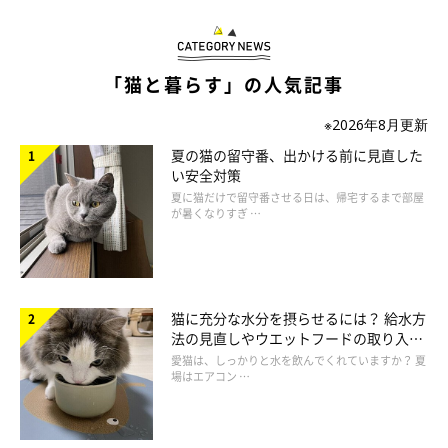
「ほぼ無知の状態だったため、すべてが戸惑い。猫ととも
に成長していった感じ」
「猫と暮らす」の人気記事
「家族全員、猫を飼ったことがなく飼育方法がまったくわ
※2026年8月更新
からず、あーでもないこーでもないと苦戦。職場や友人の
猫飼い先輩方に助けられ、教えていただき、ネットの力も
夏の猫の留守番、出かける前に見直した
借りながら日々勉強。今でも知識を増やし続けています」
い安全対策
夏に猫だけで留守番させる日は、帰宅するまで部屋
が暑くなりすぎ …
猫に充分な水分を摂らせるには？ 給水方
法の見直しやウエットフードの取り入れ
方を解説
愛猫は、しっかりと水を飲んでくれていますか？ 夏
場はエアコン …