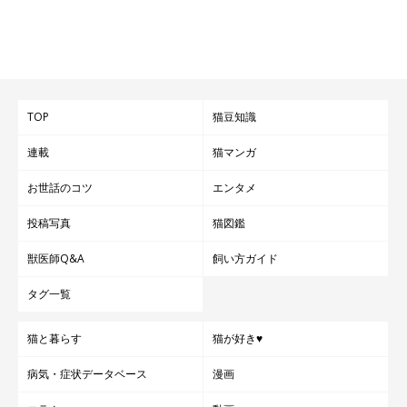
「ちょっと体調が心配だなぁーって思った時に、この程度
で病院に連れて行っていいものか戸惑った」
TOP
猫豆知識
連載
猫マンガ
お世話のコツ
エンタメ
投稿写真
猫図鑑
獣医師Q&A
飼い方ガイド
タグ一覧
猫と暮らす
猫が好き♥
病気・症状データベース
漫画
猫の生態に驚いた