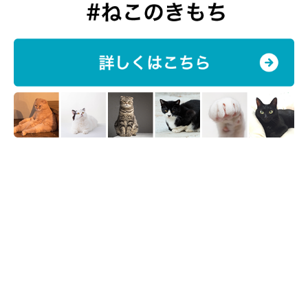
まいが、我が猫を愛しく思う気持ちに変わりはありませ
ん」
体調が大丈夫か心配だった
「目やにがすごくなってしまって、どうしていいか分から
なくなった」
「うんちが下痢ばかりだったり、少しはげてきたりして
た。とりあえず動物病院に行って異常ないと言われたの
で、そのままにしてたら、家に慣れてきたからか健康にな
った」
「初めて毛玉を吐いた時。吐き出すまでの嗚咽のボリュー
ムが大きくて心配したが、毛玉を吐いたらケロっとしてい
たので安心した」