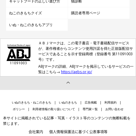
キャットフードの正しい選び方
猫診断
ねこのきもち投稿写真ギャラリー
ねこのきもちクイズ
購読者専用ページ
「すべてが無知でしたのでいろんな本を読んだ。とくにび
いぬ・ねこのきもちアプリ
っくりしたのが、ジャンプ力がすごいこと。そんなとこ登
る？！あとは狭いスキマからスッと入るのに困った。誤飲
ＡＢＪマークは、この電子書店・電子書籍配信サービス
がこわくて整理整頓を心がけるようになったので、部屋が
が、著作権者からコンテンツ使用許諾を得た正規版配信サ
綺麗になったのは嬉しい誤算でした（笑）」
ービスであることを示す登録商標（登録番号 第11091003
号）です。
「夜の運動会は、戸惑いました。落ち着くのを待ちます」
ABJマークの詳細、ABJマークを掲示しているサービスの一
覧はこちら→
https://aebs.or.jp/
「初めてゴロゴロを聞いた時、何も知らなかった私は風邪
をひかせてしまったかと心配しました」
「喉をゴロゴロ鳴らし、最初は『怒っているのかな…』と
いぬのきもち・ねこのきもち
いぬのきもち
広告掲載
利用規約
思いました。ネットでいろいろ調べて喜んでいることを知
ポリシー
利用者情報の取り扱いについて
専門家一覧
お問い合わせ
りました」
本サイトに掲載されている記事・写真・イラスト等のコンテンツの無断転載を
禁じます。
「そんな狭いところにも入るのかと、戸惑いました。家具
会社案内
個人情報保護法に基づく公表事項等
を一旦どけて、隅々まで埃をとりました。入ってほしくな