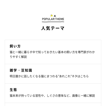
人気テーマ
イタズラが大変だった
飼い方
猫と一緒に暮らす中で知っておきたい基本の飼い方を専門家がわか
「障子やカーテンによじ登ったり、どこででも爪をたてる
りやすく解説
から家の中を荒らされた」
雑学・豆知識
「高い所に物を置いても登って触ってしまう。パンなど食
品は戸棚の中にしまうようにした」
明日誰かに話したくなる猫にまつわる”あれこれ”ネタはこちら
「まだ1カ月半のときに保護したけれど、思った以上に目
生態
が離せない！！こんなになんでも食べると思わなかった」
猫本来が持っている習性や、しぐさの意味など、画像と一緒に解説
「『だめ！』と注意したイタズラを執拗に何度も繰り返す