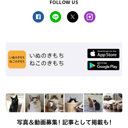
FOLLOW US
1年程度は定期的に疲れ果てていました」
「思ったよりも構って欲しがりなコだったので、構って！
遊んで！の要求鳴きがすごかった。できる限り相手をする
ようにしているけれど、15分程度では満足してくれず、30
分～1時間程度お相手させれられます」
「そばを離れると不安そうに鳴くコだったので、常にそば
で過ごすようにしていたけど、こちらが寝る時に潰してし
まわないか気になって熟睡できなかった」
「一般的な猫のイメージから付かず離れずの大人な関係を
想像して飼い始めたのですが、すごく甘えん坊でびっくり
しました。前の飼い主さんの事情で飼えなくなったと突然
手放されてしまったそうで、今も不安になってしまうのか
もしれません。最初は戸惑いもありましたが、猫の気持ち
を考えて、不要な外出は控え、穏やかに接するようにして
います。一年程になりますが、少しずつお留守番もできる
ようになってきました。たとえお留守番ができようができ