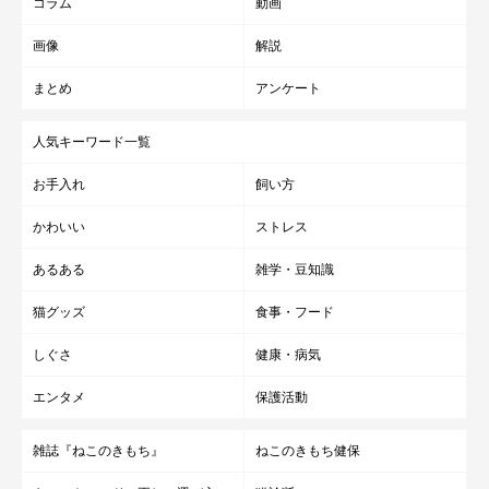
コラム
動画
画像
解説
まとめ
アンケート
人気キーワード一覧
お手入れ
飼い方
かわいい
ストレス
あるある
雑学・豆知識
猫グッズ
食事・フード
しぐさ
健康・病気
エンタメ
保護活動
雑誌『ねこのきもち』
ねこのきもち健保