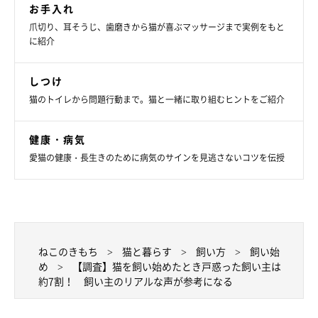
ので、まぁ気の強いコだなと困っていました。けれど、猫
お手入れ
にとっては知らない家に連れて来られて、いきなり知らな
爪切り、耳そうじ、歯磨きから猫が喜ぶマッサージまで実例をもと
い人の言うことなんて聞けなくて当然だと思い直し、まず
に紹介
は信頼関係を築けるように気をつけました」
しつけ
猫のトイレから問題行動まで。猫と一緒に取り組むヒントをご紹介
お留守番ができるのか不安だった
健康・病気
愛猫の健康・長生きのために病気のサインを見逃さないコツを伝授
「子猫でもお留守番ができるか不安でした。でも、とって
もお利口にお留守番ができたので、帰ったら真っ先にごは
んをあげるようにしました」
「子猫だったので、外出時、留守番できるか心配だった。
なるべく、誰かが在宅していた」
ねこのきもち
猫と暮らす
飼い方
飼い始
め
【調査】猫を飼い始めたとき戸惑った飼い主は
約7割！ 飼い主のリアルな声が参考になる