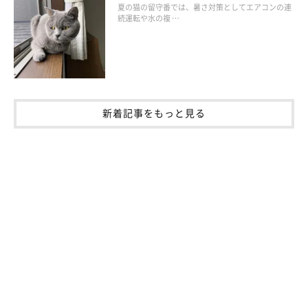
夏の猫の留守番では、暑さ対策としてエアコンの連
続運転や水の複 …
「初めてのニャンコだったので、食事の量や回数、トイレ
があってるかどうか、どこまで自由に行動させていいの
か、一つ一つ不安でした。特に誤飲やニャンコにとって危
険なものなどが置いてないかなど、すごく気をつかいまし
た。正直もっと気楽なものだと思ってたので、赤ちゃんを
お迎えするような感じで結構戸惑いは大きかったです。今
新着記事をもっと見る
はニャンコのためなら呼吸するくらい当たり前のことなん
ですが（笑）」