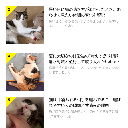
暑い日に猫の鳴き方が変わったとき、あ
わせて見たい体調の変化を解説
暑い日に、猫の鳴き声がいつもより弱い、かすれ
る、しつこく鳴く …
なかなかごはんを食べてくれなかった
夏に大切なのは愛猫の“冷えすぎ”対策⁉
「丸一日ごはんを食べなかった。2日目に、フードを私の
暑さ対策と並行して取り入れたい4つの
掌に乗せたら食べてくれて涙。スキンシップが大事だ！と
工夫
猛暑が続く夏の間、エアコンを効かせて室内を冷や
思いきや、少し触っただけでイカ耳です」
しますよね。し …
「ごはんを食べてくれないため、動物病院を受診し相談し
た」
猫は甘噛みする相手を選んでる？ 選ば
「なかなかエサも水も摂ってもらえない状況が2、3日続き
れやすい人の傾向と甘噛みの理由
戸惑いました。何も知識がなかったので、指でソッとエサ
猫が口を完全に噛み締めず、歯を立てる程度に噛
を口にいれたら、その後から普通に食べてくれるようにな
む“甘噛み”。遊 …
り安心しました」