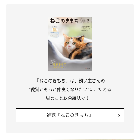
猫 あまりの上手さに「卓球の選手みたい」の
声
Instagramユーザー＠mitsutoraharu3さんの愛猫とらさんは、飼い
主さんが投げた小さなボールを打ち返すのが得意。今回はそんなと
らさんの“得意技”を撮影した動画を、飼い主さんのコメントととも
にご紹介します。
写真提供・取材協力／
＠mitsutoraharu3
さん／Instagram
（監修：ねこのきもち獣医師相談室 獣医師・原駿太朗先生）
取材・文／宮下早希
※この記事は投稿者さまに取材し、了承の上制作したものです。
2025年3月時点の情報であり、現在と異なる場合があります。
『ねこのきもち』は、飼い主さんの
“愛猫ともっと仲良くなりたい”にこたえる
猫のこと総合雑誌です。
雑誌『ねこのきもち』