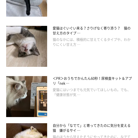
愛猫はぐいぐい来る？さりげなく寄り添う？ 猫の
甘え方のタイプ …
猫のなかには、積極的に甘えてくるタイプや、わか
りにくい甘え方 …
＜PR＞おうちでかんたん60秒！尿検査キット＆アプ
リ「nek …
愛猫にはいつまでも元気でいてほしいもの。でも、
「健康状態が気 …
【獣医師解説】飼い主さんが投げたボールを
きっちり打ち返す猫の心理
自分から「なでて」と寄ってきたのに気分を変える
猫 嫌がるサイ …
猫のほうから甘えたそうにやってきたのに、なでて