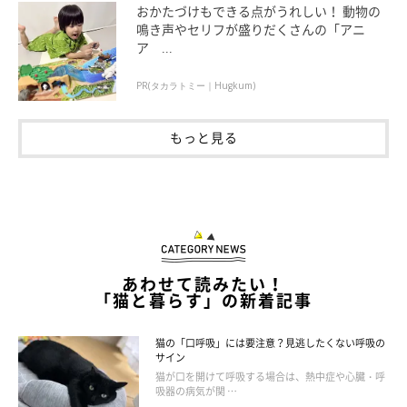
おかたづけもできる点がうれしい！ 動物の
鳴き声やセリフが盛りだくさんの「アニ
ア ...
PR(タカラトミー｜Hugkum)
この投稿をInstagramで見る
もっと見る
あわせて読みたい！
「猫と暮らす」の新着記事
みつとらはる(@mitsutoraharu3)がシェアした投稿
猫の「口呼吸」には要注意？見逃したくない呼吸の
サイン
猫が口を開けて呼吸する場合は、熱中症や心臓・呼
吸器の病気が関 …