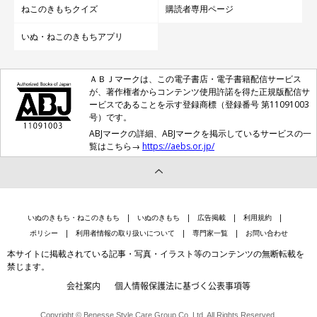
ねこのきもちクイズ
購読者専用ページ
いぬ・ねこのきもちアプリ
ＡＢＪマークは、この電子書店・電子書籍配信サービス
が、著作権者からコンテンツ使用許諾を得た正規版配信サ
ービスであることを示す登録商標（登録番号 第11091003
号）です。
ABJマークの詳細、ABJマークを掲示しているサービスの一
覧はこちら→
https://aebs.or.jp/
いぬのきもち・ねこのきもち
いぬのきもち
広告掲載
利用規約
ポリシー
利用者情報の取り扱いについて
専門家一覧
お問い合わせ
本サイトに掲載されている記事・写真・イラスト等のコンテンツの無断転載を
禁じます。
会社案内
個人情報保護法に基づく公表事項等
Copyright © Benesse Style Care Group Co.,Ltd. All Rights Reserved.