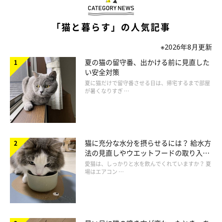
「猫と暮らす」の人気記事
※2026年8月更新
夏の猫の留守番、出かける前に見直した
い安全対策
夏に猫だけで留守番させる日は、帰宅するまで部屋
が暑くなりすぎ …
猫に充分な水分を摂らせるには？ 給水方
法の見直しやウエットフードの取り入れ
方を解説
愛猫は、しっかりと水を飲んでくれていますか？ 夏
場はエアコン …
ふだんは穏やかだというとらさん
＠mitsutoraharu3