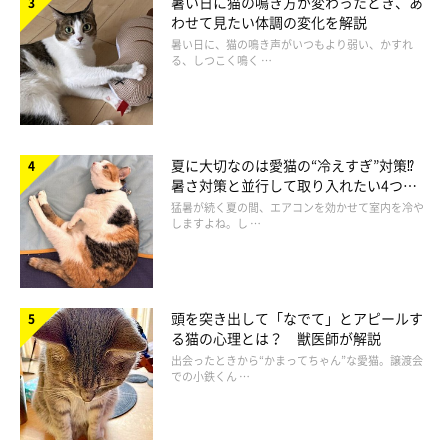
暑い日に猫の鳴き方が変わったとき、あ
そんなボール遊びが得意なとらさんですが、ふだんは穏やかで控
わせて見たい体調の変化を解説
えめな性格をしているといいます。
暑い日に、猫の鳴き声がいつもより弱い、かすれ
る、しつこく鳴く …
飼い主さん：
「とらさんには、
みつば（取材時6才8カ月・オス）、はるま（取
材時3才10カ月・オス）という同居猫
がいます。とらさんは私が
夏に大切なのは愛猫の“冷えすぎ”対策⁉
おもちゃを出してほかのコと遊び始めても、（控えめな性格をし
暑さ対策と並行して取り入れたい4つの
工夫
ているので）順番待ちをしてなかなか入ってこないのですが、
動
猛暑が続く夏の間、エアコンを効かせて室内を冷や
しますよね。し …
画のボール遊びはとらさんだけがする遊び
なんです。3匹のなか
ではとらさんが一番器用だと思います」
頭を突き出して「なでて」とアピールす
る猫の心理とは？ 獣医師が解説
出会ったときから“かまってちゃん”な愛猫。譲渡会
での小鉄くん …