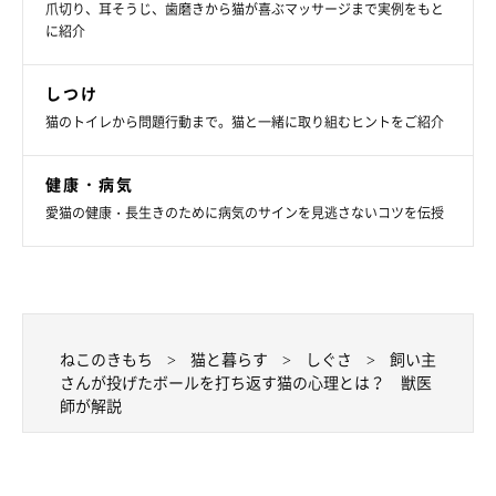
爪切り、耳そうじ、歯磨きから猫が喜ぶマッサージまで実例をもと
ボールを打ち返す遊びをするのはとらさんだけなのだそうです。
に紹介
こういった遊びを好む猫に、特徴や共通点はありますか？
しつけ
原先生：
猫のトイレから問題行動まで。猫と一緒に取り組むヒントをご紹介
「おもちゃでの遊び方は非常に個性があるので、特徴や共通点を
一概にいうのは少し難しいと思います。ただ、今回のボールは動
健康・病気
きが速いものです。猫の遊びの好みにはおもちゃの形ももちろん
愛猫の健康・長生きのために病気のサインを見逃さないコツを伝授
ですが、動かす速さもとても影響してきますのでいろいろ試して
みるといいでしょう」
小さなボールを足でしっかり捉えて、上手に打ち返すスゴ技を披
ねこのきもち
猫と暮らす
しぐさ
飼い主
露してくれたとらさん。きっと今日も、飼い主さんからボールを
さんが投げたボールを打ち返す猫の心理とは？ 獣医
投げられるのを真剣なまなざしで待っていることでしょう。
師が解説
関連記事:
飼い主さんが投げた小さなボールを打ち返す