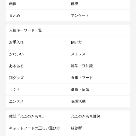
画像
解説
まとめ
アンケート
人気キーワード一覧
お手入れ
飼い方
かわいい
ストレス
あるある
雑学・豆知識
猫グッズ
食事・フード
しぐさ
健康・病気
エンタメ
保護活動
雑誌『ねこのきもち』
ねこのきもち健保
キャットフードの正しい選び方
猫診断