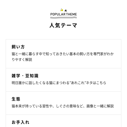
ここからは、とらさんの行動から読み取れる心理などについて、
ねこのきもち獣医師相談室の原駿太朗先生
に解説していただきま
す。
人気テーマ
――飼い主さんが投げる小さなボールを打ち返す遊びが好きだと
いうとらさん。この遊びを始めると、ボールが投げられるのをず
飼い方
っと待っていて、投げられたらきっちり打ち返してくるのだそう
猫と一緒に暮らす中で知っておきたい基本の飼い方を専門家がわか
りやすく解説
です。この一連の行動から、とらさんのどのような心理が読み取
れますか？
雑学・豆知識
明日誰かに話したくなる猫にまつわる”あれこれ”ネタはこちら
原先生：
「ボールとの遊びを非常に楽しんでいるのだと思います。
飛んで
生態
くるボールを、小さな鳥や虫のように捉えて捕まえようとしてい
猫本来が持っている習性や、しぐさの意味など、画像と一緒に解説
るような動き
なのかなと思います」
お手入れ
――飼い主さんによると、お家で飼われている3匹の猫のうち、