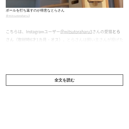
ボールを打ち返すのが得意なとらさん
＠mitsutoraharu3
こちらは、Instagramユーザー
＠mitsutoraharu3
さんの愛猫
とら
さん（取材時6才1カ月・オス）
。とらさんは飼い主さんが投げた
小さなボールを打ち返すのが得意なのだとか。
そんなとらさんの“得意技”を撮影した動画がInstagramに投稿さ
れると、「卓球の選手みたい」「さすがの反射神経です」「めっ
ちゃ上手ですね」といった感心するコメントがよせられました。
全文を読む
ボール遊びが大好きなとらさん