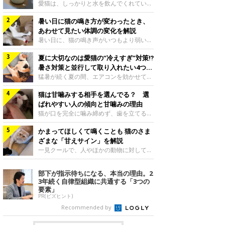
入れ方を解説
愛猫は、しっかりと水を飲んでくれていま
すか？ 夏場はエアコンで室内が涼しいこ
暑い日に猫の鳴き方が変わったとき、
ともあり、猫があまり水を飲まないこと
も。積極的に水分を摂らせるためには、給
あわせて見たい体調の変化を解説
水方法を見直したり、フードから水分を摂
暑い日に、猫の鳴き声がいつもより弱い、
らせたりする方法があります。今回は獣医
かすれる、しつこく鳴くなど、ふだんと違
師の重本仁先生に、猫に水分を摂らせるた
夏に大切なのは愛猫の“冷えすぎ”対策⁉
って聞こえることがあります。 そんなと
めにできるためできる工夫を教えていただ
き、あわせてどのような様子を確認したら
暑さ対策と並行して取り入れたい4つの
きました。ボウルの高さを愛猫の好みにね
よいのでしょうか。暑い日に猫の鳴き方が
工夫
猛暑が続く夏の間、エアコンを効かせて室
このきもち投稿写真ギャラリー水飲みボウ
変わるときの見方や注意したい体調の変化
内を冷やしますよね。しかし、人にとって
ルの高さは、猫が飲むときに頭が胃より下
などについて、ねこのきもち獣医師相談室
猫は甘噛みする相手を選んでる？ 選
は快適な温度でも、猫にとっては温度が低
にならないように設定すると飲みやすいで
の山口みき先生に伺いました。 鳴き方の
すぎることも。暑さ対策と並行して、冷え
ばれやすい人の傾向と甘噛みの理由
しょう。首を深く折り曲げずに済むため、
変化だけで判断せず、全身の様子も確認し
すぎ対策もしっかりと行うことが大切で
猫が口を完全に噛み締めず、歯を立てる程
関節や食道への負
てねこのきもち投稿写真ギャラリー猫の鳴
す。今回は獣医師の重本仁先生に、猫の冷
度に噛む“甘噛み”。遊びやスキンシップの
き方が変わったとき、暑さと関係している
えすぎを防ぐ4つの対策を教えていただき
かまってほしくて鳴くことも 猫のさま
ときに繰り出すことがありますが、同じ家
ように見えることがあります。 ただ、鳴
ました。（1） 冷房の効いていない部屋に
族でも噛まれる頻度に違いがあると感じる
ざまな「甘えサイン」を解説
き声だけで原因を決めるのは難しく、体調
行き来できるようにするねこのきもち投稿
ことも。ねこのきもちWEB MAGAZINEで
一見クールで、人やほかの動物に対してあ
や環境の変化を
写真ギャラリー猫が寒いと感じたときに、
は、飼い主さんたちにアンケートを実施
まり求めないように見える猫。しかし、実
冷気から逃れる「逃げ場」を用意しておき
し、愛猫が甘噛みする相手を選んでいると
は甘えん坊な性格の猫も少なくありませ
部下が指示待ちになる、本当の理由。2
ましょう。冷房の効いていない部屋や廊下
感じる状況を教えてもらいました。また、
ん。今回は猫たちが出している“甘えサイ
3年続く自律型組織に共通する「3つの
へも自由に行き来できるように、ドアは猫
ねこのきもち獣医師相談室の原駿太朗先生
ン”について、帝京科学大学生命環境学部
要素」
が通れる程度に
には、実際に猫は甘噛みする相手を選んで
アニマルサイエンス学科准教授の加隈良枝
PR(ビズヒント)
いるのか、その真相をお聞きします。約6
先生に教えていただきました。鳴くのは、
Recommended by
割の飼い主さんが「甘噛みする相手を選ん
かまってほしいサインねこのきもち投稿写
でいる」と感じていた※2026年5月実施
真ギャラリーもともと、子猫が親猫に対し