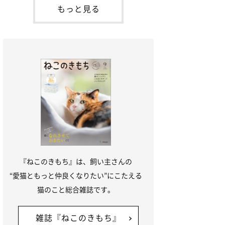
「ね
てお世話を求めるときに鳴き声を使いま
もっと見る
す。子猫なので「ニャー」よりもややか細
い「ミャア」といった鳴き声になります
が、この鳴き声を聞くと成猫が反応すると
いう習性があるようで
『ねこのきもち』は、飼い主さんの
“愛猫ともっと仲良くなりたい”にこたえる
猫のこと総合雑誌です。
雑誌『ねこのきもち』