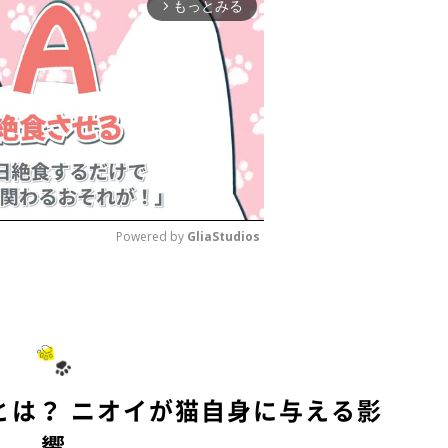
もっとみる
arrow_forward_ios
Powered by 
GliaStudios
M
u
t
e
とは？ ニオイが猫自身に与える影
響