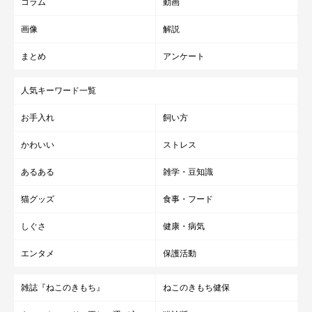
コラム
動画
画像
解説
まとめ
アンケート
人気キーワード一覧
お手入れ
飼い方
かわいい
ストレス
あるある
雑学・豆知識
猫グッズ
食事・フード
しぐさ
健康・病気
エンタメ
保護活動
雑誌『ねこのきもち』
ねこのきもち健保