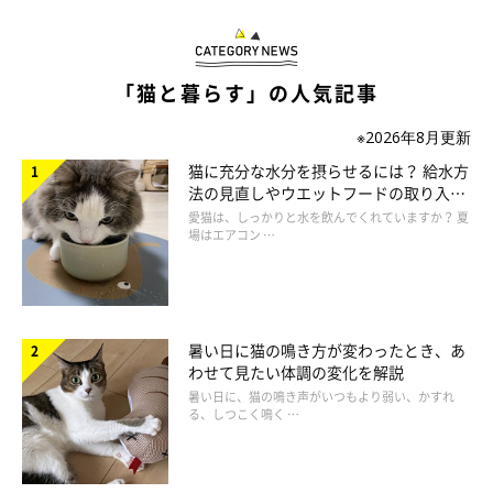
「猫と暮らす」の人気記事
ねこ のきもち 投稿 写真 ギャラリー
※2026年8月更新
これまでひとりで眠っていたのに急に強く密着するようになった
猫に充分な水分を摂らせるには？ 給水方
場合や、鳴きながら不安そうに寄ってくる場合は注意が必要で
法の見直しやウエットフードの取り入れ
す。痛みや体調の違和感を抱えている可能性も否定できません。
方を解説
愛猫は、しっかりと水を飲んでくれていますか？ 夏
場はエアコン …
① 日中も落ち着きがなく飼い主の後を追い続ける
② 物音に過敏に反応する
③ 食欲や排せつに変化がある
暑い日に猫の鳴き方が変わったとき、あ
わせて見たい体調の変化を解説
暑い日に、猫の鳴き声がいつもより弱い、かすれ
こうした変化がみられる場合は、環境のストレスや体調不良が関
る、しつこく鳴く …
係していることもあります。一方で、日中は普段どおり過ごし、
深夜だけ甘えるように寄ってくるのであれば、安心行動のひとつ
であることが多いと考えられています。