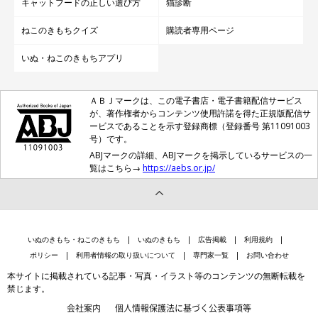
キャットフードの正しい選び方
猫診断
ねこのきもちクイズ
購読者専用ページ
いぬ・ねこのきもちアプリ
ＡＢＪマークは、この電子書店・電子書籍配信サービス
が、著作権者からコンテンツ使用許諾を得た正規版配信サ
ービスであることを示す登録商標（登録番号 第11091003
号）です。
ABJマークの詳細、ABJマークを掲示しているサービスの一
覧はこちら→
https://aebs.or.jp/
いぬのきもち・ねこのきもち
いぬのきもち
広告掲載
利用規約
ポリシー
利用者情報の取り扱いについて
専門家一覧
お問い合わせ
本サイトに掲載されている記事・写真・イラスト等のコンテンツの無断転載を
禁じます。
会社案内
個人情報保護法に基づく公表事項等