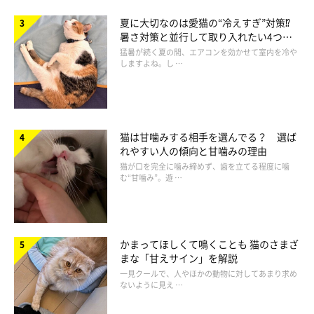
夏に大切なのは愛猫の“冷えすぎ”対策⁉
暑さ対策と並行して取り入れたい4つの
くっつき方が穏やかで、のどを鳴らしているような様子があれ
工夫
猛暑が続く夏の間、エアコンを効かせて室内を冷や
ば、リラックスしているサインとも受け取れるでしょう。
しますよね。し …
呼吸が荒い、ぐったりしているなどの様子があれば、早めに動物
病院へ相談することが安心につながります。
猫は甘噛みする相手を選んでる？ 選ば
れやすい人の傾向と甘噛みの理由
猫が口を完全に噛み締めず、歯を立てる程度に噛
む“甘噛み”。遊 …
かまってほしくて鳴くことも 猫のさまざ
まな「甘えサイン」を解説
一見クールで、人やほかの動物に対してあまり求め
ないように見え …