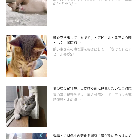
の“ヒミツ”が …
頭を突き出して「なでて」とアピールする猫の心理
ねこ のきもち 投稿 写真 ギャラリー
とは？ 獣医師 …
飼い主さんの横で頭を突き出して、「なでて」とア
ピール姿がSN …
寒い季節やエアコンで室温が下がっているときは、単純にあたた
かさを求めていることがあります。まずは深夜の室温や寝室の環
境を見直してみましょう。寒さ対策として毛布を追加する、静か
な空間を保つといった工夫が役立つ場合があります。
夏の猫の留守番、出かける前に見直したい安全対策
夏の猫の留守番では、暑さ対策としてエアコンの連
また、夜間落ち着きがないようなら、日中に十分な遊びやスキン
続運転や水の複 …
シップの時間を確保し、エネルギーを発散させてみましょう。
深夜にくっついてくる行動は、飼い主さんを信頼しているからこ
その甘えである場合がほとんどです。愛猫の様子を見守りなが
愛猫との関係性の変化を調査！猫が急にそっけなく