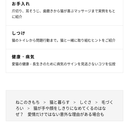
りしてコミュニケーションを取ることもひとつの方法です。コミ
お手入れ
ュニケーション不足が要因の場合、遊びの時間を作ることで、猫
爪切り、耳そうじ、歯磨きから猫が喜ぶマッサージまで実例をもと
の気持ちが満たされることもあります。
に紹介
しつけ
猫のトイレから問題行動まで。猫と一緒に取り組むヒントをご紹介
健康・病気
愛猫の健康・長生きのために病気のサインを見逃さないコツを伝授
ねこのきもち
猫と暮らす
しぐさ
毛づく
ろい
猫が手や顔をしきりになめてくるのはな
ぜ？ 愛情だけではない意外な理由がある場合も