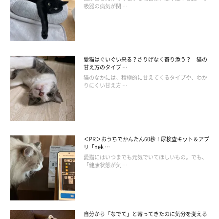
吸器の病気が関 …
と考えられています。普段通り元気で食欲にも変化がなければ、
特に問題がないことが多いでしょう。
一方で、次のような様子が見られる場合は注意が必要とされてい
愛猫はぐいぐい来る？さりげなく寄り添う？ 猫の
ます。
甘え方のタイプ …
① 落ち着かず何度もなめ続ける
猫のなかには、積極的に甘えてくるタイプや、わか
りにくい甘え方 …
② 元気や食欲に変化がある
このような変化がある場合には、体調や環境の変化が影響してい
る可能性も考えられます。
＜PR＞おうちでかんたん60秒！尿検査キット＆アプ
リ「nek …
愛猫にはいつまでも元気でいてほしいもの。でも、
「健康状態が気 …
自分から「なでて」と寄ってきたのに気分を変える