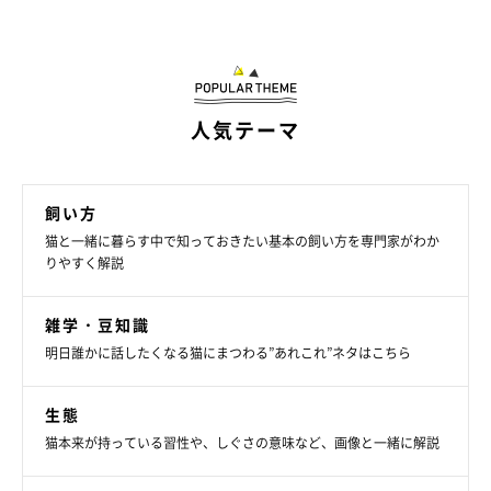
人気テーマ
飼い方
猫と一緒に暮らす中で知っておきたい基本の飼い方を専門家がわか
りやすく解説
ねこのきもち投稿写真ギャラリー
雑学・豆知識
猫が手や顔をなめてきたとき、まずは愛猫の様子を観察してみま
明日誰かに話したくなる猫にまつわる”あれこれ”ネタはこちら
しょう。穏やかな様子でなめているなら、警戒心が薄く安らいで
いる状態といえるでしょう。
生態
猫本来が持っている習性や、しぐさの意味など、画像と一緒に解説
もしなめる回数が多く気になる場合は、軽くなでたり声をかけた