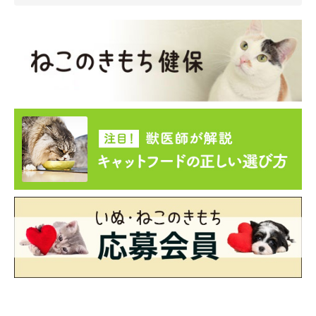
ねこのきもち投稿写真ギャラリー
飼い主さんをなめるしぐさには、さまざまな背景や意図が含まれ
ている場合があるといえます。普段の生活の中で見られる行動の
意味を少しずつ理解していくことで、愛猫の気持ちが見えてくる
こともあるでしょう。
そのときの状況や様子もあわせて観察してみながら、愛猫とのコ
ミュニケーションを楽しんでくださいね。
監修／いぬ・ねこのきもち獣医師相談室
文／ねこのきもちWeb編集室
※写真はスマホアプリ「いぬ・ねこのきもち」で投稿されたもの
です。
※記事と写真に関連性がない場合もあります。