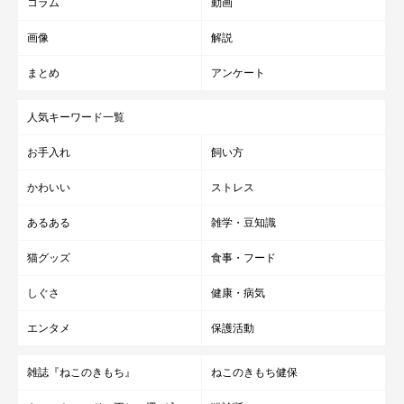
コラム
動画
画像
解説
まとめ
アンケート
人気キーワード一覧
お手入れ
飼い方
かわいい
ストレス
あるある
雑学・豆知識
猫グッズ
食事・フード
しぐさ
健康・病気
エンタメ
保護活動
雑誌『ねこのきもち』
ねこのきもち健保