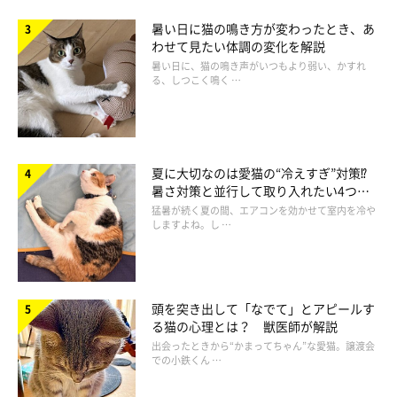
暑い日に猫の鳴き方が変わったとき、あ
わせて見たい体調の変化を解説
暑い日に、猫の鳴き声がいつもより弱い、かすれ
る、しつこく鳴く …
夏に大切なのは愛猫の“冷えすぎ”対策⁉
暑さ対策と並行して取り入れたい4つの
工夫
猛暑が続く夏の間、エアコンを効かせて室内を冷や
しますよね。し …
頭を突き出して「なでて」とアピールす
心配しなくてよいケースと注意したい様子
る猫の心理とは？ 獣医師が解説
出会ったときから“かまってちゃん”な愛猫。譲渡会
での小鉄くん …