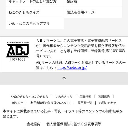
キャットフードの正しい選び方
猫診断
ねこのきもちクイズ
購読者専用ページ
いぬ・ねこのきもちアプリ
ＡＢＪマークは、この電子書店・電子書籍配信サービス
が、著作権者からコンテンツ使用許諾を得た正規版配信サ
ービスであることを示す登録商標（登録番号 第11091003
号）です。
ABJマークの詳細、ABJマークを掲示しているサービスの一
覧はこちら→
https://aebs.or.jp/
いぬのきもち・ねこのきもち
いぬのきもち
広告掲載
利用規約
ポリシー
利用者情報の取り扱いについて
専門家一覧
お問い合わせ
本サイトに掲載されている記事・写真・イラスト等のコンテンツの無断転載を
禁じます。
会社案内
個人情報保護法に基づく公表事項等