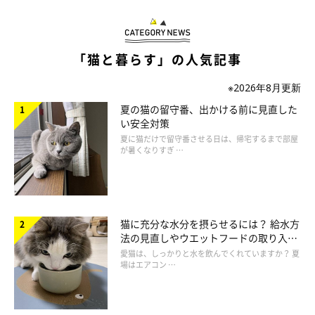
「猫と暮らす」の人気記事
※2026年8月更新
夏の猫の留守番、出かける前に見直した
ねこのきもち投稿写真ギャラリー
い安全対策
夏に猫だけで留守番させる日は、帰宅するまで部屋
が暑くなりすぎ …
猫が人をなめるのは、愛情表現以外の意図が含まれている場合も
あります。たとえば、飼い主さんの体についたにおいや味に興味
を持ってなめているときは、においを調べる目的でなめているの
ではないかという見方もあります。
猫に充分な水分を摂らせるには？ 給水方
法の見直しやウエットフードの取り入れ
方を解説
愛猫は、しっかりと水を飲んでくれていますか？ 夏
また、かまってほしい気持ちや安心したい気持ちが関係している
場はエアコン …
こともあるでしょう。