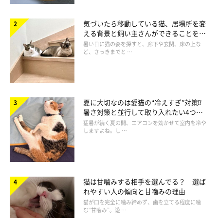
気づいたら移動している猫、居場所を変
える背景と飼い主さんができることを獣
医師が解説
暑い日に猫の姿を探すと、廊下や玄関、床の上な
ど、さっきまでと …
作者プロフィール
夏に大切なのは愛猫の“冷えすぎ”対策⁉
暑さ対策と並行して取り入れたい4つの
工夫
猛暑が続く夏の間、エアコンを効かせて室内を冷や
仁子(じんこ)
しますよね。し …
福井県出身のイラストレーター。
色彩、表情にこだわった物語性のあるイラストを得意とし
雑誌、書籍、雑貨等幅広いジャンルで活動中。
猫は甘噛みする相手を選んでる？ 選ば
れやすい人の傾向と甘噛みの理由
猫が口を完全に噛み締めず、歯を立てる程度に噛
Chromaket（くろまけっと）｜イラストレーター
む“甘噛み”。遊 …