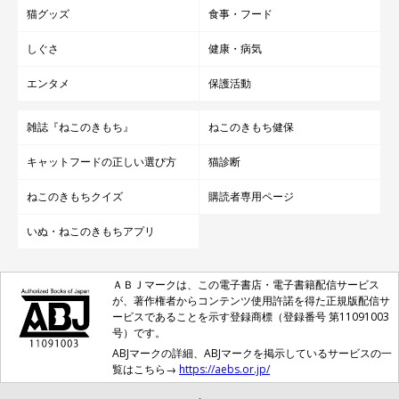
猫グッズ
食事・フード
しぐさ
健康・病気
エンタメ
保護活動
雑誌『ねこのきもち』
ねこのきもち健保
キャットフードの正しい選び方
猫診断
ねこのきもちクイズ
購読者専用ページ
いぬ・ねこのきもちアプリ
ＡＢＪマークは、この電子書店・電子書籍配信サービス
が、著作権者からコンテンツ使用許諾を得た正規版配信サ
ービスであることを示す登録商標（登録番号 第11091003
号）です。
ABJマークの詳細、ABJマークを掲示しているサービスの一
覧はこちら→
https://aebs.or.jp/