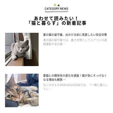
あわせて読みたい！
「猫と暮らす」の新着記事
夏の猫の留守番、出かける前に見直したい安全対策
夏の猫の留守番では、暑さ対策としてエアコンの連
続運転や水の複 …
愛猫との関係性の変化を調査！猫が急にそっけなく
なる理由も獣医 …
ねこのきもちWEB MAGAZINEでは、「一緒に暮らし
てい …