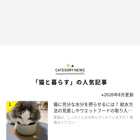
「猫と暮らす」の人気記事
※2026年8月更新
猫に充分な水分を摂らせるには？ 給水方
法の見直しやウエットフードの取り入れ
方を解説
愛猫は、しっかりと水を飲んでくれていますか？ 夏
場はエアコン …