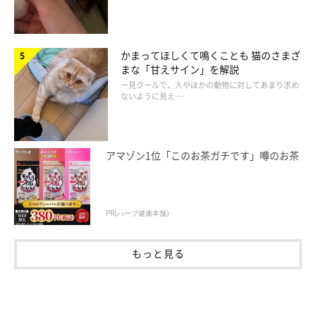
仁子
かまってほしくて鳴くことも 猫のさまざ
まな「甘えサイン」を解説
一見クールで、人やほかの動物に対してあまり求め
ないように見え …
アマゾン1位「このお茶ガチです」噂のお茶
PR(ハーブ健康本舗)
次回のお話もお楽しみに〜♪
もっと見る