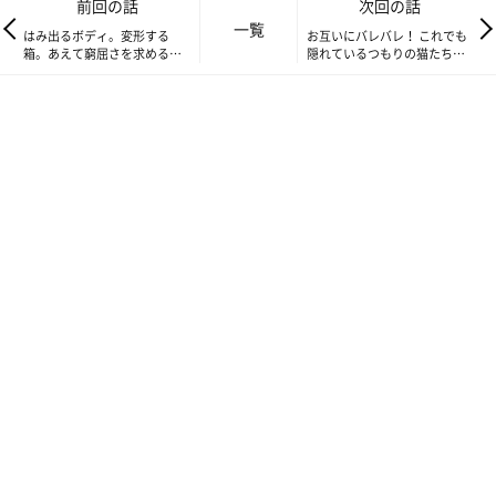
前回の話
次回の話
一覧
はみ出るボディ。変形する
お互いにバレバレ！ これでも
箱。あえて窮屈さを求める箱
隠れているつもりの猫たち
職人かんたろう 【ねこ連れ
【ねこ連れ草】116話め
草】114話め