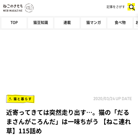
記事をさがす
TOP
猫豆知識
連載
猫マンガ
食べ物
猫と暮らす
2020/03/24
UP DATE
近寄ってきては突然走り出す…。猫の「だる
まさんがころんだ」は一味ちがう 【ねこ連れ
草】115話め