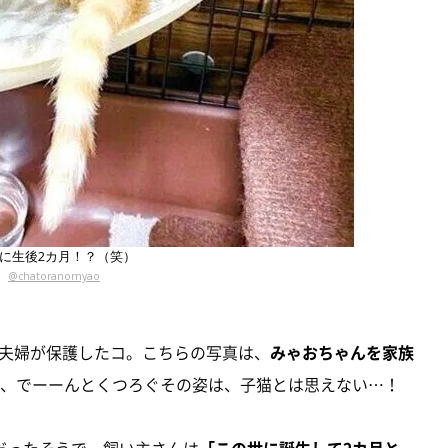
に生後2カ月！？（笑）
@chatoranomyao
夫婦が保護したコ。こちらの写真は、
みゃおちゃんを家族
、でーーんとくつろぐその姿は、子猫とは思えない…！
だったそうで、飼い主さんは
「この世に誕生して2カ月と