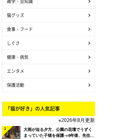
雑学・豆知識
猫グッズ
食事・フード
しぐさ
健康・病気
エンタメ
保護活動
「猫が好き」の人気記事
※2026年8月更新
大雨が迫る夕方、公園の花壇でうずく
まっていた子猫を保護→6年後、先住猫