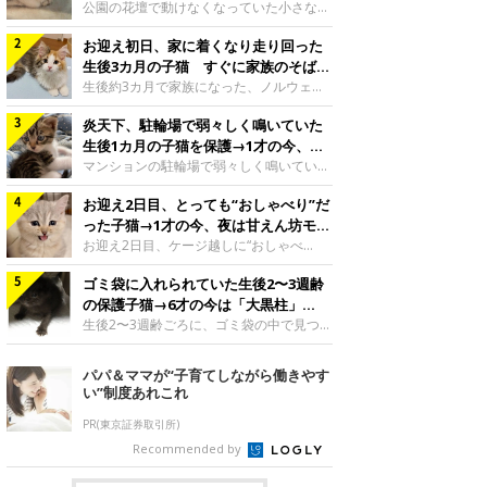
と“姉妹”のような関係に
公園の花壇で動けなくなっていた小さな子
猫。家族に迎えられてから6年、先住猫と
お迎え初日、家に着くなり走り回った
の間には深い絆が育まれていました。保護
当時のティダちゃん。
生後3カ月の子猫 すぐに家族のそばで
@muumuu62197189紹介するのは、
落ち着く姿に「迎えてよかった」
生後約3カ月で家族になった、ノルウェー
X（旧Twitter）ユーザー
ジャンフォレストキャットの子猫。お迎え
@muumuu62197189さんの愛猫・ティダ
炎天下、駐輪場で弱々しく鳴いていた
翌日には、すでに家でくつろぐ様子を見せ
ちゃん（取材時6才）の成長記録です。こ
ていました。お迎え翌日、ベッドでうとう
生後1カ月の子猫を保護→1才の今、筋
ちらは、生後3カ月ごろのティダちゃん。
とするむうちゃんお迎え翌日のむうちゃ
肉質でツンデレなコに成長
マンションの駐輪場で弱々しく鳴いてい
飼い主さんが出会ったのは、夜から大雨に
ん。@umimugi0304紹介するのは、
た、生後1カ月ほどの子猫。家族に迎えら
なると予報されていた日の夕方でした。花
Instagramユーザー@umimugi0304さんの
お迎え2日目、とっても“おしゃべり”だ
れてから1年、体も行動も大きく成長しま
壇で動けずにいた子猫保護したばかりのテ
愛猫・むうちゃん（撮影時、生後約3カ月
した。炎天下の駐輪場で鳴いていた小さな
った子猫→1才の今、夜は甘えん坊モー
ィダちゃん。@muumuu62197189飼い主
／ノルウェージャンフォレストキャッ
子猫保護当時のモモちゃん。@Kingponzu
ドになるコに成長！
お迎え2日目、ケージ越しに“おしゃべ
さんは、公園の
ト）。こちらは、お迎え翌日に撮影された
紹介するのは、X（旧Twitter）ユーザー
り”する姿を見せていた子猫。1才になった
一枚。ゴハンをお腹いっぱい食べたむうち
@Kingponzuさんの愛猫・モモちゃん（取
ゴミ袋に入れられていた生後2〜3週齢
今も見せる愛らしい姿にキュンとします。
ゃんは眠くなり、飼い主さん夫婦のベッド
材時1才）の成長記録です。こちらは、モ
お迎え2日目、ケージ越しに何かを伝える
の保護子猫→6才の今は「大黒柱」
でうとうとし始めたのだとか。飼い主さ
モちゃんが生後1カ月ごろに撮影された一
ももちゃん“おしゃべり”なももちゃん。
に！ 美しい黒猫に成長した姿にグッ
生後2〜3週齢ごろに、ゴミ袋の中で見つか
枚。飼い主さんの自宅マンションの駐輪場
@poocoonyan紹介するのは、Instagram
った小さな命。ミルクから育てられたその
とくる
で鳴いていたところを保護された当時の姿
ユーザー@poocoonyanさんの愛猫・もも
子猫は今、家族に欠かせない存在へと成長
パパ＆ママが“子育てしながら働きやす
です。子猫時代のモモちゃん。
ちゃん（取材時1才／マンチカン）です。
しました。ゴミ袋の中で見つかった、ミニ
い”制度あれこれ
@Kingponzuその日は気温が35℃を
こちらの動画は、ももちゃんが生後2カ月
モグラのような子猫よちよち歩きをしてい
を過ぎたころ、お迎え2日目に撮影された
たころの、生後2〜3週齢ごろのドンちゃ
PR(東京証券取引所)
もの。新しい環境にゆっくり慣れてもらう
ん。@doddou_1今回紹介するのは、
Recommended by
ため、当時はケージの中で過ごしていまし
X（旧Twitter）ユーザー@doddou_1さん
た。鳴いてアピールするももち
の愛猫・ドンちゃん（取材時、推定6才／