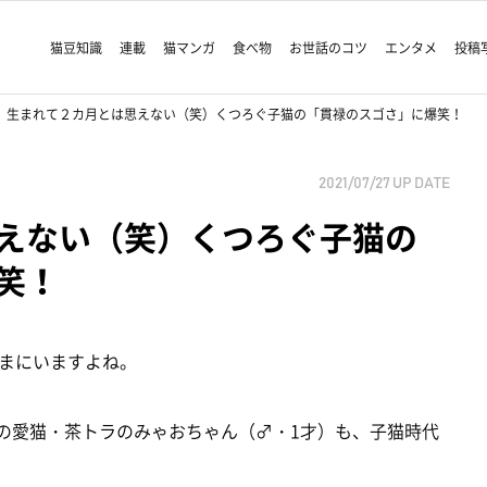
猫豆知識
連載
猫マンガ
食べ物
お世話のコツ
エンタメ
投稿
生まれて２カ月とは思えない（笑）くつろぐ子猫の「貫禄のスゴさ」に爆笑！
2021/07/27
UP DATE
えない（笑）くつろぐ子猫の
笑！
まにいますよね。
の愛猫・茶トラのみゃおちゃん（♂・1才）も、子猫時代