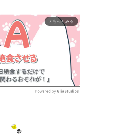
もっとみる
arrow_forward_ios
Powered by 
GliaStudios
M
u
t
e