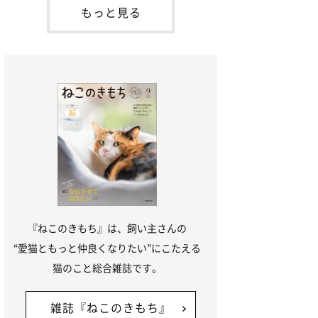
本名：ドミトリー・ドンスコイ）。ドンち
もっと見る
ゃんは、保護猫でした。ドンちゃんが見つ
かったのは、飼い主さんの姉の勤め先の敷
地内でした。ゴミ袋に入れられている
『ねこのきもち』は、飼い主さんの
“愛猫ともっと仲良くなりたい”にこたえる
猫のこと総合雑誌です。
雑誌『ねこのきもち』