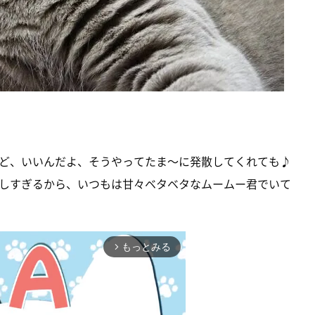
ど、いいんだよ、そうやってたま～に発散してくれても♪
しすぎるから、いつもは甘々ベタベタなムームー君でいて
もっとみる
arrow_forward_ios