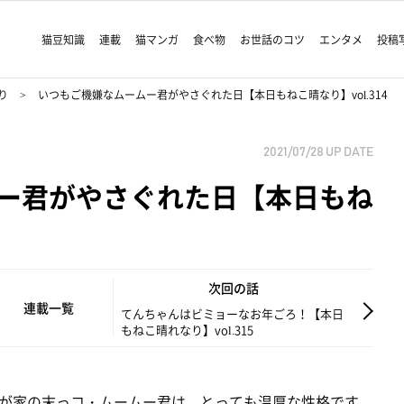
猫豆知識
連載
猫マンガ
食べ物
お世話のコツ
エンタメ
投稿
り
いつもご機嫌なムームー君がやさぐれた日【本日もねこ晴なり】vol.314
2021/07/28
UP DATE
ー君がやさぐれた日【本日もね
次回の話
連載一覧
てんちゃんはビミョーなお年ごろ！【本日
もねこ晴れなり】vol.315
が家の末っコ・ムームー君は、とっても温厚な性格です。