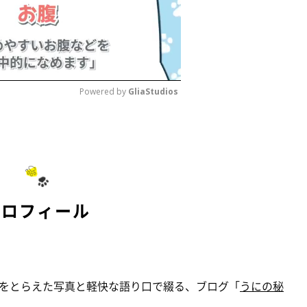
Powered by 
GliaStudios
M
u
t
e
プロフィール
をとらえた写真と軽快な語り口で綴る、ブログ「
うにの秘