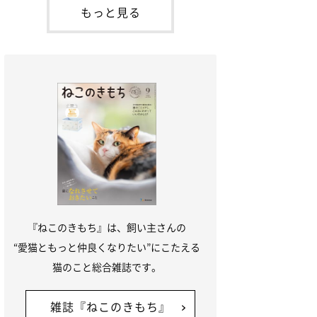
本名：ドミトリー・ドンスコイ）。ドンち
もっと見る
ゃんは、保護猫でした。ドンちゃんが見つ
かったのは、飼い主さんの姉の勤め先の敷
地内でした。ゴミ袋に入れられている
『ねこのきもち』は、飼い主さんの
“愛猫ともっと仲良くなりたい”にこたえる
猫のこと総合雑誌です。
雑誌『ねこのきもち』