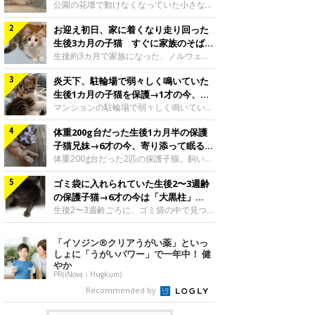
と“姉妹”のような関係に
公園の花壇で動けなくなっていた小さな子
猫。家族に迎えられてから6年、先住猫と
お迎え初日、家に着くなり走り回った
の間には深い絆が育まれていました。保護
当時のティダちゃん。
生後3カ月の子猫 すぐに家族のそばで
@muumuu62197189紹介するのは、
落ち着く姿に「迎えてよかった」
生後約3カ月で家族になった、ノルウェー
X（旧Twitter）ユーザー
ジャンフォレストキャットの子猫。お迎え
@muumuu62197189さんの愛猫・ティダ
炎天下、駐輪場で弱々しく鳴いていた
翌日には、すでに家でくつろぐ様子を見せ
ちゃん（取材時6才）の成長記録です。こ
ていました。お迎え翌日、ベッドでうとう
生後1カ月の子猫を保護→1才の今、筋
ちらは、生後3カ月ごろのティダちゃん。
とするむうちゃんお迎え翌日のむうちゃ
肉質でツンデレなコに成長
マンションの駐輪場で弱々しく鳴いてい
飼い主さんが出会ったのは、夜から大雨に
ん。@umimugi0304紹介するのは、
た、生後1カ月ほどの子猫。家族に迎えら
なると予報されていた日の夕方でした。花
Instagramユーザー@umimugi0304さんの
体重200g台だった生後1カ月半の保護
れてから1年、体も行動も大きく成長しま
壇で動けずにいた子猫保護したばかりのテ
愛猫・むうちゃん（撮影時、生後約3カ月
した。炎天下の駐輪場で鳴いていた小さな
子猫兄妹→6才の今、寄り添って眠る姿
ィダちゃん。@muumuu62197189飼い主
／ノルウェージャンフォレストキャッ
子猫保護当時のモモちゃん。@Kingponzu
にほっこり！
体重200g台だった2匹の保護子猫。飼い主
さんは、公園の
ト）。こちらは、お迎え翌日に撮影された
紹介するのは、X（旧Twitter）ユーザー
さんの家族になってから6年、ともに成長
一枚。ゴハンをお腹いっぱい食べたむうち
@Kingponzuさんの愛猫・モモちゃん（取
ゴミ袋に入れられていた生後2〜3週齢
するなかで、2匹の関係にも少しずつ変化
ゃんは眠くなり、飼い主さん夫婦のベッド
材時1才）の成長記録です。こちらは、モ
が見られました。家族になったばかりの小
の保護子猫→6才の今は「大黒柱」
でうとうとし始めたのだとか。飼い主さ
モちゃんが生後1カ月ごろに撮影された一
さな兄妹猫（写真上から）妹猫・てんちゃ
に！ 美しい黒猫に成長した姿にグッ
生後2〜3週齢ごろに、ゴミ袋の中で見つか
枚。飼い主さんの自宅マンションの駐輪場
ん、兄猫・ラムくん。@ten_ramu紹介す
った小さな命。ミルクから育てられたその
とくる
で鳴いていたところを保護された当時の姿
るのは、X（旧Twitter）ユーザー
子猫は今、家族に欠かせない存在へと成長
「イソジン®クリアうがい薬」といっ
です。子猫時代のモモちゃん。
@ten_ramuさんの愛猫・ラムくんとてん
しました。ゴミ袋の中で見つかった、ミニ
しょに「うがいパワー」で一年中！ 健
@Kingponzuその日は気温が35℃を
ちゃん（ともに取材時6才）の成長記録で
モグラのような子猫よちよち歩きをしてい
やか
す。この写真は、お迎えして間もない生後
たころの、生後2〜3週齢ごろのドンちゃ
PR(iNova｜Hugkum)
1カ月半ごろの2匹。当時、ラムくんは260
ん。@doddou_1今回紹介するのは、
Recommended by
グラム、てんちゃんは209グラムと、どち
X（旧Twitter）ユーザー@doddou_1さん
らもとても小さな体でした。2匹
の愛猫・ドンちゃん（取材時、推定6才／