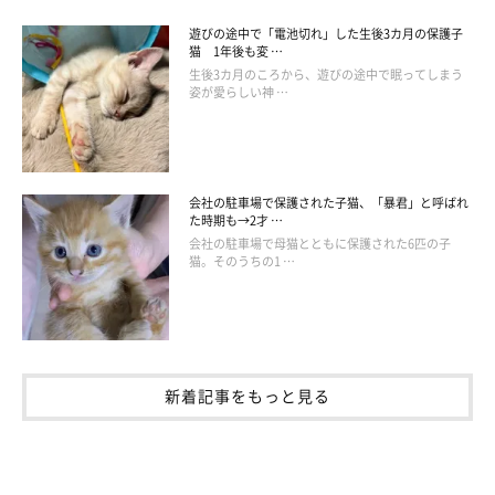
遊びの途中で「電池切れ」した生後3カ月の保護子
猫 1年後も変 …
生後3カ月のころから、遊びの途中で眠ってしまう
姿が愛らしい神 …
会社の駐車場で保護された子猫、「暴君」と呼ばれ
た時期も→2才 …
会社の駐車場で母猫とともに保護された6匹の子
猫。そのうちの1 …
新着記事をもっと見る