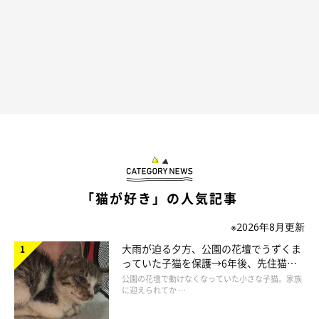
草 うずらとかんたろう徒然ニャッ記』
を出版。
・ブログ
Chromaket（くろまけっと）
・ツイッター：
@jinko_yy
「猫が好き」の人気記事
※2026年8月更新
大雨が迫る夕方、公園の花壇でうずくま
っていた子猫を保護→6年後、先住猫
と“姉妹”のような関係に
公園の花壇で動けなくなっていた小さな子猫。家族
に迎えられてか …