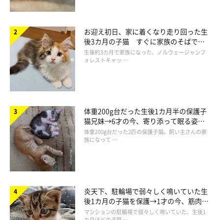
お迎え初日、家に着くなり走り回った生
後3カ月の子猫 すぐに家族のそばで落
ち着く姿に「迎えてよかった」
生後約3カ月で家族になった、ノルウェージャンフ
ォレストキャッ …
体重200g台だった生後1カ月半の保護子
猫兄妹→6才の今、寄り添って眠る姿に
ほっこり！
体重200g台だった2匹の保護子猫。飼い主さんの家
族になって …
ねこ連れ草 うずらとかんたろう徒然ニャッ記
Amazonで見る
炎天下、駐輪場で弱々しく鳴いていた生
後1カ月の子猫を保護→1才の今、筋肉質
でツンデレなコに成長
マンションの駐輪場で弱々しく鳴いていた、生後1
カ月ほどの子猫 …