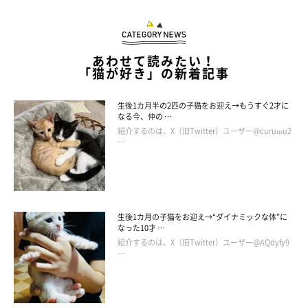
あわせて読みたい！
「猫が好き」の新着記事
生後1カ月半の2匹の子猫をお迎え→もうすぐ2才に
なる今、仲の …
紹介するのは、X（旧Twitter）ユーザー@curumu2
…
生後1カ月の子猫をお迎え→“ダイナミックな体”に
なった10才 …
紹介するのは、X（旧Twitter）ユーザー@AQdyfy9
…