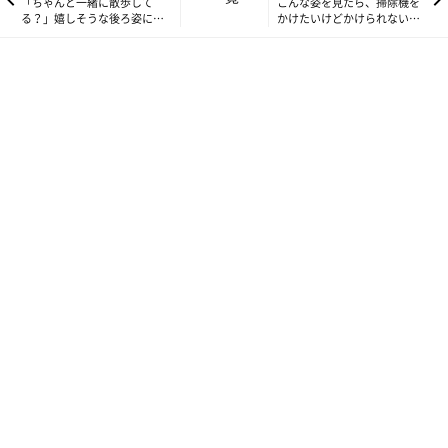
「ちゃんと一緒に散歩して
こんな姿を見たら、掃除機を
る？」嬉しそうな後ろ姿に愛
かけたいけどかけられない！
しさ溢れる日課【連載】ねこ
猫ファーストの日々【連載】
連れ草 228話め
ねこ連れ草 230話め