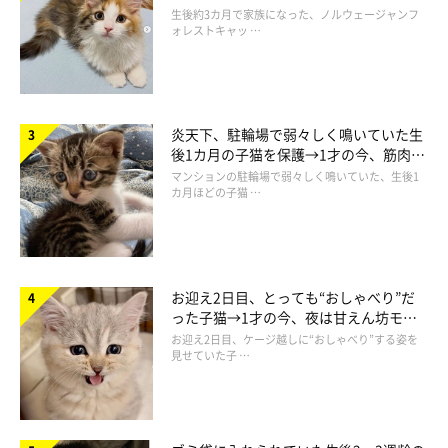
ち着く姿に「迎えてよかった」
生後約3カ月で家族になった、ノルウェージャンフ
ォレストキャッ …
炎天下、駐輪場で弱々しく鳴いていた生
後1カ月の子猫を保護→1才の今、筋肉質
でツンデレなコに成長
マンションの駐輪場で弱々しく鳴いていた、生後1
カ月ほどの子猫 …
お迎え2日目、とっても“おしゃべり”だ
った子猫→1才の今、夜は甘えん坊モー
ドになるコに成長！
お迎え2日目、ケージ越しに“おしゃべり”する姿を
見せていた子 …
「にゃ」
@bijyu_07