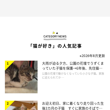
「猫が好き」の人気記事
※2026年8月更新
大雨が迫る夕方、公園の花壇でうずくま
っていた子猫を保護→6年後、先住猫
と“姉妹”のような関係に
公園の花壇で動けなくなっていた小さな子猫。家族
に迎えられてか …
最近のお見送りの様子は？
お迎え初日、家に着くなり走り回った生
後3カ月の子猫 すぐに家族のそばで落