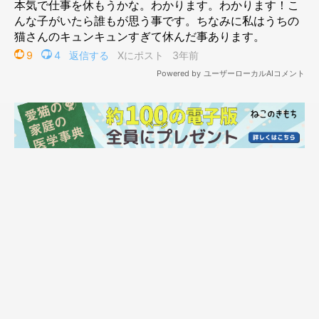
生後3カ月頃のビジュちゃん
@bijyu_07
愛らしい姿を見せていたビジュちゃん。飼い主さんにお話を伺う
と、当時の心境をこのように話します。
飼い主さん：
「あのビジュを見たとき、本気で仕事を休もうかなと思っちゃい
ました（笑） でも、
『ダメダメ、このコのために働くんだ！』
と、自分を奮い立たせて出勤しました！」
飼い主さんのこの気持ちに、共感できる猫飼いさんも多いのでは
ないでしょうか。