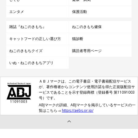
エンタメ
保護活動
雑誌『ねこのきもち』
ねこのきもち健保
キャットフードの正しい選び方
猫診断
ねこのきもちクイズ
購読者専用ページ
いぬ・ねこのきもちアプリ
ＡＢＪマークは、この電子書店・電子書籍配信サービス
が、著作権者からコンテンツ使用許諾を得た正規版配信サ
ービスであることを示す登録商標（登録番号 第11091003
号）です。
ABJマークの詳細、ABJマークを掲示しているサービスの一
覧はこちら→
https://aebs.or.jp/