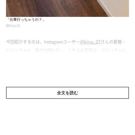
「仕事行っちゃうの？」
@bijyu_07
今回紹介するのは、Instagramユーザー
@bijyu_07
さんの愛猫・
ビジュちゃん（取材当時1才）。こちらの写真は、ビジュちゃん
が生後3カ月頃のもの。
この日、仕事だったという飼い主さんは、玄関で
「いってきまー
す」
とビジュちゃんに声をかけたのだそう。準備を整えて振り向
いてみると、
壁の陰から「ぴえん顔」で飼い主さんのことを見つ
全文を読む
めていたビジュちゃんの姿が
あったのだそうです。