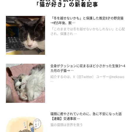
「猫が好き」の新着記事
「冬を越せないかも」と保護した推定8才の野良猫
→約5年後、腕 …
「このままでは冬を越せないかもしれない」と心配
され、保護され …
伸びをしながらの「おかえり〜」
全身がクッションに収まるほど小さかった生後3～4
@bijyu_07
カ月の子猫→ …
紹介するのは、X（旧Twitter） ユーザー@nekowo
…
飼い主さん：
「玄関のドアを開けると、毎日来てくれてスリスリしてくれま
す！ ビジュは私の仕事の時間をわかっているのか、私が帰る時
間になると廊下で待っていてくれるようなんです。玄関につづく
寝顔に癒やされていたのに、急に不安になった話
廊下の一部があたたかくなっていて、
『ずっと待っていてくれた
【連載】交通事故 …
猫の寝顔は世界を救う
んだな』と泣けてきますね
」