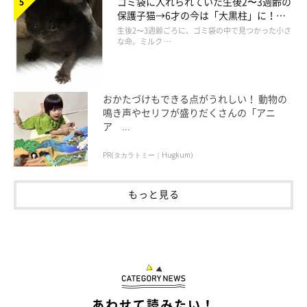
ゴミ袋に入れられていた生後2〜3週齢の
保護子猫→6才の今は「大黒柱」に！
現在1才になったビジュちゃん。最近のお見送りは
「塩対応」
だ
美しい黒猫に成長した姿にグッとくる
生後2〜3週齢ごろに、ゴミ袋の中で見つかった小さ
な命。ミルク …
そうで、
ヘソ天をしながら飼い主さんのことを見ている
ことが多
いのだとか（笑）
おかたづけもできる点がうれしい！ 動物の
ツンデレを発揮しているそうですが、
お出迎えは毎日してくれる
鳴き声やセリフが盛りだくさんの「アニ
といいます。
ア ...
PR(タカラトミー｜Hugkum)
もっと見る
あわせて読みたい！