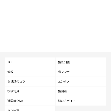
これからも、楽しい日々を過ごしていってくださいね♪
写真提供・取材協力／Instagram（
@bijyu_07
さん）
※この記事は投稿者さまにご了承をいただいたうえで制作してい
ます。
取材・文／雨宮カイ
TOP
猫豆知識
連載
猫マンガ
お世話のコツ
エンタメ
投稿写真
猫図鑑
獣医師Q&A
飼い方ガイド
タグ一覧