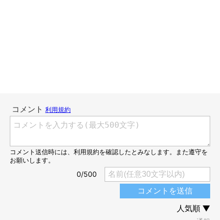
猫のポジション取りは独特です。一歩ずれてくれればドアが閉め
られるのに。
調子がよければすぐにどいてくれますが、なぜかどうしてもどい
てくれない、むしろゴロンと寝っ転がり「動きませんアピール」
をしてくることもあります。
そんなときは人が我慢をすればいいのです。きっと温かい格好を
していれば、今度は膝に乗りにきてくれます。