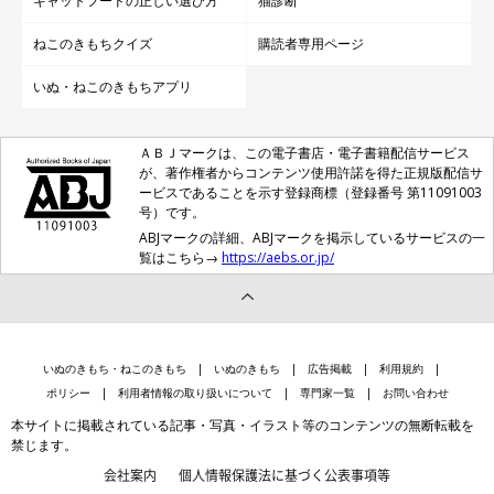
キャットフードの正しい選び方
猫診断
ねこのきもちクイズ
購読者専用ページ
いぬ・ねこのきもちアプリ
ＡＢＪマークは、この電子書店・電子書籍配信サービス
が、著作権者からコンテンツ使用許諾を得た正規版配信サ
ービスであることを示す登録商標（登録番号 第11091003
号）です。
ABJマークの詳細、ABJマークを掲示しているサービスの一
覧はこちら→
https://aebs.or.jp/
いぬのきもち・ねこのきもち
いぬのきもち
広告掲載
利用規約
ポリシー
利用者情報の取り扱いについて
専門家一覧
お問い合わせ
本サイトに掲載されている記事・写真・イラスト等のコンテンツの無断転載を
禁じます。
会社案内
個人情報保護法に基づく公表事項等