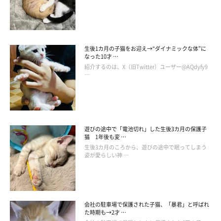
生後1カ月の子猫をお迎え→“ダイナミックな体”に
なった10才 …
紹介するのは、X（旧Twitter）ユーザー@AQdyfy9
…
遊びの途中で「電池切れ」した生後3カ月の保護子
猫 1年後も変 …
生後3カ月のころから、遊びの途中で眠ってしまう
姿が愛らしい神 …
会社の駐車場で保護された子猫、「暴君」と呼ばれ
た時期も→2才 …