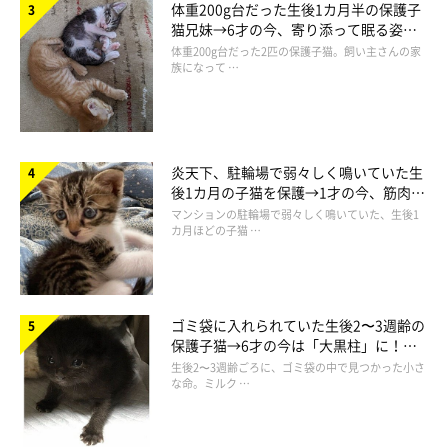
体重200g台だった生後1カ月半の保護子
猫兄妹→6才の今、寄り添って眠る姿に
ほっこり！
体重200g台だった2匹の保護子猫。飼い主さんの家
族になって …
炎天下、駐輪場で弱々しく鳴いていた生
後1カ月の子猫を保護→1才の今、筋肉質
でツンデレなコに成長
マンションの駐輪場で弱々しく鳴いていた、生後1
カ月ほどの子猫 …
ゴミ袋に入れられていた生後2〜3週齢の
保護子猫→6才の今は「大黒柱」に！
美しい黒猫に成長した姿にグッとくる
生後2〜3週齢ごろに、ゴミ袋の中で見つかった小さ
な命。ミルク …