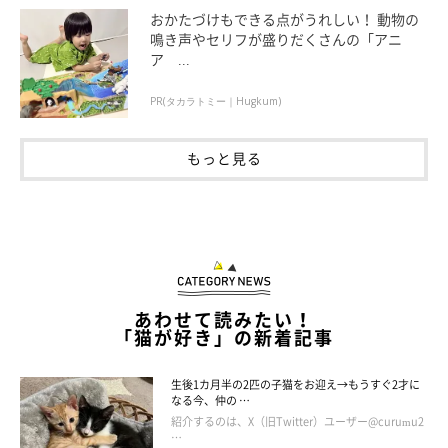
おかたづけもできる点がうれしい！ 動物の
鳴き声やセリフが盛りだくさんの「アニ
ア ...
PR(タカラトミー｜Hugkum)
もっと見る
あわせて読みたい！
「猫が好き」の新着記事
生後1カ月半の2匹の子猫をお迎え→もうすぐ2才に
なる今、仲の …
紹介するのは、X（旧Twitter）ユーザー@curumu2
…