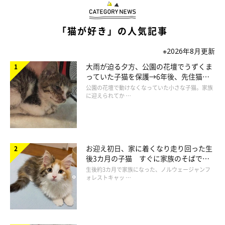
「猫が好き」の人気記事
※2026年8月更新
大雨が迫る夕方、公園の花壇でうずくま
っていた子猫を保護→6年後、先住猫
と“姉妹”のような関係に
公園の花壇で動けなくなっていた小さな子猫。家族
に迎えられてか …
お迎え初日、家に着くなり走り回った生
後3カ月の子猫 すぐに家族のそばで落
ち着く姿に「迎えてよかった」
生後約3カ月で家族になった、ノルウェージャンフ
ォレストキャッ …