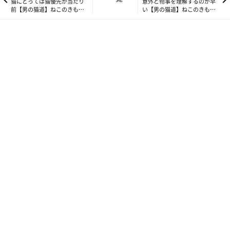
猫にとっては猫優先が当たり
意外と物事を理解するのが早
前【男の猫道】ねこのきもち
い【男の猫道】ねこのきもち
WEB MAGAZINE限定話
WEB MAGAZINE限定話
vol.167
vol.169