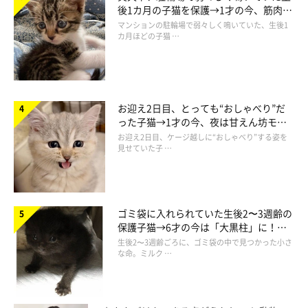
ただけですので、
後1カ月の子猫を保護→1才の今、筋肉質
どなたでも簡単に作れると思います(＾∀＾；)
でツンデレなコに成長
マンションの駐輪場で弱々しく鳴いていた、生後1
カ月ほどの子猫 …
タイツなので、小柄な猫や避妊手術後の子猫にいいと思います。
お迎え2日目、とっても“おしゃべり”だ
った子猫→1才の今、夜は甘えん坊モー
ドになるコに成長！
お迎え2日目、ケージ越しに“おしゃべり”する姿を
見せていた子 …
ゴミ袋に入れられていた生後2〜3週齢の
保護子猫→6才の今は「大黒柱」に！
美しい黒猫に成長した姿にグッとくる
生後2〜3週齢ごろに、ゴミ袋の中で見つかった小さ
な命。ミルク …
ねこのきもちweb