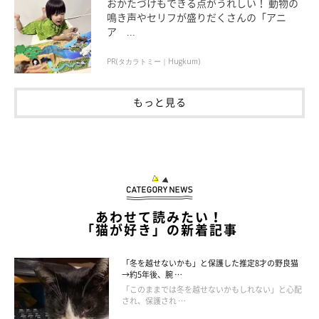
おかたづけもできる点がうれしい！ 動物の
鳴き声やセリフが盛りだくさんの「アニ
こちらは病院でもらった術後服。こんな感じで穴をあけるだけ！
ア ...
PR(タカラトミー｜Hugkum)
もっと見る
あわせて読みたい！
「猫が好き」の新着記事
「冬を越せないかも」と保護した推定8才の野良猫
→約5年後、腕 …
「このままでは冬を越せないかもしれない」と心配
され、保護され …
肝っ玉母さん目指します！