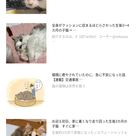
突然愛猫が調子をくずしたら、誰でも不安になりますよ
ね・・・。
全身がクッションに収まるほど小さかった生後3～4
カ月の子猫→ …
もちろん私も同じです。
紹介するのは、X（旧Twitter） ユーザー@nekowo
でもね、猫さんにとって飼い主は“お母さん”ですから。
…
お母さんがオロオロしていたら、猫だって不安になっちゃいます
からね！
なので『大丈夫！大丈夫！(｀・∀・´)』と猫を元気付けられる
寝顔に癒やされていたのに、急に不安になった話
ような、肝っ玉母さんを目指そうと思っております！
【連載】交通事故 …
猫の寝顔は世界を救う
お迎え初日、家に着くなり走り回った生後3カ月の
子猫 すぐに家 …
生後約3カ月で家族になったノルウェージャンフォ