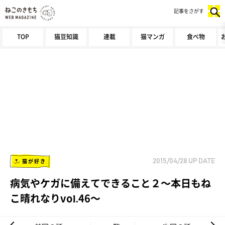
記事をさがす
TOP
猫豆知識
連載
猫マンガ
食べ物
猫が好き
2015/04/28
UP DATE
病気やケガに備えてできること２～本日もね
こ晴れなりvol.46～