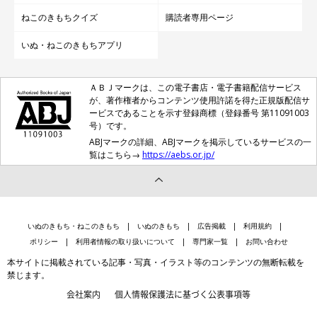
ねこのきもちクイズ
購読者専用ページ
いぬ・ねこのきもちアプリ
ＡＢＪマークは、この電子書店・電子書籍配信サービス
が、著作権者からコンテンツ使用許諾を得た正規版配信サ
ービスであることを示す登録商標（登録番号 第11091003
号）です。
ABJマークの詳細、ABJマークを掲示しているサービスの一
覧はこちら→
https://aebs.or.jp/
いぬのきもち・ねこのきもち
いぬのきもち
広告掲載
利用規約
ポリシー
利用者情報の取り扱いについて
専門家一覧
お問い合わせ
本サイトに掲載されている記事・写真・イラスト等のコンテンツの無断転載を
禁じます。
会社案内
個人情報保護法に基づく公表事項等