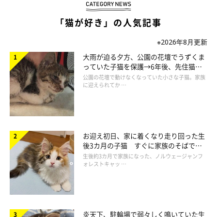
「猫が好き」の人気記事
※2026年8月更新
大雨が迫る夕方、公園の花壇でうずくま
っていた子猫を保護→6年後、先住猫
と“姉妹”のような関係に
公園の花壇で動けなくなっていた小さな子猫。家族
に迎えられてか …
お迎え初日、家に着くなり走り回った生
後3カ月の子猫 すぐに家族のそばで落
ねこのきもちweb
ち着く姿に「迎えてよかった」
生後約3カ月で家族になった、ノルウェージャンフ
ォレストキャッ …
術後服はエリザベルカラーが苦手なコにもいいかも！
作ったといっても、筒状に切ったタイツに足が出る穴を４つ開け
炎天下、駐輪場で弱々しく鳴いていた生