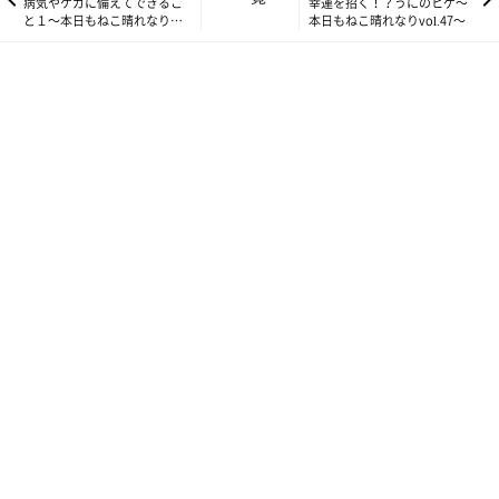
病気やケガに備えてできるこ
幸運を招く！？うにのヒゲ～
と１～本日もねこ晴れなり
本日もねこ晴れなりvol.47～
vol.45～
エリザベスカラーがあると安心
エリザベスカラーは一家にひとつ、あってもいいんじゃないでし
ょうか！
急に必要になる時もありますからね(＾－＾；)
柔らかい物、軽量な物、今は昔と違っていろいろなタイプのカラ
ーが出ていますので、我が家のコにピッタリの物が、きっと見付
かると思いますよ♪
ちなみに現在てんちゃんが使用しているのは、首元が柔らかいタ
イプの物です(・∀・)b