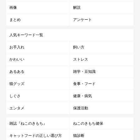
画像
解説
まとめ
アンケート
人気キーワード一覧
お手入れ
飼い方
かわいい
ストレス
あるある
雑学・豆知識
猫グッズ
食事・フード
しぐさ
健康・病気
エンタメ
保護活動
雑誌『ねこのきもち』
ねこのきもち健保
キャットフードの正しい選び方
猫診断