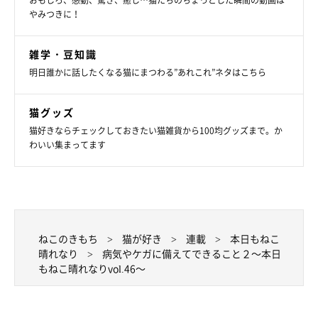
おもしろ、感動、驚き、癒し…猫たちのちょっとした瞬間の動画は
やみつきに！
雑学・豆知識
明日誰かに話したくなる猫にまつわる”あれこれ”ネタはこちら
猫グッズ
猫好きならチェックしておきたい猫雑貨から100均グッズまで。か
わいい集まってます
ねこのきもち
猫が好き
連載
本日もねこ
晴れなり
病気やケガに備えてできること２～本日
もねこ晴れなりvol.46～