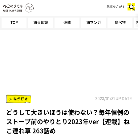
記事をさがす
TOP
猫豆知識
連載
猫マンガ
食べ物
猫が好き
2023/01/31
UP DATE
どうして大きいほうは使わない？毎年恒例の
ストーブ前のやりとり2023年ver【連載】ね
こ連れ草 263話め