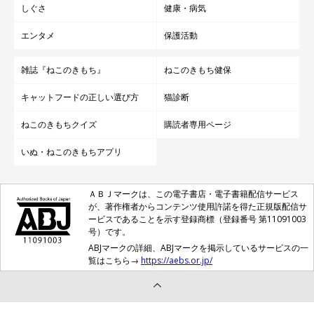
しぐさ
健康・病気
エンタメ
保護活動
雑誌『ねこのきもち』
ねこのきもち健保
キャットフードの正しい選び方
猫診断
ねこのきもちクイズ
購読者専用ページ
いぬ・ねこのきもちアプリ
ＡＢＪマークは、この電子書店・電子書籍配信サービス
が、著作権者からコンテンツ使用許諾を得た正規版配信サ
ービスであることを示す登録商標（登録番号 第11091003
号）です。
ABJマークの詳細、ABJマークを掲示しているサービスの一
覧はこちら→
https://aebs.or.jp/