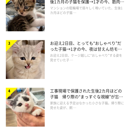
後1カ月の子猫を保護→1才の今、筋肉質
でツンデレなコに成長
マンションの駐輪場で弱々しく鳴いていた、生後1
カ月ほどの子猫 …
お迎え2日目、とっても“おしゃべり”だ
った子猫→1才の今、夜は甘えん坊モー
ドになるコに成長！
お迎え2日目、ケージ越しに“おしゃべり”する姿を
見せていた子 …
工事現場で保護された生後2カ月ほどの
子猫 帰り際の“まっすぐな視線”が忘れ
られず、家族の一員に
家族に迎える予定はなかった小さな子猫。帰り際に
見せた姿が、飼 …