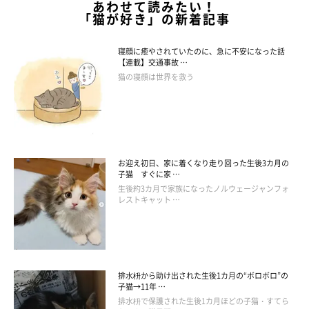
あわせて読みたい！
「猫が好き」の新着記事
寝顔に癒やされていたのに、急に不安になった話
【連載】交通事故 …
猫の寝顔は世界を救う
お迎え初日、家に着くなり走り回った生後3カ月の
子猫 すぐに家 …
生後約3カ月で家族になったノルウェージャンフォ
レストキャット …
排水枡から助け出された生後1カ月の“ボロボロ”の
子猫→11年 …
排水枡で保護された生後1カ月ほどの子猫・すてら