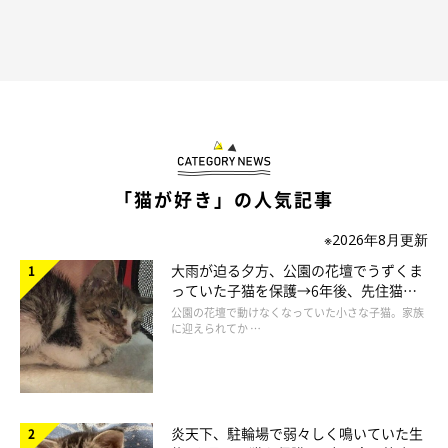
仁子(じんこ)
福井県出身のイラストレーター。
色彩、表情にこだわった物語性のあるイラストを得意とし、雑
誌、書籍、雑貨など幅広いジャンルで活動中。
愛猫である、うずらとかんたろうの日々を描いた著書
『ねこ連れ
「猫が好き」の人気記事
草 うずらとかんたろう徒然ニャッ記』
を出版。
・ブログ
Chromaket（くろまけっと）
※2026年8月更新
・ツイッター：
@jinko_yy
大雨が迫る夕方、公園の花壇でうずくま
っていた子猫を保護→6年後、先住猫
と“姉妹”のような関係に
公園の花壇で動けなくなっていた小さな子猫。家族
に迎えられてか …
炎天下、駐輪場で弱々しく鳴いていた生