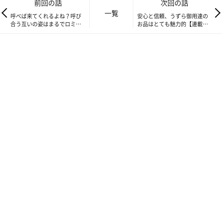
前回の話
次回の話
一覧
呼べば来てくれるよね？呼び
安心と信頼、うずら御用達の
合う互いの姿はまるでロミオ
お品はとても魅力的【連載】
とジュリエット、とはいか
ねこ連れ草 264話め
ず…【連載】ねこ連れ草 262
話め