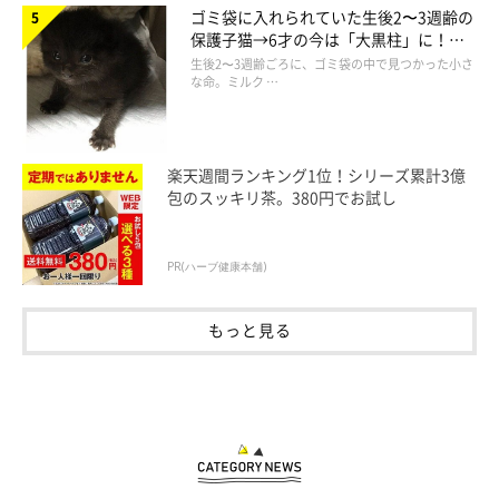
ゴミ袋に入れられていた生後2〜3週齢の
保護子猫→6才の今は「大黒柱」に！
ねこ連れ草 うずらとかんたろう徒然ニャッ記
美しい黒猫に成長した姿にグッとくる
生後2〜3週齢ごろに、ゴミ袋の中で見つかった小さ
な命。ミルク …
Amazonで見る
楽天週間ランキング1位！シリーズ累計3億
包のスッキリ茶。380円でお試し
PR(ハーブ健康本舗)
もっと見る