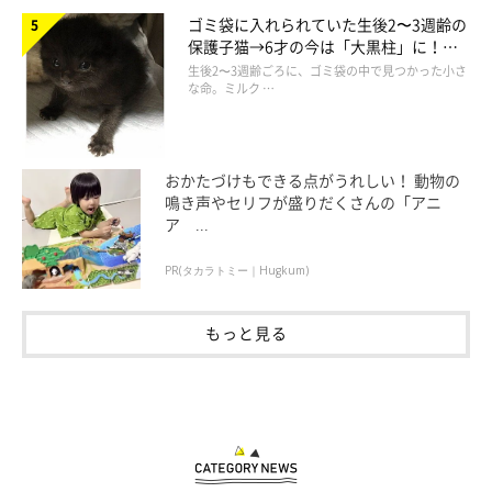
ゴミ袋に入れられていた生後2〜3週齢の
保護子猫→6才の今は「大黒柱」に！
美しい黒猫に成長した姿にグッとくる
生後2〜3週齢ごろに、ゴミ袋の中で見つかった小さ
な命。ミルク …
おかたづけもできる点がうれしい！ 動物の
鳴き声やセリフが盛りだくさんの「アニ
ア ...
PR(タカラトミー｜Hugkum)
もっと見る