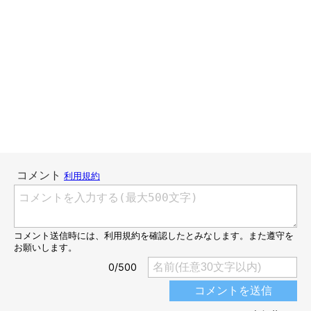
猫と暮らす上で手放せないのが「コロコロ」。出かける前は入念
にコロコロコロ…。
まるで今から出掛けるのがバレているのか？と思うくらい、いつ
も以上にスリスリしようとしてくる猫たち。
我が家には３匹いるので、四方八方からくるスリスリを避けなが
ら「ごめんねごめんね」と言いながら玄関へ行くのが恒例になっ
ています。