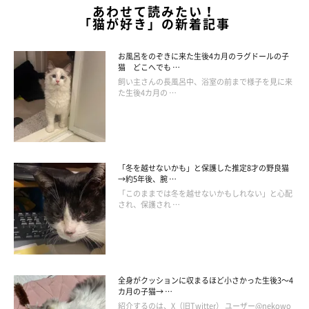
あわせて読みたい！
「猫が好き」の新着記事
お風呂をのぞきに来た生後4カ月のラグドールの子
猫 どこへでも …
飼い主さんの長風呂中、浴室の前まで様子を見に来
た生後4カ月の …
「冬を越せないかも」と保護した推定8才の野良猫
→約5年後、腕 …
「このままでは冬を越せないかもしれない」と心配
され、保護され …
全身がクッションに収まるほど小さかった生後3～4
カ月の子猫→ …
紹介するのは、X（旧Twitter） ユーザー@nekowo