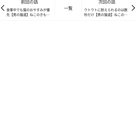
前回の話
次回の話
一覧
食事中でも猫のおやすみが優
ウトウトに耐えられるのは数
先【男の猫道】ねこのきもち
秒だけ【男の猫道】ねこのき
WEB MAGAZINE限定話
もちWEB MAGAZINE限定話
vol.177
vol.179