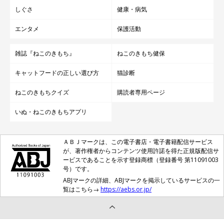
しぐさ
健康・病気
エンタメ
保護活動
雑誌『ねこのきもち』
ねこのきもち健保
キャットフードの正しい選び方
猫診断
ねこのきもちクイズ
購読者専用ページ
いぬ・ねこのきもちアプリ
ＡＢＪマークは、この電子書店・電子書籍配信サービス
が、著作権者からコンテンツ使用許諾を得た正規版配信サ
ービスであることを示す登録商標（登録番号 第11091003
号）です。
ABJマークの詳細、ABJマークを掲示しているサービスの一
覧はこちら→
https://aebs.or.jp/