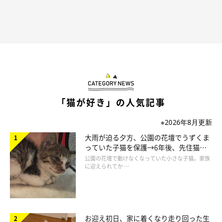
作者プロフィール
二階堂ちはる
「猫が好き」の人気記事
東京を拠点に活動する、フリーランスのイラストレーター。
シュールでポップなテイストを得意とする。
※2026年8月更新
ビジネス書からファッション誌の挿絵、メジャーバンドのジャケ
大雨が迫る夕方、公園の花壇でうずくま
ット・PVイラスト、ウェブ広告のイラスト等、媒体を問わず幅
っていた子猫を保護→6年後、先住猫
と“姉妹”のような関係に
広く手がける。
公園の花壇で動けなくなっていた小さな子猫。家族
に迎えられてか …
CHIHARU NIKAIDO WEB
お迎え初日、家に着くなり走り回った生