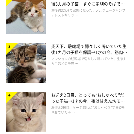
後3カ月の子猫 すぐに家族のそばで落
ち着く姿に「迎えてよかった」
生後約3カ月で家族になった、ノルウェージャンフ
ォレストキャッ …
炎天下、駐輪場で弱々しく鳴いていた生
後1カ月の子猫を保護→1才の今、筋肉質
でツンデレなコに成長
マンションの駐輪場で弱々しく鳴いていた、生後1
カ月ほどの子猫 …
お迎え2日目、とっても“おしゃべり”だ
った子猫→1才の今、夜は甘えん坊モー
ドになるコに成長！
お迎え2日目、ケージ越しに“おしゃべり”する姿を
見せていた子 …