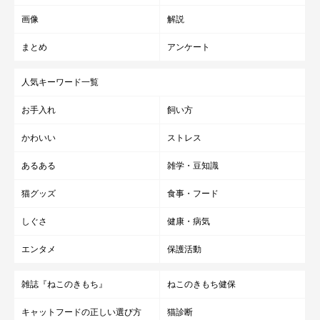
画像
解説
まとめ
アンケート
人気キーワード一覧
お手入れ
飼い方
かわいい
ストレス
あるある
雑学・豆知識
猫グッズ
食事・フード
しぐさ
健康・病気
エンタメ
保護活動
雑誌『ねこのきもち』
ねこのきもち健保
キャットフードの正しい選び方
猫診断