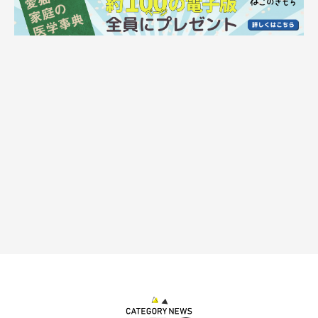
＼フゴーッ／
@mitoconcon
また、その後にコンドリア水戸さんが投稿した動画では、
「フゴ
ーッ」
と言いながらおしりにぴったり食いつくことちゃんの姿
も。
ニオイがいいのか、そのスペースの凹みが顔にぴったりと合うの
か…理由はわかりませんが、とてもリラックスしているのは間違
いないでしょう！
なんともシュールな2匹の猫の光景に、Twitterユーザーさんから
は
「顔をこれでもか！ ってくらい押し付けてるのがすごいわ」
「かなりニャン易度が高い姿ですね」「完全にキメてますね」
「めり込んでて可愛い」「文章と写真を見た途端吹き出しました