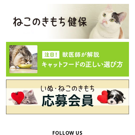
みんなでマナくんを囲んでまったり♪
@mitoconcon
今日もマナくんを中心に、猫たちは可愛らしい姿を見せてくれて
いることでしょうね！
写真提供・取材協力／コンドリア水戸さん（
@mitoconcon
さ
ん）
※この記事は投稿者さまにご了承をいただいたうえで制作してい
ます。
取材・文・構成／雨宮カイ
FOLLOW US