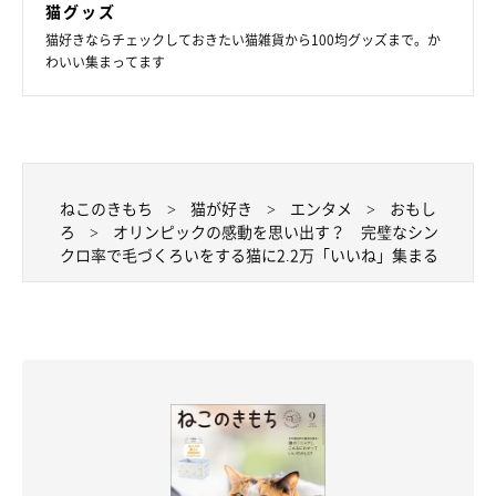
猫グッズ
猫好きならチェックしておきたい猫雑貨から100均グッズまで。か
わいい集まってます
飼い主さんの肩に乗るおはぎちゃん
ねこのきもち
猫が好き
エンタメ
おもし
@alma3627
ろ
オリンピックの感動を思い出す？ 完璧なシン
クロ率で毛づくろいをする猫に2.2万「いいね」集まる
ふだんは甘える相手も行動も違う、もなかちゃんとおはぎちゃ
ん。そんな2匹の息ピッタリな様子は、見る人に感動と笑顔を与
えました。
写真提供・取材協力／
＠alma3627
さん／X（旧Twitter）
取材・文／小崎華
※この記事は投稿者さまに取材し、了承の上制作したものです。
2026年6月時点の情報であり、現在と異なる場合があります。