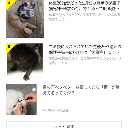
体重200g台だった生後1カ月半の保護子
猫兄妹→6才の今、寄り添って眠る姿に
ほっこり！
体重200g台だった2匹の保護子猫。飼い主さんの家
族になって …
ゴミ袋に入れられていた生後2〜3週齢の
保護子猫→6才の今は「大黒柱」に！
美しい黒猫に成長した姿にグッとくる
生後2〜3週齢ごろに、ゴミ袋の中で見つかった小さ
な命。ミルク …
ボウル型の爪とぎ器に乗るおはぎちゃん（写真手前）ともなかちゃん（写真
奥）
目の下ベタベタ… 放置してたら「菌」が増
@alma3627
えてるってマジ？
息ピッタリな様子を見せたもなかちゃんとおはぎちゃんですが、
PR(AIGATE株式会社)
ふだんから行動がシンクロすることが多いのでしょうか？ 飼い
主さんにお話をうかがいました。
もっと見る