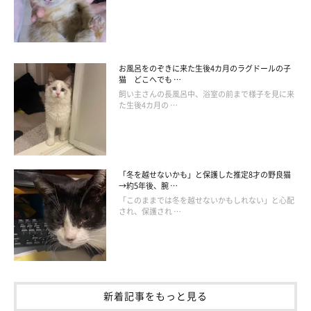
お風呂をのぞきに来た生後4カ月のラグドールの子
猫 どこへでも …
甘える家族が違うけれども、どこか似ている
飼い主さんの長風呂中、浴室の前まで様子を見に来
た生後4カ月の …
もなかちゃんとおはぎちゃん
「冬を越せないかも」と保護した推定8才の野良猫
→約5年後、腕 …
「このままでは冬を越せないかもしれない」と心配
され、保護され …
新着記事をもっと見る