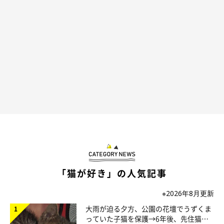
した」
飼い主さんがこの様子を投稿すると、フォロワーからは
「本当
に、100%ですね」「かわいすぎる！完璧なシンクロに悶絶で
す」「金メダルにゃ」
という反応が。2.2万「いいね」を集める
ほど話題になりました。（2026年6月14日時点）
「猫が好き」の人気記事
※2026年8月更新
大雨が迫る夕方、公園の花壇でうずくま
っていた子猫を保護→6年後、先住猫