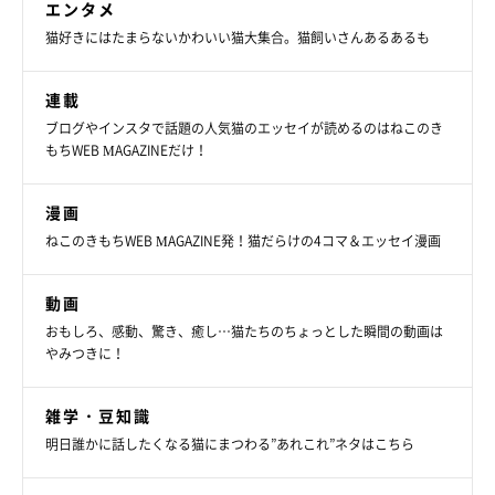
えてくることが多く、毎朝とんでもなく早い時間に起こしてくれ
エンタメ
ます。
猫好きにはたまらないかわいい猫大集合。猫飼いさんあるあるも
おはぎは私に対してクールな女の子ですが、妻にはデレデレの甘
えん坊になります。いつも、妻のひざや肩に飛び乗り、ラブラブ
連載
を見せつけてきます」
ブログやインスタで話題の人気猫のエッセイが読めるのはねこのき
もちWEB MAGAZINEだけ！
漫画
ねこのきもちWEB MAGAZINE発！猫だらけの4コマ＆エッセイ漫画
動画
おもしろ、感動、驚き、癒し…猫たちのちょっとした瞬間の動画は
やみつきに！
雑学・豆知識
明日誰かに話したくなる猫にまつわる”あれこれ”ネタはこちら