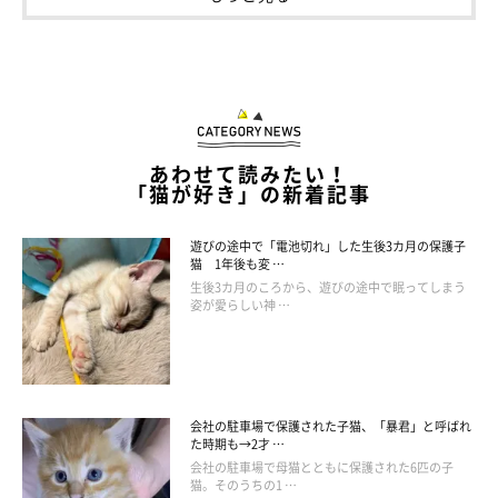
飼い主さん：
「ふだんは2匹とも自由気ままに過ごしており、あそこまでシン
クロすることはほとんどありません。ただ、もなかはかなりの甘
えん坊なので、たまにおはぎのまねをすることがあります。おは
ぎは迷惑がって『シャー』としたり、どこかへ逃げてしまったり
あわせて読みたい！
するので、あまりいい気がしないようですが……」
「猫が好き」の新着記事
遊びの途中で「電池切れ」した生後3カ月の保護子
猫 1年後も変 …
生後3カ月のころから、遊びの途中で眠ってしまう
姿が愛らしい神 …
会社の駐車場で保護された子猫、「暴君」と呼ばれ
た時期も→2才 …
会社の駐車場で母猫とともに保護された6匹の子
猫。そのうちの1 …