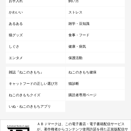
お手入れ
飼い方
かわいい
ストレス
あるある
雑学・豆知識
猫グッズ
食事・フード
しぐさ
健康・病気
エンタメ
保護活動
雑誌『ねこのきもち』
ねこのきもち健保
キャットフードの正しい選び方
猫診断
ねこのきもちクイズ
購読者専用ページ
いぬ・ねこのきもちアプリ
ＡＢＪマークは、この電子書店・電子書籍配信サービス
が、著作権者からコンテンツ使用許諾を得た正規版配信サ