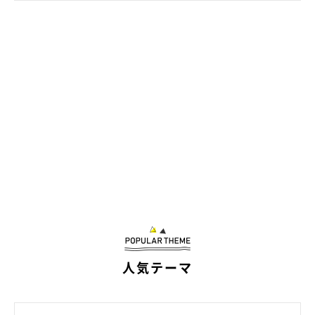
朝5時台に起こしに来たもなかちゃん
@alma3627
最後にもなかちゃんとおはぎちゃんの性格をうかがうと、まった
く違う行動をしているようで似ているところもあることがわかり
ました。
人気テーマ
飼い主さん：
「もなかはマイペースな甘えん坊です。どちらかといえば私に甘