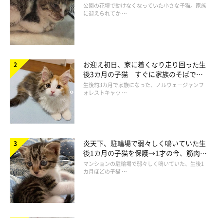
と“姉妹”のような関係に
公園の花壇で動けなくなっていた小さな子猫。家族
に迎えられてか …
ふだんからシンクロする？ もなかちゃんと
お迎え初日、家に着くなり走り回った生
おはぎちゃん
後3カ月の子猫 すぐに家族のそばで落
ち着く姿に「迎えてよかった」
生後約3カ月で家族になった、ノルウェージャンフ
ォレストキャッ …
炎天下、駐輪場で弱々しく鳴いていた生
後1カ月の子猫を保護→1才の今、筋肉質
でツンデレなコに成長
マンションの駐輪場で弱々しく鳴いていた、生後1
カ月ほどの子猫 …