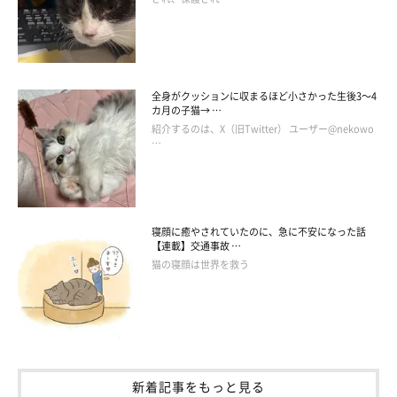
全身がクッションに収まるほど小さかった生後3～4
カ月の子猫→ …
紹介するのは、X（旧Twitter） ユーザー@nekowo
…
寝顔に癒やされていたのに、急に不安になった話
【連載】交通事故 …
猫の寝顔は世界を救う
作者プロフィール
猫野ココ
新着記事をもっと見る