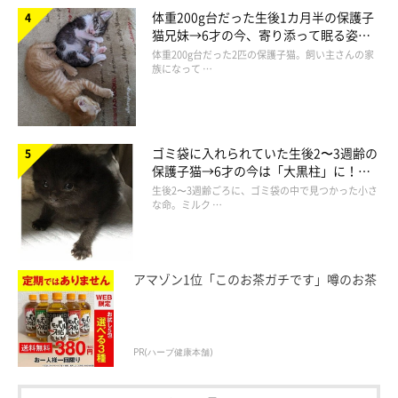
体重200g台だった生後1カ月半の保護子
猫兄妹→6才の今、寄り添って眠る姿に
🐱ぽよぽよ猫🐱
pic.twitter.com/VBLDbk5CzS
ほっこり！
体重200g台だった2匹の保護子猫。飼い主さんの家
— 猫野ココ (@coco_memoire)
July 6, 2026
族になって …
ゴミ袋に入れられていた生後2〜3週齢の
保護子猫→6才の今は「大黒柱」に！
美しい黒猫に成長した姿にグッとくる
生後2〜3週齢ごろに、ゴミ袋の中で見つかった小さ
な命。ミルク …
アマゾン1位「このお茶ガチです」噂のお茶
PR(ハーブ健康本舗)