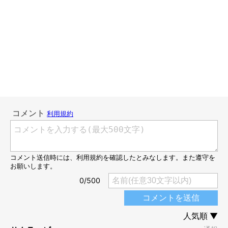
ぽよよん猫たち