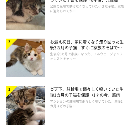
と“姉妹”のような関係に
公園の花壇で動けなくなっていた小さな子猫。家族
に迎えられてか …
モコちゃんのしなやかな体と短毛の子ならではの毛のツヤツヤに
お迎え初日、家に着くなり走り回った生
後3カ月の子猫 すぐに家族のそばで落
感動しましたね。
ち着く姿に「迎えてよかった」
生後約3カ月で家族になった、ノルウェージャンフ
菊ちゃんはだいぶ病気などもあり痩せていたので健康体の子を撫
ォレストキャッ …
でることはあまりありませんでした。
らいちも柔らかかったですがよりふっくらしていた、もーちゃん
がぽよぽよでしたね(笑)
炎天下、駐輪場で弱々しく鳴いていた生
わらび餅と書きましたがよく「大福のような子」と家族に言われ
後1カ月の子猫を保護→1才の今、筋肉質
ていました。
でツンデレなコに成長
マンションの駐輪場で弱々しく鳴いていた、生後1
今はなぜかわらび餅と書きました(笑)
カ月ほどの子猫 …
↓↓↓とにかくとても柔らかかった↓↓↓