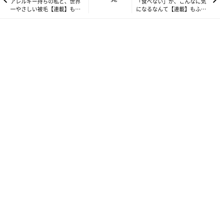
アレルギー持ちの私と、世界
「食べない」が、こんなに気
一やさしい被毛【連載】もふ
になるなんて【連載】もふも
もふスコたん#365
ふスコたん#367