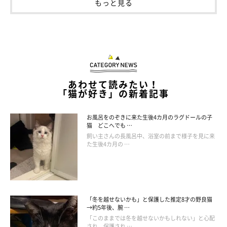
もっと見る
登場人物
あわせて読みたい！
「猫が好き」の新着記事
お風呂をのぞきに来た生後4カ月のラグドールの子
猫 どこへでも …
飼い主さんの長風呂中、浴室の前まで様子を見に来
た生後4カ月の …
「冬を越せないかも」と保護した推定8才の野良猫
→約5年後、腕 …
「このままでは冬を越せないかもしれない」と心配
され、保護され …