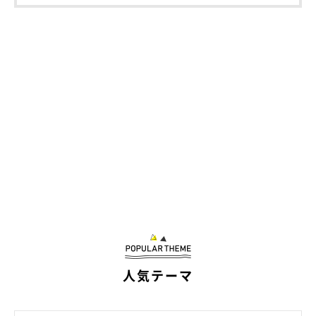
神奈川県在住のフリーランスのイラストレーター。
児童書や雑誌・書籍の挿絵、ゲームイラストや広告イラストなど
様々な媒体で活動中。
・X（旧ツイッター）：
@coco_memoire
・もふスコLINEスタンプ
line.me/S/sticker/12303846
人気テーマ