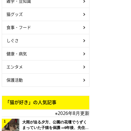
雑学・豆知識
猫グッズ
食事・フード
しぐさ
健康・病気
エンタメ
保護活動
「猫が好き」の人気記事
※2026年8月更新
大雨が迫る夕方、公園の花壇でうずく
まっていた子猫を保護→6年後、先住猫