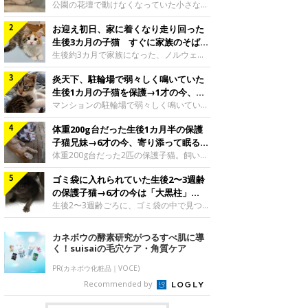
と“姉妹”のような関係に
公園の花壇で動けなくなっていた小さな子
猫。家族に迎えられてから6年、先住猫と
お迎え初日、家に着くなり走り回った
の間には深い絆が育まれていました。保護
当時のティダちゃん。
生後3カ月の子猫 すぐに家族のそばで
@muumuu62197189紹介するのは、
落ち着く姿に「迎えてよかった」
生後約3カ月で家族になった、ノルウェー
X（旧Twitter）ユーザー
ジャンフォレストキャットの子猫。お迎え
@muumuu62197189さんの愛猫・ティダ
炎天下、駐輪場で弱々しく鳴いていた
翌日には、すでに家でくつろぐ様子を見せ
ちゃん（取材時6才）の成長記録です。こ
ていました。お迎え翌日、ベッドでうとう
生後1カ月の子猫を保護→1才の今、筋
ちらは、生後3カ月ごろのティダちゃん。
とするむうちゃんお迎え翌日のむうちゃ
肉質でツンデレなコに成長
マンションの駐輪場で弱々しく鳴いてい
飼い主さんが出会ったのは、夜から大雨に
ん。@umimugi0304紹介するのは、
た、生後1カ月ほどの子猫。家族に迎えら
なると予報されていた日の夕方でした。花
Instagramユーザー@umimugi0304さんの
体重200g台だった生後1カ月半の保護
れてから1年、体も行動も大きく成長しま
壇で動けずにいた子猫保護したばかりのテ
愛猫・むうちゃん（撮影時、生後約3カ月
した。炎天下の駐輪場で鳴いていた小さな
子猫兄妹→6才の今、寄り添って眠る姿
ィダちゃん。@muumuu62197189飼い主
／ノルウェージャンフォレストキャッ
子猫保護当時のモモちゃん。@Kingponzu
にほっこり！
体重200g台だった2匹の保護子猫。飼い主
さんは、公園の
ト）。こちらは、お迎え翌日に撮影された
紹介するのは、X（旧Twitter）ユーザー
さんの家族になってから6年、ともに成長
一枚。ゴハンをお腹いっぱい食べたむうち
@Kingponzuさんの愛猫・モモちゃん（取
ゴミ袋に入れられていた生後2〜3週齢
するなかで、2匹の関係にも少しずつ変化
ゃんは眠くなり、飼い主さん夫婦のベッド
材時1才）の成長記録です。こちらは、モ
が見られました。家族になったばかりの小
の保護子猫→6才の今は「大黒柱」
でうとうとし始めたのだとか。飼い主さ
モちゃんが生後1カ月ごろに撮影された一
さな兄妹猫（写真上から）妹猫・てんちゃ
に！ 美しい黒猫に成長した姿にグッ
生後2〜3週齢ごろに、ゴミ袋の中で見つか
枚。飼い主さんの自宅マンションの駐輪場
ん、兄猫・ラムくん。@ten_ramu紹介す
った小さな命。ミルクから育てられたその
とくる
で鳴いていたところを保護された当時の姿
るのは、X（旧Twitter）ユーザー
子猫は今、家族に欠かせない存在へと成長
カネボウの酵素研究がつるすべ肌に導
です。子猫時代のモモちゃん。
@ten_ramuさんの愛猫・ラムくんとてん
しました。ゴミ袋の中で見つかった、ミニ
く！suisaiの毛穴ケア・角質ケア
@Kingponzuその日は気温が35℃を
ちゃん（ともに取材時6才）の成長記録で
モグラのような子猫よちよち歩きをしてい
す。この写真は、お迎えして間もない生後
たころの、生後2〜3週齢ごろのドンちゃ
PR(カネボウ化粧品｜VOCE)
1カ月半ごろの2匹。当時、ラムくんは260
ん。@doddou_1今回紹介するのは、
Recommended by
グラム、てんちゃんは209グラムと、どち
X（旧Twitter）ユーザー@doddou_1さん
らもとても小さな体でした。2匹
の愛猫・ドンちゃん（取材時、推定6才／