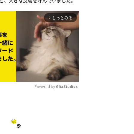
など、大きな反響を呼んでいました。
もっとみる
arrow_forward_ios
Powered by 
GliaStudios
M
u
t
e