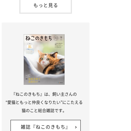
本名：ドミトリー・ドンスコイ）。ドンち
もっと見る
ゃんは、保護猫でした。ドンちゃんが見つ
かったのは、飼い主さんの姉の勤め先の敷
地内でした。ゴミ袋に入れられている
『ねこのきもち』は、飼い主さんの
“愛猫ともっと仲良くなりたい”にこたえる
猫のこと総合雑誌です。
雑誌『ねこのきもち』