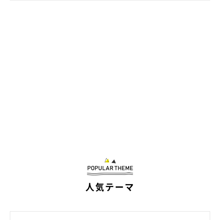
気持ちよさそうにスヤァ…
@tenten_0519
最後に、飼い主さんにとって愛猫との暮らしはどのようなものな
のかを伺うと
「自分のすべてだと思っています」
と答えてくれま
した。
人気テーマ
今日も、天くんは飼い主さんの横で心地よさそうに寝ているので