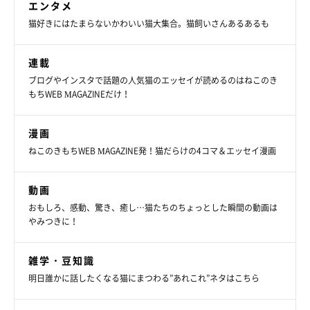
エンタメ
しょうね！
猫好きにはたまらないかわいい猫大集合。猫飼いさんあるあるも
写真提供・取材協力／
@tenten_0519
さん／X（旧Twitter）
連載
取材・文／COCO
ブログやインスタで話題の人気猫のエッセイが読めるのはねこのき
※この記事は投稿者さまに取材し、了承の上制作したものです。
もちWEB MAGAZINEだけ！
2025年8月時点の情報であり、現在と異なる場合があります。
漫画
ねこのきもちWEB MAGAZINE発！猫だらけの4コマ＆エッセイ漫画
動画
おもしろ、感動、驚き、癒し…猫たちのちょっとした瞬間の動画は
やみつきに！
雑学・豆知識
明日誰かに話したくなる猫にまつわる”あれこれ”ネタはこちら