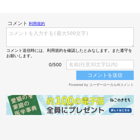
気持ちよさそうに眠る姿が可愛い！
@tenten_0519
飼い主さんがXに投稿したこちらの写真は、2025年8月29日時点
で
約1.1万件の「いいね」
が付き話題になりました。また、他のX
ユーザーからは
「幸せな目覚めですね」「人のような見事な寝姿
ですね」「羨ましい限りです」
といったコメントが寄せられまし
た。
可愛い寝姿が話題の天くんについて、飼い主さんに詳しいお話を
伺いました。