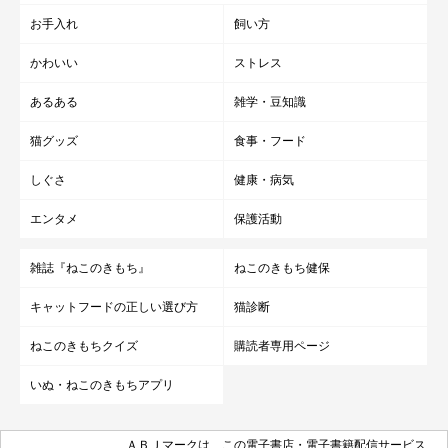
お手入れ
飼い方
かわいい
ストレス
あるある
雑学・豆知識
猫グッズ
食事・フード
しぐさ
健康・病気
エンタメ
保護活動
雑誌『ねこのきもち』
ねこのきもち健保
キャットフードの正しい選び方
猫診断
ねこのきもちクイズ
購読者専用ページ
いぬ・ねこのきもちアプリ
ＡＢＪマークは、この電子書店・電子書籍配信サービス