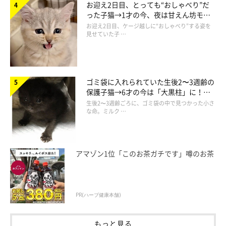
お迎え2日目、とっても“おしゃべり”だ
った子猫→1才の今、夜は甘えん坊モー
ドになるコに成長！
お迎え2日目、ケージ越しに“おしゃべり”する姿を
見せていた子 …
ゴミ袋に入れられていた生後2〜3週齢の
保護子猫→6才の今は「大黒柱」に！
仰向けに寝転んで飼い主さんを見る天くん
美しい黒猫に成長した姿にグッとくる
生後2〜3週齢ごろに、ゴミ袋の中で見つかった小さ
@tenten_0519
な命。ミルク …
飼い主さんによると、天くんは
とても“甘えたさん”
なのだそう。
アマゾン1位「このお茶ガチです」噂のお茶
飼い主さん：
「トイレに行くのもお風呂に行くのも全部ついてきて、私がどこ
かへ出かけるときは鳴いて嫌がります。“わんちゃんっぽさ”があ
PR(ハーブ健康本舗)
ります」
もっと見る