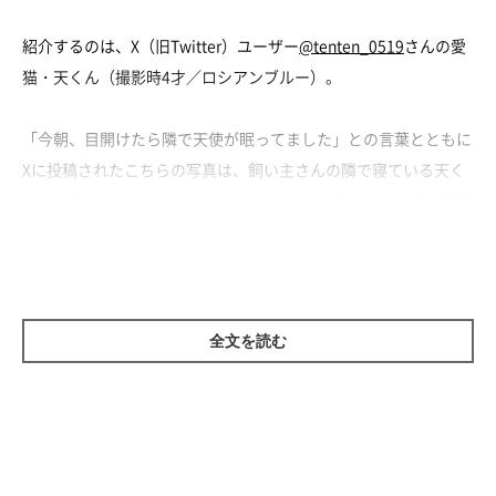
紹介するのは、X（旧Twitter）ユーザー
@tenten_0519
さんの愛
猫・天くん（撮影時4才／ロシアンブルー）。
「今朝、目開けたら隣で天使が眠ってました」との言葉とともに
Xに投稿されたこちらの写真は、飼い主さんの隣で寝ている天く
んを撮影した一枚です。横向きでスヤスヤと眠っている姿が可愛
いですね！
朝、飼い主さんが目を開けたら天くんが目の前で寝ていたとのこ
とで、
「人間のように枕を使い、心地良さそうでした」
と飼い主
全文を読む
さん。
飼い主さん：
「幸せを感じました。写真のような光景を見るのはこのときが初
めてではなく、ほぼ毎日、隣で同じ枕で寝ています。
私の中でよ