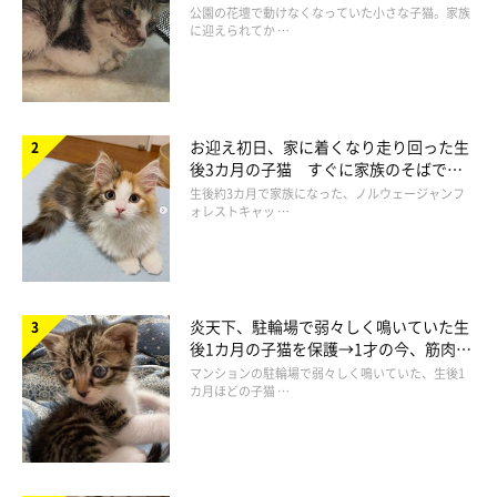
と“姉妹”のような関係に
公園の花壇で動けなくなっていた小さな子猫。家族
に迎えられてか …
お迎え初日、家に着くなり走り回った生
後3カ月の子猫 すぐに家族のそばで落
ち着く姿に「迎えてよかった」
生後約3カ月で家族になった、ノルウェージャンフ
ォレストキャッ …
炎天下、駐輪場で弱々しく鳴いていた生
後1カ月の子猫を保護→1才の今、筋肉質
でツンデレなコに成長
マンションの駐輪場で弱々しく鳴いていた、生後1
カ月ほどの子猫 …