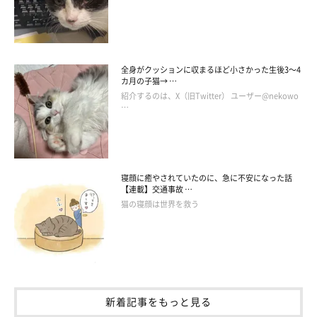
全身がクッションに収まるほど小さかった生後3～4
飼い主さんをまっすぐ見つめる天くん
カ月の子猫→ …
@tenten_0519
紹介するのは、X（旧Twitter） ユーザー@nekowo
…
また、毎日、飼い主さんが仕事から帰ってくると、天くんが玄関
まで走ってお迎えに来てくれるそうです。
寝顔に癒やされていたのに、急に不安になった話
飼い主さん：
【連載】交通事故 …
猫の寝顔は世界を救う
「寝るときは隣に来てくれるので、家にいるときはいつも一緒で
す。
なついてくれてるのをすごく感じます
」
新着記事をもっと見る