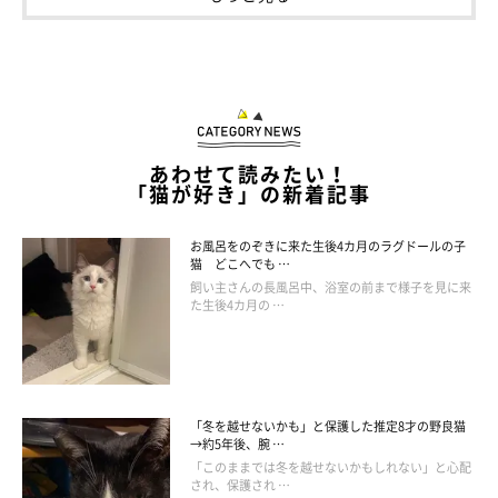
あわせて読みたい！
「猫が好き」の新着記事
お風呂をのぞきに来た生後4カ月のラグドールの子
猫 どこへでも …
飼い主さんの長風呂中、浴室の前まで様子を見に来
た生後4カ月の …
「冬を越せないかも」と保護した推定8才の野良猫
→約5年後、腕 …
「このままでは冬を越せないかもしれない」と心配
され、保護され …