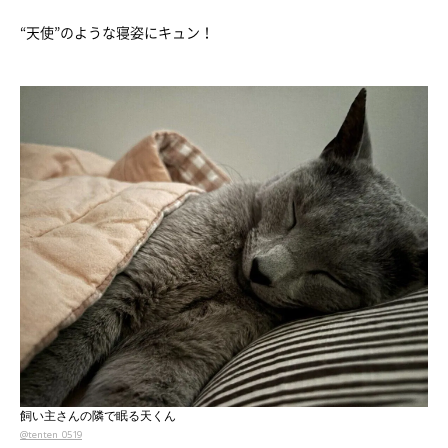
“天使”のような寝姿にキュン！
飼い主さんの隣で眠る天くん
@tenten_0519