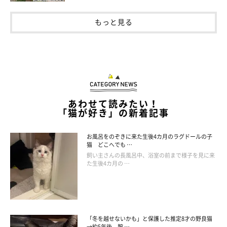
もっと見る
あわせて読みたい！
「猫が好き」の新着記事
お風呂をのぞきに来た生後4カ月のラグドールの子
猫 どこへでも …
飼い主さんの長風呂中、浴室の前まで様子を見に来
た生後4カ月の …
「冬を越せないかも」と保護した推定8才の野良猫
→約5年後、腕 …