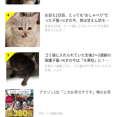
お迎え2日目、とっても“おしゃべり”だ
った子猫→1才の今、夜は甘えん坊モー
ドになるコに成長！
お迎え2日目、ケージ越しに“おしゃべり”する姿を
見せていた子 …
ゴミ袋に入れられていた生後2〜3週齢の
保護子猫→6才の今は「大黒柱」に！
美しい黒猫に成長した姿にグッとくる
生後2〜3週齢ごろに、ゴミ袋の中で見つかった小さ
な命。ミルク …
アマゾン1位「このお茶ガチです」噂のお茶
PR(ハーブ健康本舗)