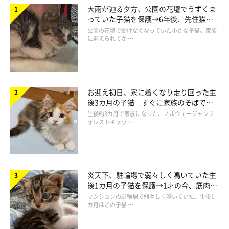
大雨が迫る夕方、公園の花壇でうずくま
っていた子猫を保護→6年後、先住猫
と“姉妹”のような関係に
公園の花壇で動けなくなっていた小さな子猫。家族
に迎えられてか …
お迎え初日、家に着くなり走り回った生
後3カ月の子猫 すぐに家族のそばで落
ち着く姿に「迎えてよかった」
生後約3カ月で家族になった、ノルウェージャンフ
ォレストキャッ …
炎天下、駐輪場で弱々しく鳴いていた生
後1カ月の子猫を保護→1才の今、筋肉質
でツンデレなコに成長
マンションの駐輪場で弱々しく鳴いていた、生後1
カ月ほどの子猫 …