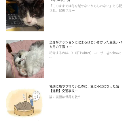
「このままでは冬を越せないかもしれない」と心配
され、保護され …
全身がクッションに収まるほど小さかった生後3～4
カ月の子猫→ …
紹介するのは、X（旧Twitter） ユーザー@nekowo
…
寝顔に癒やされていたのに、急に不安になった話
【連載】交通事故 …
猫の寝顔は世界を救う