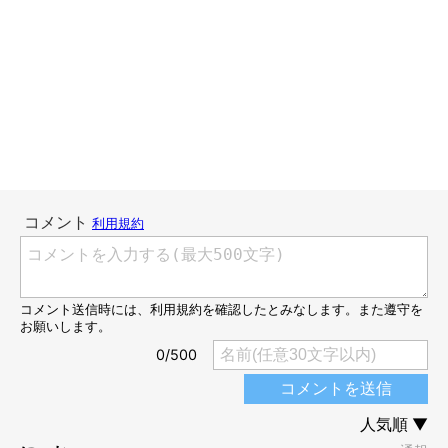
我が家の黒猫は6歳ごろから白髪が目立ち始めました。
猫もちゃんと歳をとって、シニアへ向かっていっているんだな〜
と実感し、少し寂しい気持ちになりました。
そんなことを考えながらふと鏡を見るとしっかり自分にも白髪
が。
自分の抜いた白髪を握りしめ、「お互い頑張ろうね」と声をかけ
たのでした。
猫は猛ダッシュで逃げていきました。