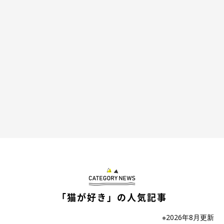
作者プロフィール
二階堂ちはる
東京を拠点に活動する、フリーランスのイラストレーター。
シュールでポップなテイストを得意とする。
ビジネス書からファッション誌の挿絵、メジャーバンドのジャケ
ット・PVイラスト、ウェブ広告のイラスト等、媒体を問わず幅
広く手がける。
「猫が好き」の人気記事
CHIHARU NIKAIDO WEB
※2026年8月更新