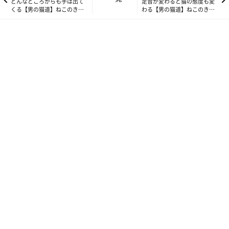
どんなところからも手は出て
足音が変わると猫の態度も変
くる【男の猫道】ねこのきも
わる【男の猫道】ねこのきも
ちWEB MAGAZINE限定話
ちWEB MAGAZINE限定話
vol.196
vol.198