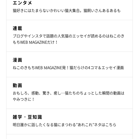
エンタメ
す。
関連記事:
猫好きにはたまらないかわいい猫大集合。猫飼いさんあるあるも
落ちないように“もっちり”支えてる？ クッシ
ョンが子猫を抱きかかえるかのような光景にク
スッ！
X（旧Twitter）ユーザー@sora0905_ragさんの愛猫・ソラくんは、
連載
「ヨギボー」にもたれかかってウトウト。その姿を見ると、まるで
ヨギボーがソラくんを支えているみたい？ 撮影当時の様子や、ヨ
ブログやインスタで話題の人気猫のエッセイが読めるのはねこのき
ギボーにまつわるエピソードなど詳しいお話をうかがいました。
もちWEB MAGAZINEだけ！
写真提供・取材協力／
@sora0905_rag
さん／X（旧Twitter）
取材・文／雨宮カイ
漫画
※この記事は投稿者さまに取材し、了承の上制作したものです。
ねこのきもちWEB MAGAZINE発！猫だらけの4コマ＆エッセイ漫画
2024年12月時点の情報であり、現在と異なる場合があります。
動画
おもしろ、感動、驚き、癒し…猫たちのちょっとした瞬間の動画は
やみつきに！
雑学・豆知識
明日誰かに話したくなる猫にまつわる”あれこれ”ネタはこちら