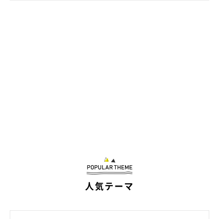
じゃれ合うソラくん、ウミくん
@sora0905_rag
まだ家族になったばかりのソラくんとウミくん。これからもどん
どん絆を深めていくことでしょうね！
関連記事:
体調不良で休む飼い主を心配そうに見守る猫
人気テーマ
「そっと寄り添う姿」がイケメンすぎる
X（旧Twitter）ユーザー@sora0905_ragさんが体調不良のためリビ
ングで休んでいると、愛猫・ソラくんがそばにやってきてそっと寄
り添ってくれました。飼い主さん思いで優しいソラくんの行動や、
ソラくんの性格について、飼い主さんに詳しいお話をうかがいま