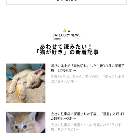
あわせて読みたい！
「猫が好き」の新着記事
遊びの途中で「電池切れ」した生後3カ月の保護子
仲良くスヤァ。
猫 1年後も変 …
@sora0905_rag
生後3カ月のころから、遊びの途中で眠ってしまう
姿が愛らしい神 …
仲良くなってくれた2匹について、飼い主さんはこのような思い
を語っています。
会社の駐車場で保護された子猫、「暴君」と呼ばれ
飼い主さん：
た時期も→2才 …
「ソラはごはんの時間になるとウミが食べ始めるまで待っていた
会社の駐車場で母猫とともに保護された6匹の子
猫。そのうちの1 …
り、お気に入りのおもちゃや場所を譲ってあげたりしています。