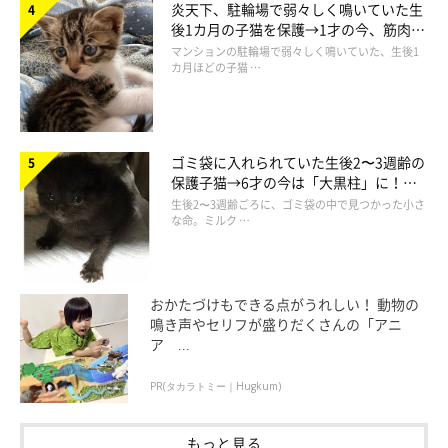
炎天下、駐輪場で弱々しく鳴いていた生
「僕たち仲良しニャ」
後1カ月の子猫を保護→1才の今、筋肉質
@sora0905_rag
でツンデレなコに成長
マンションの駐輪場で弱々しく鳴いていた、生後1
カ月ほどの子猫 …
兄猫・ソラくんは穏やかで甘えん坊な性格で、やんちゃな一面も
あるそうですが、弟猫・ウミくんが家族に加わってからは面倒見
の良さを見せているそう。今では
「優しいお兄ちゃん的存在」
に
ゴミ袋に入れられていた生後2〜3週齢の
なっているといいます。
保護子猫→6才の今は「大黒柱」に！
美しい黒猫に成長した姿にグッとくる
生後2〜3週齢ごろに、ゴミ袋の中で見つかった小さ
な命。ミルク …
ウミくんはそんなソラくんのことをとても慕っており、いつも一
緒にいるのだとか。
おかたづけもできる点がうれしい！ 動物の
鳴き声やセリフが盛りだくさんの「アニ
ア ...
PR(タカラトミー｜Hugkum)
もっと見る