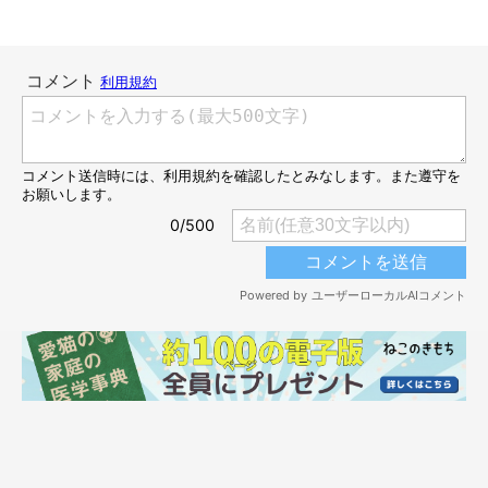
「タッチ」
@sora0905_rag
奇跡的に撮影できた微笑ましいワンシーンについて、飼い主さん
はこんなエピソードも話しています。
飼い主さん：
「撮影当時はウミを家族に迎えて6日目のことで、この光景は初
めて見ました。最初に顔を合わせたときの2匹はお互いに緊張し
ているようでしたが、
この日から一気に仲が深まった
ように思い
ます。
ウミは『遊んでよ〜』という気持ちだったと思いますが、私には
『これからよろしくね』の握手に
見えました（笑）」
猫の多頭飼いを始めて間もないころに見られた、2匹の可愛らし