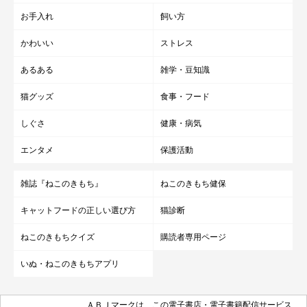
お手入れ
飼い方
かわいい
ストレス
あるある
雑学・豆知識
猫グッズ
食事・フード
しぐさ
健康・病気
エンタメ
保護活動
雑誌『ねこのきもち』
ねこのきもち健保
キャットフードの正しい選び方
猫診断
ねこのきもちクイズ
購読者専用ページ
いぬ・ねこのきもちアプリ
ＡＢＪマークは、この電子書店・電子書籍配信サービス