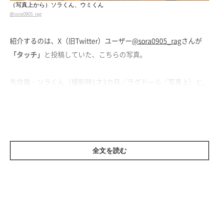
（写真上から）ソラくん、ウミくん
@sora0905_rag
紹介するのは、X（旧Twitter）ユーザー
@sora0905_rag
さんが
「タッチ」
と投稿していた、こちらの写真。
先住猫・ソラくん（撮影時1才3カ月／ラグドール／写真上）と、
新入り子猫・ウミくん（撮影時、生後2カ月／ラグドール／写真
下）が、まるで握手をするかのような姿が写っています。
飼い主さんに話を聞くと、爪とぎタワーの上でくつろいでいたソ
ラくんのもとに、ウミくんがやってきたのだそう。ウミくんは遊
全文を読む
んでほしそうにソラくんにちょっかいを出していたそうですが、
じゃれ合うなかで握手するようなしぐさが見られた
のだとか。
その様子がとても可愛かったといい、飼い主さんは思わず写真を
撮ったそうです。