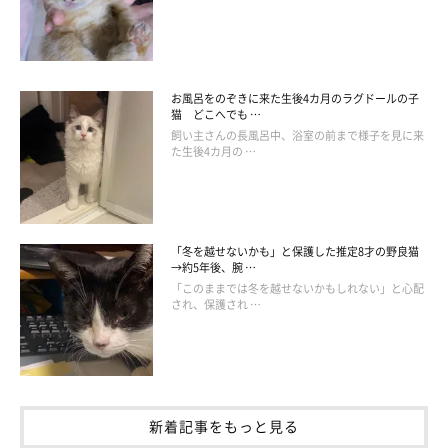
微笑ましい光景をよく目にしますが、一番癒される瞬間は
ふたり
で寄り添いながら気持ちよさそうに寝ているとき
です。
お風呂をのぞきに来た生後4カ月のラグドールの子
ソラとウミが仲良くなって、『猫ライフ』がますます楽しくなり
猫 どこへでも …
ました！」
飼い主さんの長風呂中、浴室の前まで様子を見に来
た生後4カ月の …
「冬を越せないかも」と保護した推定8才の野良猫
→約5年後、腕 …
「このままでは冬を越せないかもしれない」と心配
され、保護され …
新着記事をもっと見る