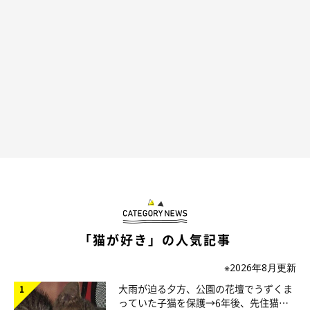
いやりとり。こちらの投稿はXで1.6万件の「いいね」（2024年
12月17日時点）がつくなど、大きな反響を呼んでいました。
「猫が好き」の人気記事
※2026年8月更新
大雨が迫る夕方、公園の花壇でうずくま
っていた子猫を保護→6年後、先住猫
ウミくんを家族に迎え、「猫ライフ」がます