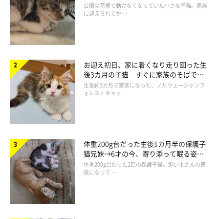
と“姉妹”のような関係に
公園の花壇で動けなくなっていた小さな子猫。家族
ます楽しくなった！
に迎えられてか …
お迎え初日、家に着くなり走り回った生
後3カ月の子猫 すぐに家族のそばで落
ち着く姿に「迎えてよかった」
生後約3カ月で家族になった、ノルウェージャンフ
ォレストキャッ …
体重200g台だった生後1カ月半の保護子
猫兄妹→6才の今、寄り添って眠る姿に
ほっこり！
体重200g台だった2匹の保護子猫。飼い主さんの家
族になって …