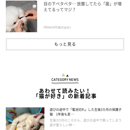
目の下ベタベタ… 放置してたら「菌」が増
えてるってマジ？
PR(AIGATE株式会社)
もっと見る
あわせて読みたい！
「猫が好き」の新着記事
遊びの途中で「電池切れ」した生後3カ月の保護子
猫 1年後も変 …
生後3カ月のころから、遊びの途中で眠ってしまう
姿が愛らしい神 …