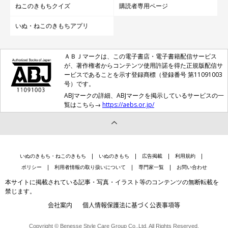
ねこのきもちクイズ
購読者専用ページ
いぬ・ねこのきもちアプリ
ＡＢＪマークは、この電子書店・電子書籍配信サービス
が、著作権者からコンテンツ使用許諾を得た正規版配信サ
ービスであることを示す登録商標（登録番号 第11091003
号）です。
ABJマークの詳細、ABJマークを掲示しているサービスの一
覧はこちら→
https://aebs.or.jp/
いぬのきもち・ねこのきもち
いぬのきもち
広告掲載
利用規約
ポリシー
利用者情報の取り扱いについて
専門家一覧
お問い合わせ
本サイトに掲載されている記事・写真・イラスト等のコンテンツの無断転載を
禁じます。
会社案内
個人情報保護法に基づく公表事項等
Copyright © Benesse Style Care Group Co.,Ltd. All Rights Reserved.