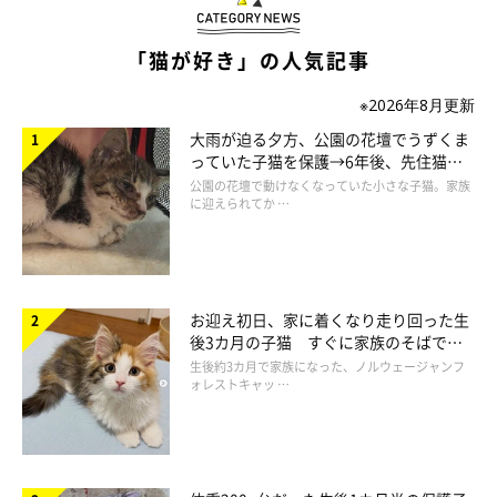
「猫が好き」の人気記事
※2026年8月更新
大雨が迫る夕方、公園の花壇でうずくま
っていた子猫を保護→6年後、先住猫
と“姉妹”のような関係に
公園の花壇で動けなくなっていた小さな子猫。家族
に迎えられてか …
instagramアカウント
https://www.instagram.com/keikomonkey/
お迎え初日、家に着くなり走り回った生
後3カ月の子猫 すぐに家族のそばで落
ち着く姿に「迎えてよかった」
X（旧Twitter）アカウント
生後約3カ月で家族になった、ノルウェージャンフ
ォレストキャッ …
https://x.com/kinokok09725807