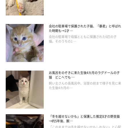
会社の駐車場で保護された子猫、「暴君」と呼ばれ
た時期も→2才 …
会社の駐車場で母猫とともに保護された6匹の子
猫。そのうちの1 …
お風呂をのぞきに来た生後4カ月のラグドールの子
猫 どこへでも …
飼い主さんの長風呂中、浴室の前まで様子を見に来
た生後4カ月の …
「冬を越せないかも」と保護した推定8才の野良猫
→約5年後、腕 …
「このままでは冬を越せないかもしれない」と心配