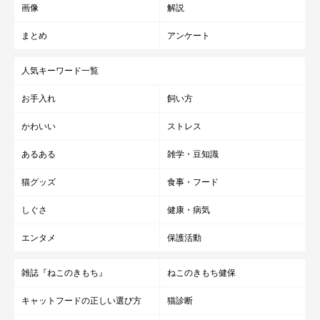
画像
解説
まとめ
アンケート
人気キーワード一覧
お手入れ
飼い方
かわいい
ストレス
あるある
雑学・豆知識
猫グッズ
食事・フード
しぐさ
健康・病気
エンタメ
保護活動
雑誌『ねこのきもち』
ねこのきもち健保
キャットフードの正しい選び方
猫診断