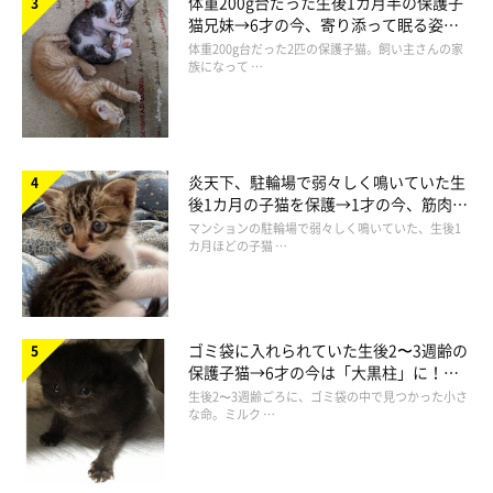
体重200g台だった生後1カ月半の保護子
猫兄妹→6才の今、寄り添って眠る姿に
ほっこり！
体重200g台だった2匹の保護子猫。飼い主さんの家
族になって …
炎天下、駐輪場で弱々しく鳴いていた生
後1カ月の子猫を保護→1才の今、筋肉質
でツンデレなコに成長
マンションの駐輪場で弱々しく鳴いていた、生後1
カ月ほどの子猫 …
ゴミ袋に入れられていた生後2〜3週齢の
保護子猫→6才の今は「大黒柱」に！
美しい黒猫に成長した姿にグッとくる
生後2〜3週齢ごろに、ゴミ袋の中で見つかった小さ
な命。ミルク …