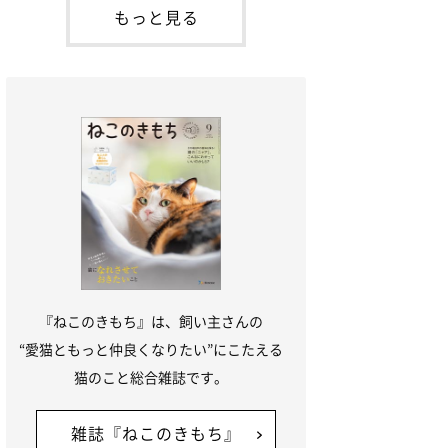
本名：ドミトリー・ドンスコイ）。ドンち
もっと見る
ゃんは、保護猫でした。ドンちゃんが見つ
かったのは、飼い主さんの姉の勤め先の敷
地内でした。ゴミ袋に入れられている
『ねこのきもち』は、飼い主さんの
“愛猫ともっと仲良くなりたい”にこたえる
猫のこと総合雑誌です。
雑誌『ねこのきもち』