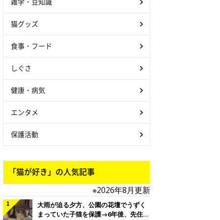
雑学・豆知識
猫グッズ
食事・フード
しぐさ
健康・病気
エンタメ
保護活動
「猫が好き」の人気記事
※2026年8月更新
大雨が迫る夕方、公園の花壇でうずく
まっていた子猫を保護→6年後、先住猫