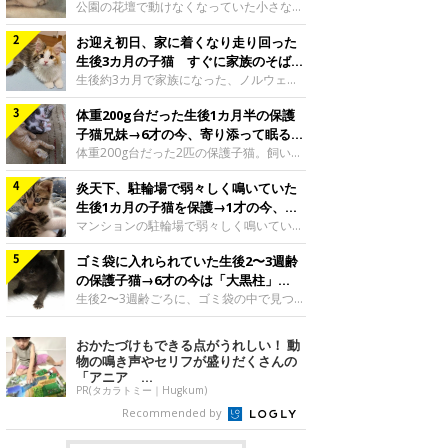
と“姉妹”のような関係に
公園の花壇で動けなくなっていた小さな子
猫。家族に迎えられてから6年、先住猫と
お迎え初日、家に着くなり走り回った
の間には深い絆が育まれていました。保護
当時のティダちゃん。
生後3カ月の子猫 すぐに家族のそばで
@muumuu62197189紹介するのは、
落ち着く姿に「迎えてよかった」
生後約3カ月で家族になった、ノルウェー
X（旧Twitter）ユーザー
ジャンフォレストキャットの子猫。お迎え
@muumuu62197189さんの愛猫・ティダ
体重200g台だった生後1カ月半の保護
翌日には、すでに家でくつろぐ様子を見せ
ちゃん（取材時6才）の成長記録です。こ
ていました。お迎え翌日、ベッドでうとう
子猫兄妹→6才の今、寄り添って眠る姿
ちらは、生後3カ月ごろのティダちゃん。
とするむうちゃんお迎え翌日のむうちゃ
にほっこり！
体重200g台だった2匹の保護子猫。飼い主
飼い主さんが出会ったのは、夜から大雨に
ん。@umimugi0304紹介するのは、
さんの家族になってから6年、ともに成長
なると予報されていた日の夕方でした。花
Instagramユーザー@umimugi0304さんの
炎天下、駐輪場で弱々しく鳴いていた
するなかで、2匹の関係にも少しずつ変化
壇で動けずにいた子猫保護したばかりのテ
愛猫・むうちゃん（撮影時、生後約3カ月
が見られました。家族になったばかりの小
生後1カ月の子猫を保護→1才の今、筋
ィダちゃん。@muumuu62197189飼い主
／ノルウェージャンフォレストキャッ
さな兄妹猫（写真上から）妹猫・てんちゃ
肉質でツンデレなコに成長
マンションの駐輪場で弱々しく鳴いてい
さんは、公園の
ト）。こちらは、お迎え翌日に撮影された
ん、兄猫・ラムくん。@ten_ramu紹介す
た、生後1カ月ほどの子猫。家族に迎えら
一枚。ゴハンをお腹いっぱい食べたむうち
るのは、X（旧Twitter）ユーザー
ゴミ袋に入れられていた生後2〜3週齢
れてから1年、体も行動も大きく成長しま
ゃんは眠くなり、飼い主さん夫婦のベッド
@ten_ramuさんの愛猫・ラムくんとてん
した。炎天下の駐輪場で鳴いていた小さな
の保護子猫→6才の今は「大黒柱」
でうとうとし始めたのだとか。飼い主さ
ちゃん（ともに取材時6才）の成長記録で
子猫保護当時のモモちゃん。@Kingponzu
に！ 美しい黒猫に成長した姿にグッ
生後2〜3週齢ごろに、ゴミ袋の中で見つか
す。この写真は、お迎えして間もない生後
紹介するのは、X（旧Twitter）ユーザー
った小さな命。ミルクから育てられたその
とくる
1カ月半ごろの2匹。当時、ラムくんは260
@Kingponzuさんの愛猫・モモちゃん（取
子猫は今、家族に欠かせない存在へと成長
おかたづけもできる点がうれしい！ 動
グラム、てんちゃんは209グラムと、どち
材時1才）の成長記録です。こちらは、モ
しました。ゴミ袋の中で見つかった、ミニ
物の鳴き声やセリフが盛りだくさんの
らもとても小さな体でした。2匹
モちゃんが生後1カ月ごろに撮影された一
モグラのような子猫よちよち歩きをしてい
「アニア ...
枚。飼い主さんの自宅マンションの駐輪場
たころの、生後2〜3週齢ごろのドンちゃ
PR(タカラトミー｜Hugkum)
で鳴いていたところを保護された当時の姿
ん。@doddou_1今回紹介するのは、
Recommended by
です。子猫時代のモモちゃん。
X（旧Twitter）ユーザー@doddou_1さん
@Kingponzuその日は気温が35℃を
の愛猫・ドンちゃん（取材時、推定6才／