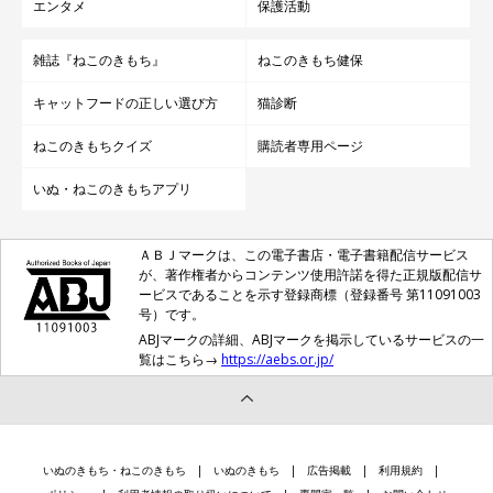
エンタメ
保護活動
雑誌『ねこのきもち』
ねこのきもち健保
キャットフードの正しい選び方
猫診断
ねこのきもちクイズ
購読者専用ページ
いぬ・ねこのきもちアプリ
ＡＢＪマークは、この電子書店・電子書籍配信サービス
が、著作権者からコンテンツ使用許諾を得た正規版配信サ
ービスであることを示す登録商標（登録番号 第11091003
号）です。
ABJマークの詳細、ABJマークを掲示しているサービスの一
覧はこちら→
https://aebs.or.jp/
いぬのきもち・ねこのきもち
いぬのきもち
広告掲載
利用規約