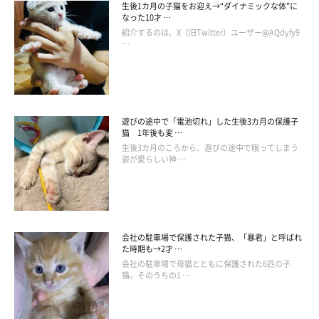
生後1カ月の子猫をお迎え→“ダイナミックな体”に
なった10才 …
また、ネネちゃんは、自分用のベッドが部屋の至る所に置いてあ
紹介するのは、X（旧Twitter）ユーザー@AQdyfy9
…
るにも関わらず、飼い主さんの隣にいることが多いのだそう。
飼い主さん：
「私の膝に乗ったりベッドで一緒に寝たり、帰宅時には必ず玄関
遊びの途中で「電池切れ」した生後3カ月の保護子
まで急いで出迎えに来てくれて、本当に可愛くて癒されます。ご
猫 1年後も変 …
生後3カ月のころから、遊びの途中で眠ってしまう
はんの時間になると大声で鳴いておねだりをして、好き嫌いをせ
姿が愛らしい神 …
ず何でもよく食べます」
会社の駐車場で保護された子猫、「暴君」と呼ばれ
た時期も→2才 …
会社の駐車場で母猫とともに保護された6匹の子
猫。そのうちの1 …