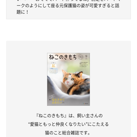
写真提供・取材協力／
@Pastel_Nene
／X（旧Twitter）
ークのようにして座る元保護猫の姿が可愛すぎると話
題に！
取材・文／COCO
※この記事は投稿者さまに取材し、了承の上制作したものです。
2025年5月時点の情報であり、現在と異なる場合があります。
『ねこのきもち』は、飼い主さんの
“愛猫ともっと仲良くなりたい”にこたえる
猫のこと総合雑誌です。