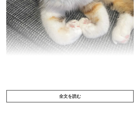
前足でハートマークを作るネネちゃん
@Pastel_Nene
紹介するのは、X（旧Twitter）ユーザー
@Pastel_Nene
さんの愛
猫・ネネちゃん（撮影時4才）。「おててでハート作ってるね」
全文を読む
という飼い主さんの言葉とともにXに投稿された写真には、前足
をハートマークのようにして座るネネちゃんの姿が。
飼い主さん：
「私はソファーに座ってテレビを観ていて、ネネは隣で寝転んで