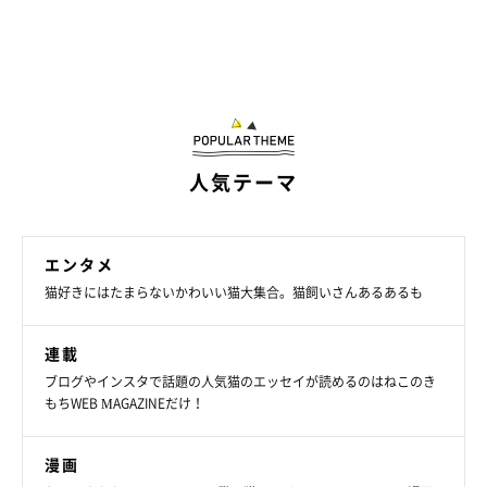
人気テーマ
エンタメ
猫好きにはたまらないかわいい猫大集合。猫飼いさんあるあるも
連載
ブログやインスタで話題の人気猫のエッセイが読めるのはねこのき
「おねだり顔」のネネちゃん
もちWEB MAGAZINEだけ！
@Pastel_Nene
漫画
最後に、ネネちゃんと一緒にいて幸せ・楽しいと感じるのはどの