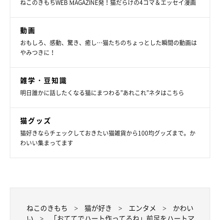
ねこのきもちWEB MAGAZINE発！猫だらけの4コマ＆エッセイ漫画
ようなときかを飼い主さんに伺いました。
動画
飼い主さん：
おもしろ、感動、驚き、癒し…猫たちのちょっとした瞬間の動画は
「隣で気持ち良さそうに眠る顔や、私の目を見つめてゆっくり瞬
やみつきに！
きする様子など、幸せそうなネネを見ることが私の幸せです。
本
当に可愛くて愛おしくて、ネネと家族になれてよかったと日々思
雑学・豆知識
っています
」
明日誰かに話したくなる猫にまつわる”あれこれ”ネタはこちら
ネネちゃんは、今日も可愛らしいポーズで飼い主さんを癒やして
猫グッズ
いるのでしょうね！
猫好きならチェックしておきたい猫雑貨から100均グッズまで。か
わいい集まってます
関連記事:
飼い主にナデナデされてうっとりする猫 幸せ
そうな表情の写真に約1.4万の「いいね」が集ま
り話題に
うっとりとした表情がXで約1.4万件のいいねが付くほど話題になっ
たネネちゃんについて、飼い主さんに詳しいお話を伺いました。
ねこのきもち
猫が好き
エンタメ
かわい
い
「おててでハート作ってるね」前足をハートマ