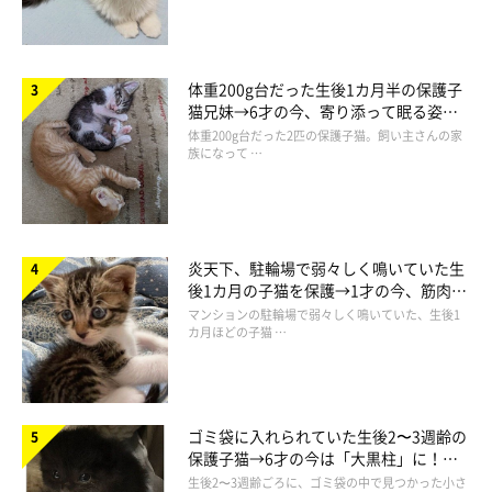
体重200g台だった生後1カ月半の保護子
猫兄妹→6才の今、寄り添って眠る姿に
ほっこり！
体重200g台だった2匹の保護子猫。飼い主さんの家
族になって …
炎天下、駐輪場で弱々しく鳴いていた生
後1カ月の子猫を保護→1才の今、筋肉質
ネネちゃんってどんなコ？
でツンデレなコに成長
マンションの駐輪場で弱々しく鳴いていた、生後1
カ月ほどの子猫 …
ゴミ袋に入れられていた生後2〜3週齢の
保護子猫→6才の今は「大黒柱」に！
美しい黒猫に成長した姿にグッとくる
生後2〜3週齢ごろに、ゴミ袋の中で見つかった小さ