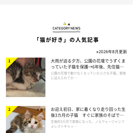
@Pastel_Nene
交通量が多く危険な場所にいたところを保護された、元保護猫の
ネネちゃん。飼い主さんがネネちゃんとの出会いや飼い始めたき
っかけについて教えてくれました。
「猫が好き」の人気記事
飼い主さん：
※2026年8月更新
「『猫を飼うなら保護猫！』と思っており、猫のサイトを見てい
大雨が迫る夕方、公園の花壇でうずくま
っていた子猫を保護→6年後、先住猫
たところネネを見つけました。最初は見た目の可愛さに一目惚れ
と“姉妹”のような関係に
公園の花壇で動けなくなっていた小さな子猫。家族
したのですが、『人間が大好きで、誰にでもついて行ってしま
に迎えられてか …
う』との紹介文を読んで、そんなネネを私が絶対に幸せにしたい
と思いました」
お迎え初日、家に着くなり走り回った生
後3カ月の子猫 すぐに家族のそばで落
ち着く姿に「迎えてよかった」
生後約3カ月で家族になった、ノルウェージャンフ
ォレストキャッ …