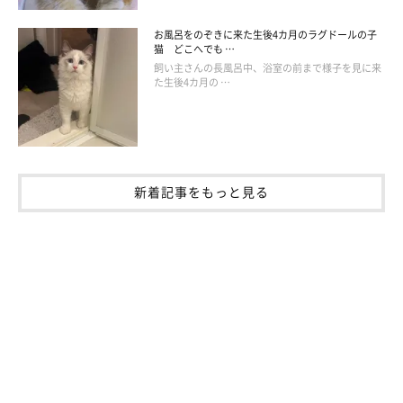
お風呂をのぞきに来た生後4カ月のラグドールの子
猫 どこへでも …
飼い主さんの長風呂中、浴室の前まで様子を見に来
た生後4カ月の …
「ネネと家族になれてよかった」
新着記事をもっと見る