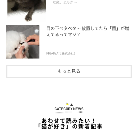
な命。ミルク …
目の下ベタベタ… 放置してたら「菌」が増
えてるってマジ？
PR(AIGATE株式会社)
ごはんを食べて満足した様子のネネちゃん
@Pastel_Nene
もっと見る
飼い主さん曰く、「賢くて可愛くて食いしん坊なコ」だというネ
ネちゃん。テーブルやキッチンに乗ってはいけないことを飼い主
さんが教えたところ、すぐに覚えてくれたのだとか。
飼い主さん：
あわせて読みたい！
「猫が好き」の新着記事
「ごはんの前にはオテ・オカワリ・ハイタッチ・ターンができま
すが、これらもすぐに覚えてくれました」