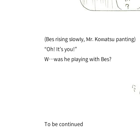
(Bes rising slowly, Mr. Komatsu panting)
“Oh! It’s you!”
W…was he playing with Bes?
To be continued