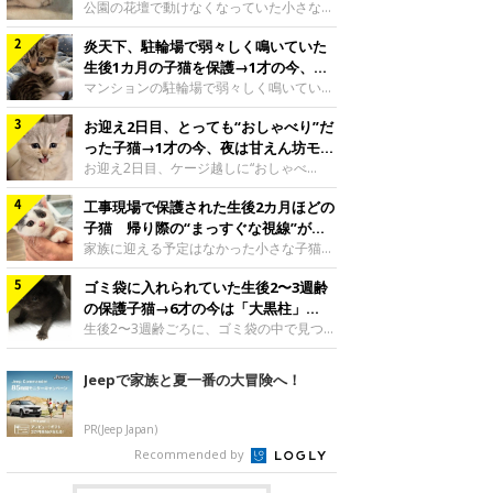
と“姉妹”のような関係に
公園の花壇で動けなくなっていた小さな子
猫。家族に迎えられてから6年、先住猫と
炎天下、駐輪場で弱々しく鳴いていた
の間には深い絆が育まれていました。保護
当時のティダちゃん。
生後1カ月の子猫を保護→1才の今、筋
@muumuu62197189紹介するのは、
肉質でツンデレなコに成長
マンションの駐輪場で弱々しく鳴いてい
X（旧Twitter）ユーザー
た、生後1カ月ほどの子猫。家族に迎えら
@muumuu62197189さんの愛猫・ティダ
お迎え2日目、とっても“おしゃべり”だ
れてから1年、体も行動も大きく成長しま
ちゃん（取材時6才）の成長記録です。こ
した。炎天下の駐輪場で鳴いていた小さな
った子猫→1才の今、夜は甘えん坊モー
ちらは、生後3カ月ごろのティダちゃん。
子猫保護当時のモモちゃん。@Kingponzu
ドになるコに成長！
お迎え2日目、ケージ越しに“おしゃべ
飼い主さんが出会ったのは、夜から大雨に
紹介するのは、X（旧Twitter）ユーザー
り”する姿を見せていた子猫。1才になった
なると予報されていた日の夕方でした。花
@Kingponzuさんの愛猫・モモちゃん（取
工事現場で保護された生後2カ月ほどの
今も見せる愛らしい姿にキュンとします。
壇で動けずにいた子猫保護したばかりのテ
材時1才）の成長記録です。こちらは、モ
お迎え2日目、ケージ越しに何かを伝える
子猫 帰り際の“まっすぐな視線”が忘
ィダちゃん。@muumuu62197189飼い主
モちゃんが生後1カ月ごろに撮影された一
ももちゃん“おしゃべり”なももちゃん。
れられず、家族の一員に
家族に迎える予定はなかった小さな子猫。
さんは、公園の
枚。飼い主さんの自宅マンションの駐輪場
@poocoonyan紹介するのは、Instagram
帰り際に見せた姿が、飼い主さんの心に残
で鳴いていたところを保護された当時の姿
ユーザー@poocoonyanさんの愛猫・もも
ゴミ袋に入れられていた生後2〜3週齢
りました。保護当時の夏目ちゃん。
です。子猫時代のモモちゃん。
ちゃん（取材時1才／マンチカン）です。
@shibainu_rintaro紹介するのは、
の保護子猫→6才の今は「大黒柱」
@Kingponzuその日は気温が35℃を
こちらの動画は、ももちゃんが生後2カ月
Instagramユーザー@shibainu_rintaroさ
に！ 美しい黒猫に成長した姿にグッ
生後2〜3週齢ごろに、ゴミ袋の中で見つか
を過ぎたころ、お迎え2日目に撮影された
んの愛猫・夏目（なつめ）ちゃん（取材時
った小さな命。ミルクから育てられたその
とくる
もの。新しい環境にゆっくり慣れてもらう
3才）。工事現場で親猫とはぐれたとみら
子猫は今、家族に欠かせない存在へと成長
Jeepで家族と夏一番の大冒険へ！
ため、当時はケージの中で過ごしていまし
れ、保護された当時は生後2カ月ほどだっ
しました。ゴミ袋の中で見つかった、ミニ
た。鳴いてアピールするももち
たといいます。新しい飼い主を探すつもり
モグラのような子猫よちよち歩きをしてい
が……保護されてケージに入っている夏目
たころの、生後2〜3週齢ごろのドンちゃ
PR(Jeep Japan)
ちゃん。@shibainu_rintaro夏目ちゃんを
ん。@doddou_1今回紹介するのは、
Recommended by
保護したのは、以前、飼い主さんの愛猫・
X（旧Twitter）ユーザー@doddou_1さん
ちくわく
の愛猫・ドンちゃん（取材時、推定6才／