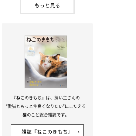
本名：ドミトリー・ドンスコイ）。ドンち
もっと見る
ゃんは、保護猫でした。ドンちゃんが見つ
かったのは、飼い主さんの姉の勤め先の敷
地内でした。ゴミ袋に入れられている
『ねこのきもち』は、飼い主さんの
“愛猫ともっと仲良くなりたい”にこたえる
猫のこと総合雑誌です。
雑誌『ねこのきもち』