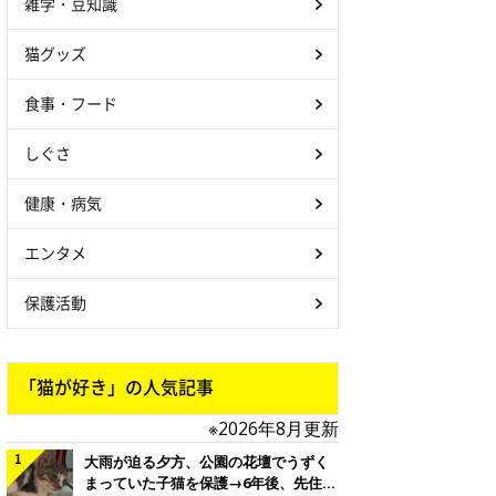
雑学・豆知識
猫グッズ
食事・フード
しぐさ
健康・病気
エンタメ
保護活動
「猫が好き」の人気記事
※2026年8月更新
大雨が迫る夕方、公園の花壇でうずく
まっていた子猫を保護→6年後、先住猫