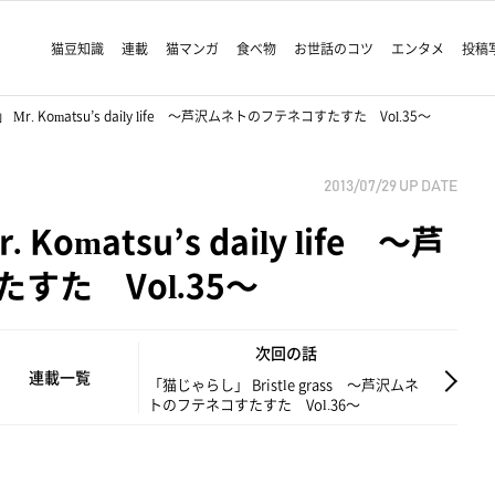
猫豆知識
連載
猫マンガ
食べ物
お世話のコツ
エンタメ
投稿
r. Komatsu’s daily life ～芦沢ムネトのフテネコすたすた Vol.35～
2013/07/29
UP DATE
omatsu’s daily life ～芦
すた Vol.35～
次回の話
連載一覧
「猫じゃらし」 Bristle grass ～芦沢ムネ
トのフテネコすたすた Vol.36～