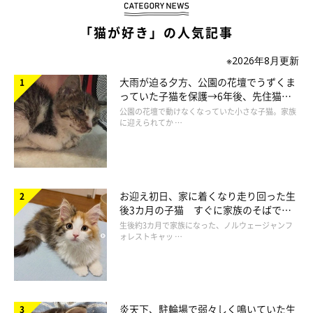
「猫が好き」の人気記事
翻訳 東風伊吹
※2026年8月更新
大雨が迫る夕方、公園の花壇でうずくま
っていた子猫を保護→6年後、先住猫
と“姉妹”のような関係に
公園の花壇で動けなくなっていた小さな子猫。家族
に迎えられてか …
お迎え初日、家に着くなり走り回った生
後3カ月の子猫 すぐに家族のそばで落
ち着く姿に「迎えてよかった」
生後約3カ月で家族になった、ノルウェージャンフ
ォレストキャッ …
炎天下、駐輪場で弱々しく鳴いていた生