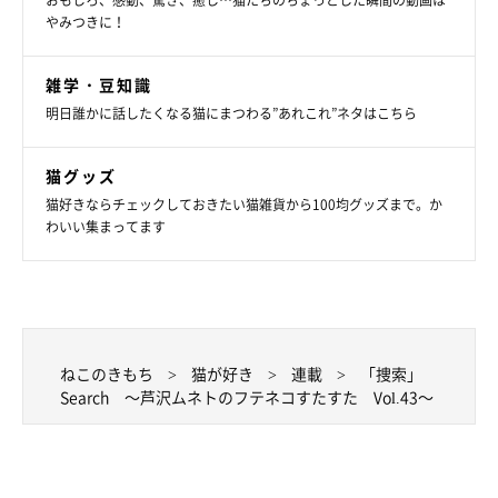
おもしろ、感動、驚き、癒し…猫たちのちょっとした瞬間の動画は
やみつきに！
雑学・豆知識
明日誰かに話したくなる猫にまつわる”あれこれ”ネタはこちら
猫グッズ
猫好きならチェックしておきたい猫雑貨から100均グッズまで。か
わいい集まってます
ねこのきもち
猫が好き
連載
「捜索」
Search ～芦沢ムネトのフテネコすたすた Vol.43～