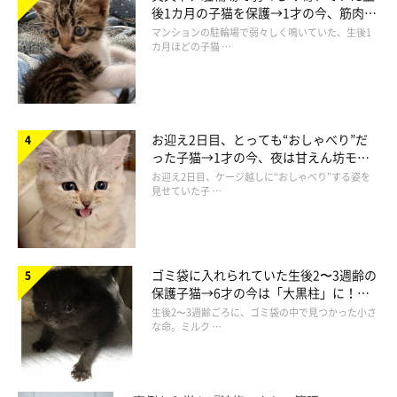
後1カ月の子猫を保護→1才の今、筋肉質
でツンデレなコに成長
マンションの駐輪場で弱々しく鳴いていた、生後1
カ月ほどの子猫 …
お迎え2日目、とっても“おしゃべり”だ
った子猫→1才の今、夜は甘えん坊モー
ドになるコに成長！
お迎え2日目、ケージ越しに“おしゃべり”する姿を
見せていた子 …
ゴミ袋に入れられていた生後2〜3週齢の
保護子猫→6才の今は「大黒柱」に！
美しい黒猫に成長した姿にグッとくる
生後2〜3週齢ごろに、ゴミ袋の中で見つかった小さ
な命。ミルク …