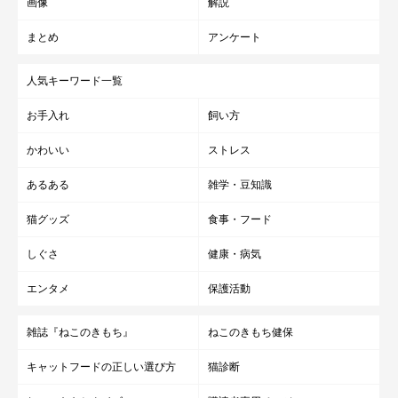
画像
解説
まとめ
アンケート
人気キーワード一覧
お手入れ
飼い方
かわいい
ストレス
あるある
雑学・豆知識
猫グッズ
食事・フード
しぐさ
健康・病気
エンタメ
保護活動
雑誌『ねこのきもち』
ねこのきもち健保
キャットフードの正しい選び方
猫診断