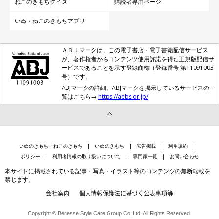
ねこのきもちクイズ
購読者専用ページ
いぬ・ねこのきもちアプリ
ＡＢＪマークは、この電子書店・電子書籍配信サービス
が、著作権者からコンテンツ使用許諾を得た正規版配信サ
ービスであることを示す登録商標（登録番号 第11091003
号）です。
ABJマークの詳細、ABJマークを掲示しているサービスの一
覧はこちら→
https://aebs.or.jp/
いぬのきもち・ねこのきもち
いぬのきもち
広告掲載
利用規約
ポリシー
利用者情報の取り扱いについて
専門家一覧
お問い合わせ
本サイトに掲載されている記事・写真・イラスト等のコンテンツの無断転載を
禁じます。
会社案内
個人情報保護法に基づく公表事項等
Copyright © Benesse Style Care Group Co.,Ltd. All Rights Reserved.