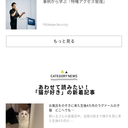
事例から学ぶ『特権アクセス管理』
PR(KeeperSecurity)
もっと見る
あわせて読みたい！
「猫が好き」の新着記事
お風呂をのぞきに来た生後4カ月のラグドールの子
猫 どこへでも …
飼い主さんの長風呂中、浴室の前まで様子を見に来
た生後4カ月の …