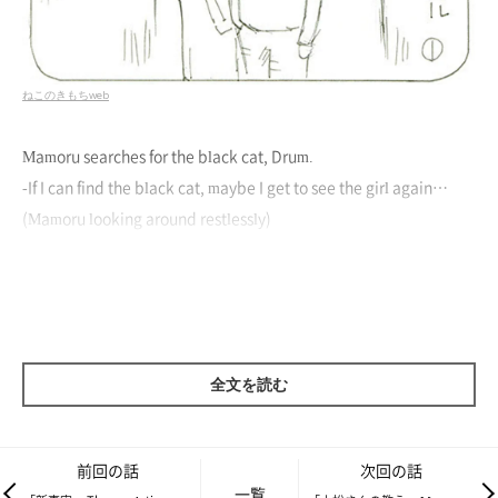
ねこのきもちweb
Mamoru searches for the black cat, Drum.
-If I can find the black cat, maybe I get to see the girl again…
(Mamoru looking around restlessly)
全文を読む
前回の話
次回の話
一覧