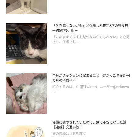
・フテネコ公式Facebook
「冬を越せないかも」と保護した推定8才の野良猫
→約5年後、腕 …
・芦沢ムネト公式Facebook
「このままでは冬を越せないかもしれない」と心配
・芦沢ムネト公式Twitter
され、保護され …
・フテネコLINEスタンプ発売中！
全身がクッションに収まるほど小さかった生後3～4
カ月の子猫→ …
紹介するのは、X（旧Twitter） ユーザー@nekowo
…
寝顔に癒やされていたのに、急に不安になった話
【連載】交通事故 …
猫の寝顔は世界を救う