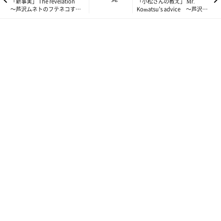
「新事実」 The revelation
「小松さんの教え」 Mr.
～芦沢ムネトのフテネコすた
Komatsu’s advice ～芦沢ム
すた Vol.42～
ネトのフテネコすたすた
Vol.44～
ねこのきもちweb
“Meow”
-Oh!