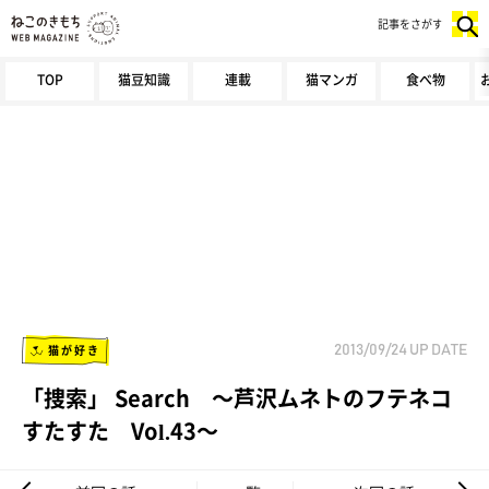
記事をさがす
TOP
猫豆知識
連載
猫マンガ
食べ物
猫が好き
2013/09/24
UP DATE
「捜索」 Search ～芦沢ムネトのフテネコ
すたすた Vol.43～