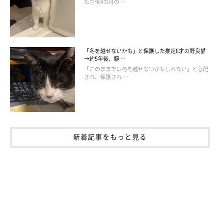
た生後4カ月の …
「冬を越せないかも」と保護した推定8才の野良猫
→約5年後、腕 …
「このままでは冬を越せないかもしれない」と心配
され、保護され …
新着記事をもっと見る