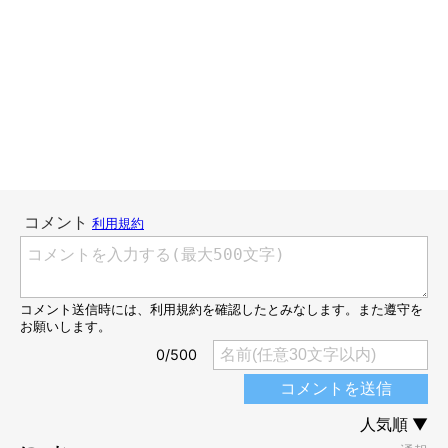
猫からしたら、「そこに隙間があったから、入ってみました」と
いうだけのことかもしれませんが、これをされるのはとても嬉し
いのです。
私のこと大好きじゃん！と実感できるのです。
すや〜っと眠られたりした日にはもう、私ってこのコの母親なの
かな？と思えてきます。
猫のしてくれる愛おしい行動トップ３に入るくらい大好きなんで
す。