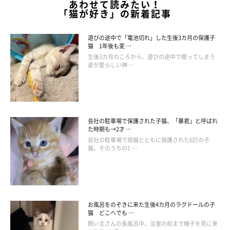
あわせて読みたい！
「猫が好き」の新着記事
遊びの途中で「電池切れ」した生後3カ月の保護子
猫 1年後も変 …
生後3カ月のころから、遊びの途中で眠ってしまう
姿が愛らしい神 …
会社の駐車場で保護された子猫、「暴君」と呼ばれ
た時期も→2才 …
会社の駐車場で母猫とともに保護された6匹の子
猫。そのうちの1 …
お風呂をのぞきに来た生後4カ月のラグドールの子
猫 どこへでも …
飼い主さんの長風呂中、浴室の前まで様子を見に来