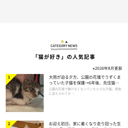
作者プロフィール
二階堂ちはる
東京を拠点に活動する、フリーランスのイラストレーター。
シュールでポップなテイストを得意とする。
「猫が好き」の人気記事
ビジネス書からファッション誌の挿絵、メジャーバンドのジャケ
※2026年8月更新
ット・PVイラスト、ウェブ広告のイラスト等、媒体を問わず幅
大雨が迫る夕方、公園の花壇でうずくま
広く手がける。
っていた子猫を保護→6年後、先住猫
と“姉妹”のような関係に
公園の花壇で動けなくなっていた小さな子猫。家族
に迎えられてか …
CHIHARU NIKAIDO WEB
お迎え初日、家に着くなり走り回った生