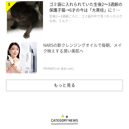
ゴミ袋に入れられていた生後2〜3週齢の
保護子猫→6才の今は「大黒柱」に！
美しい黒猫に成長した姿にグッとくる
生後2〜3週齢ごろに、ゴミ袋の中で見つかった小さ
な命。ミルク …
NARSの新クレンジングオイルで毎朝、メイ
ク映えする潤い美肌へ
PR(NARS on 美的.com)
もっと見る