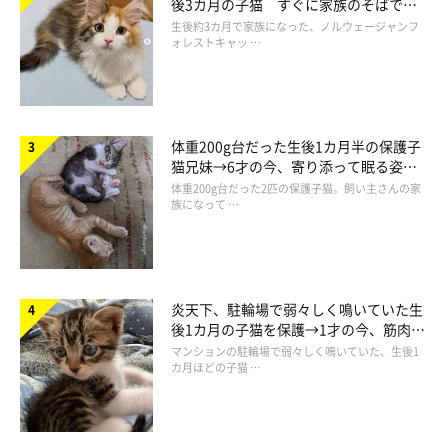
後3カ月の子猫 すぐに家族のそばで落
ち着く姿に「迎えてよかった」
生後約3カ月で家族になった、ノルウェージャンフ
ォレストキャッ …
体重200g台だった生後1カ月半の保護子
猫兄妹→6才の今、寄り添って眠る姿に
ほっこり！
体重200g台だった2匹の保護子猫。飼い主さんの家
族になって …
炎天下、駐輪場で弱々しく鳴いていた生
後1カ月の子猫を保護→1才の今、筋肉質
でツンデレなコに成長
マンションの駐輪場で弱々しく鳴いていた、生後1
カ月ほどの子猫 …