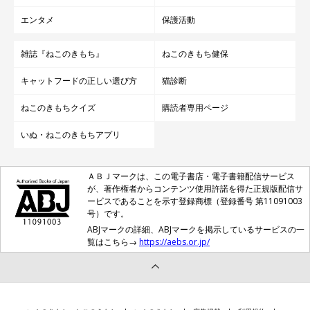
エンタメ
保護活動
雑誌『ねこのきもち』
ねこのきもち健保
キャットフードの正しい選び方
猫診断
ねこのきもちクイズ
購読者専用ページ
いぬ・ねこのきもちアプリ
ＡＢＪマークは、この電子書店・電子書籍配信サービス
が、著作権者からコンテンツ使用許諾を得た正規版配信サ
ービスであることを示す登録商標（登録番号 第11091003
号）です。
ABJマークの詳細、ABJマークを掲示しているサービスの一
覧はこちら→
https://aebs.or.jp/