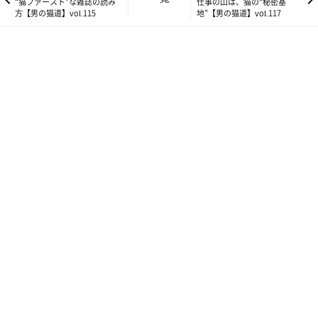
“猫ファースト”な雑誌の読み
仕事の山は、猫の“秘密基
方【男の猫道】vol.115
地”【男の猫道】vol.117