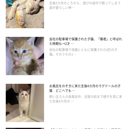
生後3カ月のころから、遊びの途中で眠ってしまう
姿が愛らしい神 …
会社の駐車場で保護された子猫、「暴君」と呼ばれ
た時期も→2才 …
会社の駐車場で母猫とともに保護された6匹の子
猫。そのうちの1 …
お風呂をのぞきに来た生後4カ月のラグドールの子
「こちらは休日の朝6時前に人間を揉んで起こしてくれるとても気の利く猫
猫 どこへでも …
ちゃん。」
飼い主さんの長風呂中、浴室の前まで様子を見に来
@mitoconcon
た生後4カ月の …
紹介したエピソードからもわかるように、とても面倒見がいいな
だちゃん。ほかの猫たちの毛づくろいをして回ったり、ぬいぐる