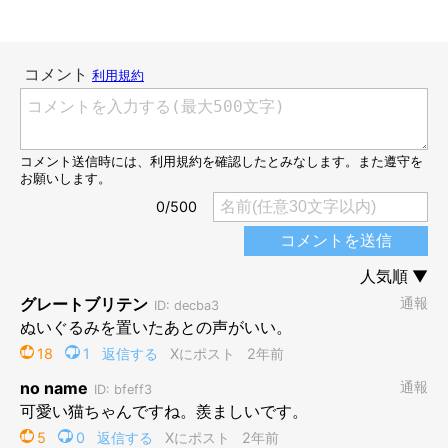
やめてなだちゃんの子供（ぬいぐるみでも可）になりたいです」
「尊い」「なだちゃん！こんなに優しいお母さん他にはいません
よ」「なだちゃん可愛い ホントに母性の塊ですね」
などのコメ
ントが寄せられています。
今日は猫たち何してたかなー？と思って見守りカメラの録画を
見ると、母性の塊なだちゃんがぬいぐるみをせっせとエアコン
の効いた寝室のベッドに運んで、話しかけたり背中を撫でたり
一緒にお昼寝したりしてたのでダイジェストにしてみました。
見てると汚れた心が浄化されて灰になりそうですわ。
pic.twitter.com/3lxNb3gGvU
— コンドリア水戸 (@mitoconcon)
June 17, 2024