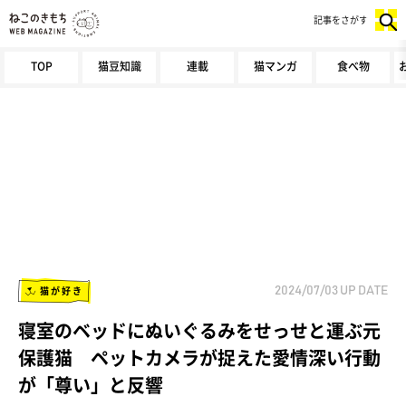
記事をさがす
TOP
猫豆知識
連載
猫マンガ
食べ物
猫が好き
2024/07/03
UP DATE
寝室のベッドにぬいぐるみをせっせと運ぶ元
保護猫 ペットカメラが捉えた愛情深い行動
が「尊い」と反響