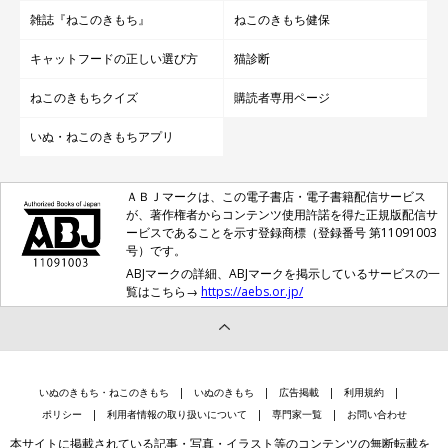
雑誌『ねこのきもち』
ねこのきもち健保
キャットフードの正しい選び方
猫診断
ねこのきもちクイズ
購読者専用ページ
いぬ・ねこのきもちアプリ
ＡＢＪマークは、この電子書店・電子書籍配信サービス
が、著作権者からコンテンツ使用許諾を得た正規版配信サ
ービスであることを示す登録商標（登録番号 第11091003
号）です。
ABJマークの詳細、ABJマークを掲示しているサービスの一
覧はこちら→
https://aebs.or.jp/
いぬのきもち・ねこのきもち
いぬのきもち
広告掲載
利用規約
ポリシー
利用者情報の取り扱いについて
専門家一覧
お問い合わせ
本サイトに掲載されている記事・写真・イラスト等のコンテンツの無断転載を