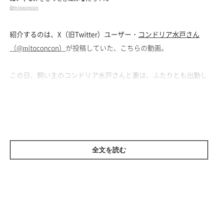
@mitoconcon
紹介するのは、X（旧Twitter）ユーザー・
コンドリア水戸さん
（@mitoconcon）
が投稿していた、こちらの動画。
この日、飼い主のコンドリア水戸さんと妻は、ふたりとも出勤し
ていたそう。「今日は猫たち何してたかなー？」と思ってペット
カメラの録画を確認したところ、
エアコンの効いた寝室のベッド
にぬいぐるみをせっせと運ぶ愛猫・なだちゃん（撮影時7才）の
姿が
映っていたのだとか。
全文を読む