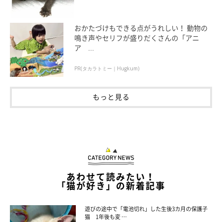
おかたづけもできる点がうれしい！ 動物の
鳴き声やセリフが盛りだくさんの「アニ
ア ...
PR(タカラトミー｜Hugkum)
もっと見る
あわせて読みたい！
「猫が好き」の新着記事
なだちゃんは「肝っ玉母さん」のような性格
のコ
遊びの途中で「電池切れ」した生後3カ月の保護子
猫 1年後も変 …