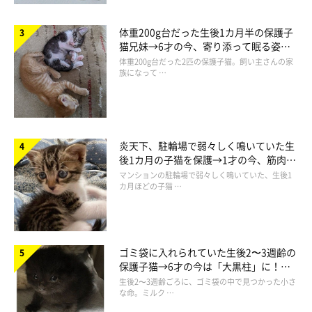
体重200g台だった生後1カ月半の保護子
猫兄妹→6才の今、寄り添って眠る姿に
ほっこり！
「昨日の晩から明け方にかけてなだちゃんがせっせとぬいぐるみ達をアルミ
体重200g台だった2匹の保護子猫。飼い主さんの家
プレートとかフローリングとかひんやりした場所に運んで回ってたのでどう
族になって …
したのかな？と思ってたら、今日めちゃくちゃ蒸し暑くなったのでまたして
も猫ちゃんは賢くて優しくて可愛すぎる究極生命体であることが証明されて
しまった」
@mitoconcon
炎天下、駐輪場で弱々しく鳴いていた生
後1カ月の子猫を保護→1才の今、筋肉質
また、愛情深さを感じるなだちゃんの行動について、こんなこと
でツンデレなコに成長
マンションの駐輪場で弱々しく鳴いていた、生後1
を思うそうです。
カ月ほどの子猫 …
コンドリア水戸さん：
「行動の理由は正確にはわかりませんが、なだちゃんは外で子猫
ゴミ袋に入れられていた生後2〜3週齢の
を生んで子育てをしていたときに保護されたコなんです。なの
保護子猫→6才の今は「大黒柱」に！
美しい黒猫に成長した姿にグッとくる
で、
ぬいぐるみを我が子のように思ってお世話していたのではな
生後2〜3週齢ごろに、ゴミ袋の中で見つかった小さ
な命。ミルク …
いか
と思っています」