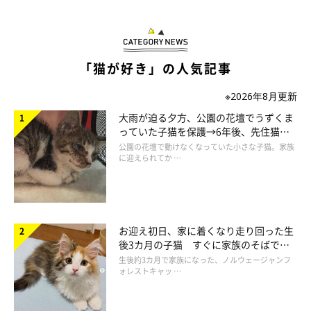
コンドリア水戸さんによると、なだちゃんの「ぬいぐるみを運
ぶ」という行動は日常的に行われているのだそう。
「猫が好き」の人気記事
そのため、録画でなだちゃんの行動を確認したときは、
「今日も
※2026年8月更新
たくさん運んで頑張ったね〜」
と思ったのだとか。
大雨が迫る夕方、公園の花壇でうずくま
っていた子猫を保護→6年後、先住猫
と“姉妹”のような関係に
公園の花壇で動けなくなっていた小さな子猫。家族
に迎えられてか …
お迎え初日、家に着くなり走り回った生
後3カ月の子猫 すぐに家族のそばで落
ち着く姿に「迎えてよかった」
生後約3カ月で家族になった、ノルウェージャンフ
ォレストキャッ …