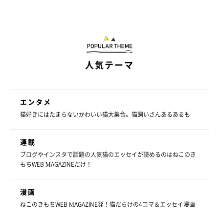
「ちゃしろ兄にペロペロされてうっとりしてたらなぜか頭まるかじりされて
ご不満顔になるなだちゃん面白すぎる」
@mitoconcon
毎日さまざまな姿を見せてくれるなだちゃんについて、コンドリ
人気テーマ
ア水戸さんはこんなふうに話しています。
コンドリア水戸さん：
エンタメ
「ほかの猫たちのお世話することも、自分が甘えることもいつも
猫好きにはたまらないかわいい猫大集合。猫飼いさんあるあるも
全力で、イキイキしているなだちゃんが毎日とても輝いていま
す」
連載
ブログやインスタで話題の人気猫のエッセイが読めるのはねこのき
もちWEB MAGAZINEだけ！
写真提供・取材協力／
コンドリア水戸さん（@mitoconcon
）／
X（旧Twitter）
漫画
取材・文／雨宮カイ
ねこのきもちWEB MAGAZINE発！猫だらけの4コマ＆エッセイ漫画
※この記事は投稿者さまに取材し、了承の上制作したものです。