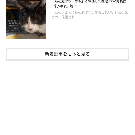
「冬を越せないかも」と保護した推定8才の野良猫
みを快適そうな場所に運んだりと、
「ちゃきちゃきとした肝っ玉
→約5年後、腕 …
母さんのような性格」
とのこと。
「このままでは冬を越せないかもしれない」と心配
され、保護され …
そんななだちゃんですが、最近は自分が甘えることにも目覚めた
様子で、コンドリア水戸さんたちに四六時中くっついて回った
り、可愛い鳴き声で話しかけたりするのだとか。
新着記事をもっと見る