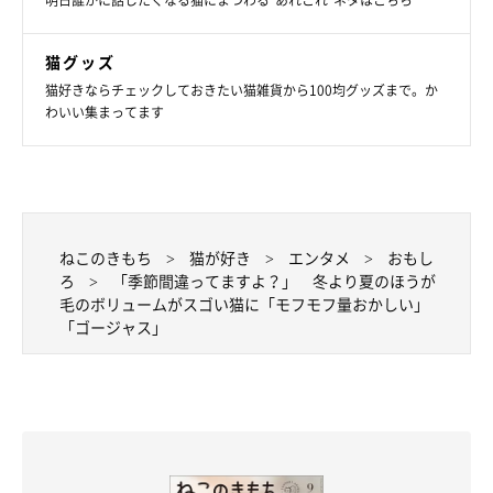
明日誰かに話したくなる猫にまつわる”あれこれ”ネタはこちら
成長！
生後2カ月半のころは、やんちゃに走り回っていたノルウェージャ
ンフォレストキャットのシルキーさん。10才になった今では、毛量
たっぷりのモフモフで優雅な“お嬢様猫”へと成長しました。
猫グッズ
猫好きならチェックしておきたい猫雑貨から100均グッズまで。か
関連記事:
わいい集まってます
おやつを見て目を輝かせる猫 飼い主の手にあ
るのが「コーム」だったときとの表情のギャッ
プがスゴい！
まんまるの大きな目でこちらを見つめているのは、Twitterユーザー
@silky0702さんの愛猫・シルキーさん（取材当時7才）。撮影当
時、飼い主さんはおやつの「ちゅ〜る」を手に持っていたといい、
そのことに気づいたシルキーさんは、もらえることを期待して目を
キラキラさせながら待っていたのだとか。可愛らしい姿でおやつ待
写真提供・取材協力／
@silky0702
さん／X（旧Twitter）
ちをしているシルキーさんですが、飼い主さんの手にあるのが「コ
ねこのきもち
猫が好き
エンタメ
おもし
取材・文／雨宮カイ
ーム」だったときは…。
ろ
「季節間違ってますよ？」 冬より夏のほうが
※この記事は投稿者さまに取材し、了承の上制作したものです。
毛のボリュームがスゴい猫に「モフモフ量おかしい」
2024年7月時点の情報であり、現在と異なる場合があります。
「ゴージャス」