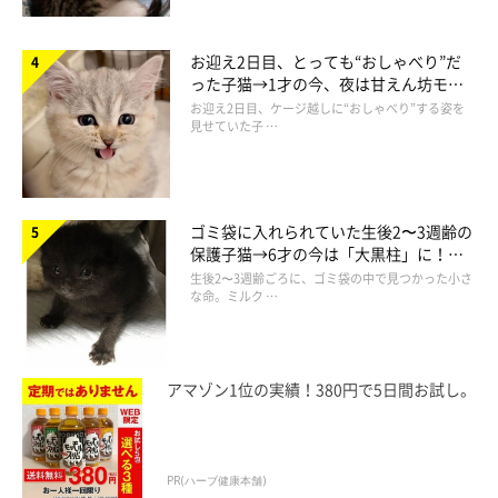
お迎え2日目、とっても“おしゃべり”だ
写真を見たXユーザーたちからは、
「モフモフ量おかしい」「湿
った子猫→1才の今、夜は甘えん坊モー
気を吸ってボリュームアップ」「ゴージャス」「ふんわりおにぎ
ドになるコに成長！
お迎え2日目、ケージ越しに“おしゃべり”する姿を
りとしっかりおにぎり！」
などのコメントが寄せられています。
見せていた子 …
ゴミ袋に入れられていた生後2〜3週齢の
保護子猫→6才の今は「大黒柱」に！
美しい黒猫に成長した姿にグッとくる
生後2〜3週齢ごろに、ゴミ袋の中で見つかった小さ
な命。ミルク …
アマゾン1位の実績！380円で5日間お試し。
PR(ハーブ健康本舗)