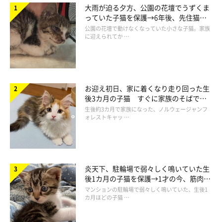
大雨が迫る夕方、公園の花壇でうずくま
っていた子猫を保護→6年後、先住猫
と“姉妹”のような関係に
公園の花壇で動けなくなっていた小さな子猫。家族
に迎えられてか …
お迎え初日、家に着くなり走り回った生
後3カ月の子猫 すぐに家族のそばで落
ち着く姿に「迎えてよかった」
生後約3カ月で家族になった、ノルウェージャンフ
ォレストキャッ …
「←7月 1月→ シルキーさん、季節間違ってますよ？」
@silky0702
飼い主さん：
炎天下、駐輪場で弱々しく鳴いていた生
後1カ月の子猫を保護→1才の今、筋肉質
「そして、ふと
『そういえば前回の冬はモフるの遅かった気がす
でツンデレなコに成長
マンションの駐輪場で弱々しく鳴いていた、生後1
るな』
と思い、写真を見比べてみたんです。すると、最近の7月
カ月ほどの子猫 …
のほうがモフモフだったので、
『季節間違えてる!?（笑）』
と思
わず笑ってしまいました」