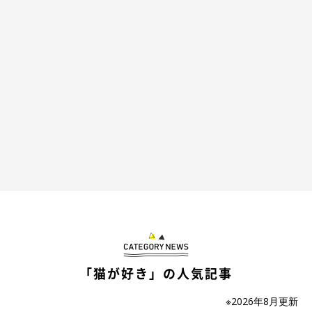
昨年の様子。夏毛（写真上）と冬毛（写真下）のシルキーさん。
@silky0702
シルキーさんの毛量のビフォーアフターについてどう思っている
のか、飼い主さんに話を聞きました。
飼い主さん：
「毎年春から換毛期が始まってフォルムがほっそりしていくので
すが、
今年は写真を撮っていても『あんまり変わらないなぁ』
と
「猫が好き」の人気記事
思っていました」
※2026年8月更新