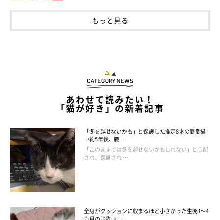
もっと見る
シルキーさんの毛の変化が楽しみ！
あわせて読みたい！
「猫が好き」の新着記事
「冬を越せないかも」と保護した推定8才の野良猫
→約5年後、腕 …
「このままでは冬を越せないかもしれない」と心配
され、保護され …
全身がクッションに収まるほど小さかった生後3～4
カ月の子猫→ …