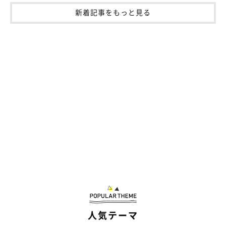
「ここ数年と比べて、今年の春は比較的涼しかったような気がす
新着記事をもっと見る
るので、換毛期が遅れたのかなぁと思っていますが、現時点でも
例年よりモフっているのでよくわかりません。ちなみに、
抜け毛
の量は例年通りめちゃくちゃ多い
です（笑）
冷房の設定も例年通りですし、体重もほとんど変わりないので原
因は一体なんなのか……（笑）」
人気テーマ