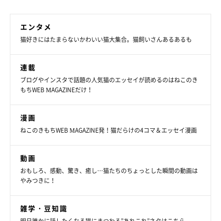
エンタメ
猫好きにはたまらないかわいい猫大集合。猫飼いさんあるあるも
連載
ブログやインスタで話題の人気猫のエッセイが読めるのはねこのき
もちWEB MAGAZINEだけ！
2024年7月21日の投稿のシルキーさん。「真夏日が続いてちょっとシュッ
漫画
としてきたかな！？」と飼い主さん。
@silky0702
ねこのきもちWEB MAGAZINE発！猫だらけの4コマ＆エッセイ漫画
シルキーさんの毛量が、これからどう変化していくのか……今後
動画
も気になりますね！
おもしろ、感動、驚き、癒し…猫たちのちょっとした瞬間の動画は
やみつきに！
関連記事:
雑学・豆知識
やんちゃに走り回っていた生後2カ月半の子猫
→10才の今は、モフモフで優雅な“お嬢様猫”に