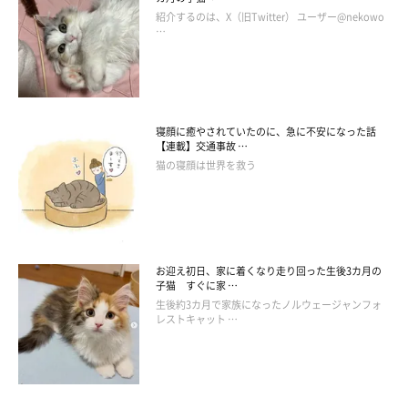
紹介するのは、X（旧Twitter） ユーザー@nekowo
…
2024年7月19日頃のシルキーさん。まだまだモフっている？
@silky0702
寝顔に癒やされていたのに、急に不安になった話
【連載】交通事故 …
「毎年夏はほっそりしていて、冬はモフっている」
というシルキ
猫の寝顔は世界を救う
ーさんですが、今年は違った様子を見せていました。取材時も
「例年と比べるとまだモフっている」
とのことですが、少しずつ
毛の量が減ってきているような気もするのだとか。
お迎え初日、家に着くなり走り回った生後3カ月の
飼い主さんは例年と違う点などをいろいろと考えてみたそうです
子猫 すぐに家 …
が、いまだに夏でもモフモフな理由がわからないと話していま
生後約3カ月で家族になったノルウェージャンフォ
レストキャット …
す。
飼い主さん：