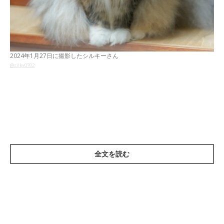
2024年1月27日に撮影したシルキーさん
@silky0702
紹介するのは、X（旧Twitter）ユーザー
@silky0702
さんが
「シル
キーさん、季節間違ってますよ？」
と投稿していた、愛猫・シル
キーさん（取材時9才／ノルウェージャンフォレストキャット／
メス）の2枚の写真。
全文を読む
まずこちらは、2024年1月に撮影したシルキーさんです。冬の時
期ということもあり、毛をモフモフさせているところが可愛らし
いですね！
そんなシルキーさんですが、半年後に驚きの姿を見せていたよう