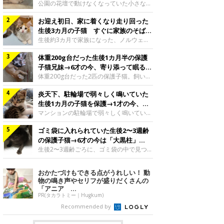
と“姉妹”のような関係に
公園の花壇で動けなくなっていた小さな子
猫。家族に迎えられてから6年、先住猫と
お迎え初日、家に着くなり走り回った
の間には深い絆が育まれていました。保護
当時のティダちゃん。
生後3カ月の子猫 すぐに家族のそばで
@muumuu62197189紹介するのは、
落ち着く姿に「迎えてよかった」
生後約3カ月で家族になった、ノルウェー
X（旧Twitter）ユーザー
ジャンフォレストキャットの子猫。お迎え
@muumuu62197189さんの愛猫・ティダ
体重200g台だった生後1カ月半の保護
翌日には、すでに家でくつろぐ様子を見せ
ちゃん（取材時6才）の成長記録です。こ
ていました。お迎え翌日、ベッドでうとう
子猫兄妹→6才の今、寄り添って眠る姿
ちらは、生後3カ月ごろのティダちゃん。
とするむうちゃんお迎え翌日のむうちゃ
にほっこり！
体重200g台だった2匹の保護子猫。飼い主
飼い主さんが出会ったのは、夜から大雨に
ん。@umimugi0304紹介するのは、
さんの家族になってから6年、ともに成長
なると予報されていた日の夕方でした。花
Instagramユーザー@umimugi0304さんの
炎天下、駐輪場で弱々しく鳴いていた
するなかで、2匹の関係にも少しずつ変化
壇で動けずにいた子猫保護したばかりのテ
愛猫・むうちゃん（撮影時、生後約3カ月
が見られました。家族になったばかりの小
生後1カ月の子猫を保護→1才の今、筋
ィダちゃん。@muumuu62197189飼い主
／ノルウェージャンフォレストキャッ
さな兄妹猫（写真上から）妹猫・てんちゃ
肉質でツンデレなコに成長
マンションの駐輪場で弱々しく鳴いてい
さんは、公園の
ト）。こちらは、お迎え翌日に撮影された
ん、兄猫・ラムくん。@ten_ramu紹介す
た、生後1カ月ほどの子猫。家族に迎えら
一枚。ゴハンをお腹いっぱい食べたむうち
るのは、X（旧Twitter）ユーザー
ゴミ袋に入れられていた生後2〜3週齢
れてから1年、体も行動も大きく成長しま
ゃんは眠くなり、飼い主さん夫婦のベッド
@ten_ramuさんの愛猫・ラムくんとてん
した。炎天下の駐輪場で鳴いていた小さな
の保護子猫→6才の今は「大黒柱」
でうとうとし始めたのだとか。飼い主さ
ちゃん（ともに取材時6才）の成長記録で
子猫保護当時のモモちゃん。@Kingponzu
に！ 美しい黒猫に成長した姿にグッ
生後2〜3週齢ごろに、ゴミ袋の中で見つか
す。この写真は、お迎えして間もない生後
紹介するのは、X（旧Twitter）ユーザー
った小さな命。ミルクから育てられたその
とくる
1カ月半ごろの2匹。当時、ラムくんは260
@Kingponzuさんの愛猫・モモちゃん（取
子猫は今、家族に欠かせない存在へと成長
おかたづけもできる点がうれしい！ 動
グラム、てんちゃんは209グラムと、どち
材時1才）の成長記録です。こちらは、モ
しました。ゴミ袋の中で見つかった、ミニ
物の鳴き声やセリフが盛りだくさんの
らもとても小さな体でした。2匹
モちゃんが生後1カ月ごろに撮影された一
モグラのような子猫よちよち歩きをしてい
「アニア ...
枚。飼い主さんの自宅マンションの駐輪場
たころの、生後2〜3週齢ごろのドンちゃ
PR(タカラトミー｜Hugkum)
で鳴いていたところを保護された当時の姿
ん。@doddou_1今回紹介するのは、
Recommended by
です。子猫時代のモモちゃん。
X（旧Twitter）ユーザー@doddou_1さん
@Kingponzuその日は気温が35℃を
の愛猫・ドンちゃん（取材時、推定6才／