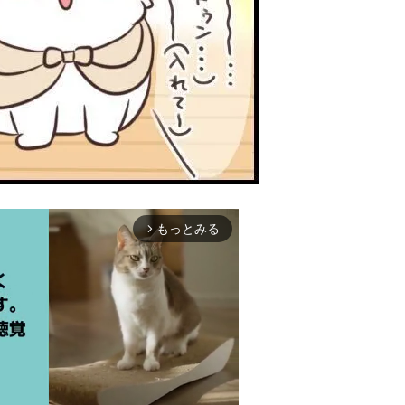
もっとみる
arrow_forward_ios