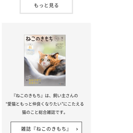
本名：ドミトリー・ドンスコイ）。ドンち
もっと見る
ゃんは、保護猫でした。ドンちゃんが見つ
かったのは、飼い主さんの姉の勤め先の敷
地内でした。ゴミ袋に入れられている
『ねこのきもち』は、飼い主さんの
“愛猫ともっと仲良くなりたい”にこたえる
猫のこと総合雑誌です。
雑誌『ねこのきもち』