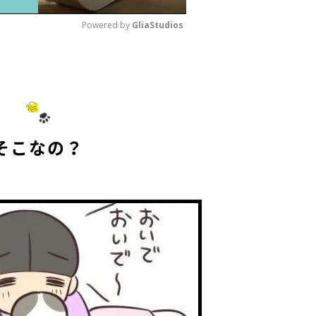
Powered by 
GliaStudios
M
u
t
e
そこなの？