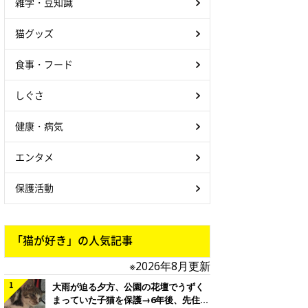
雑学・豆知識
猫グッズ
食事・フード
しぐさ
健康・病気
エンタメ
保護活動
「猫が好き」の人気記事
※2026年8月更新
大雨が迫る夕方、公園の花壇でうずく
まっていた子猫を保護→6年後、先住猫