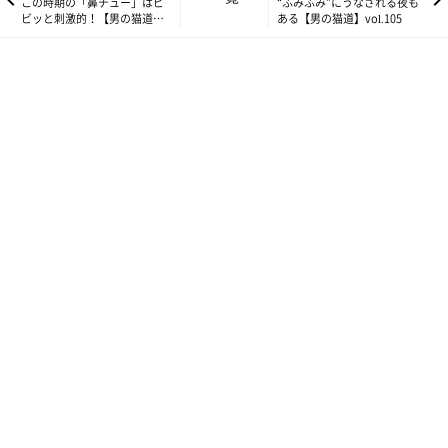
この時期の「鼻チュー」はビ
“ふみふみ”にうなされる夜も
ビッと刺激的！【男の猫道】
ある【男の猫道】vol.105
vol.103