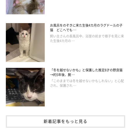
お風呂をのぞきに来た生後4カ月のラグドールの子
猫 どこへでも …
飼い主さんの長風呂中、浴室の前まで様子を見に来
た生後4カ月の …
「冬を越せないかも」と保護した推定8才の野良猫
→約5年後、腕 …
「このままでは冬を越せないかもしれない」と心配
され、保護され …
新着記事をもっと見る