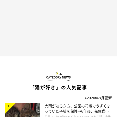
作者プロフィール
二階堂ちはる
東京を拠点に活動する、フリーランスのイラストレーター。
シュールでポップなテイストを得意とする。
ビジネス書からファッション誌の挿絵、メジャーバンドのジャケ
ット・PVイラスト、ウェブ広告のイラスト等、媒体を問わず幅
広く手がける。
「猫が好き」の人気記事
※2026年8月更新
CHIHARU NIKAIDO WEB
大雨が迫る夕方、公園の花壇でうずくま
っていた子猫を保護→6年後、先住猫
と“姉妹”のような関係に
公園の花壇で動けなくなっていた小さな子猫。家族