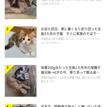
に迎えられてか …
お迎え初日、家に着くなり走り回った生
後3カ月の子猫 すぐに家族のそばで落
ち着く姿に「迎えてよかった」
生後約3カ月で家族になった、ノルウェージャンフ
ォレストキャッ …
体重200g台だった生後1カ月半の保護子
猫兄妹→6才の今、寄り添って眠る姿に
ほっこり！
体重200g台だった2匹の保護子猫。飼い主さんの家
族になって …
炎天下、駐輪場で弱々しく鳴いていた生