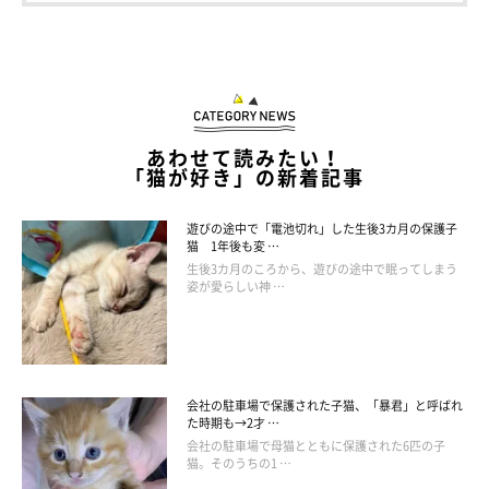
あわせて読みたい！
「猫が好き」の新着記事
遊びの途中で「電池切れ」した生後3カ月の保護子
猫 1年後も変 …
生後3カ月のころから、遊びの途中で眠ってしまう
姿が愛らしい神 …
会社の駐車場で保護された子猫、「暴君」と呼ばれ
た時期も→2才 …
会社の駐車場で母猫とともに保護された6匹の子
猫。そのうちの1 …