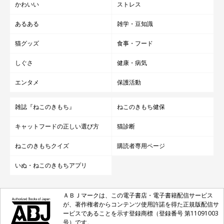
かわいい
ストレス
あるある
雑学・豆知識
猫グッズ
食事・フード
しぐさ
健康・病気
エンタメ
保護活動
雑誌『ねこのきもち』
ねこのきもち健保
キャットフードの正しい選び方
猫診断
ねこのきもちクイズ
購読者専用ページ
いぬ・ねこのきもちアプリ
ＡＢＪマークは、この電子書店・電子書籍配信サービス
が、著作権者からコンテンツ使用許諾を得た正規版配信サ
ービスであることを示す登録商標（登録番号 第11091003
号）です。