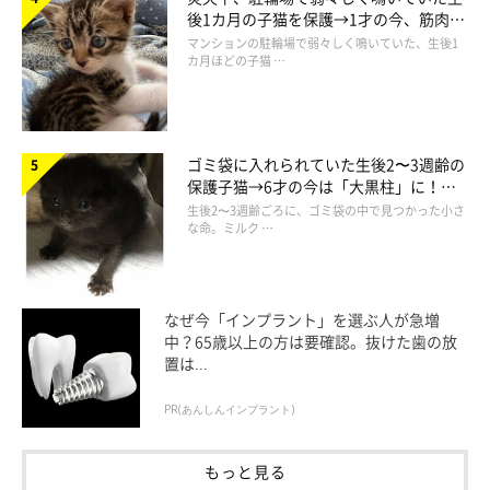
後1カ月の子猫を保護→1才の今、筋肉質
でツンデレなコに成長
マンションの駐輪場で弱々しく鳴いていた、生後1
カ月ほどの子猫 …
ゴミ袋に入れられていた生後2〜3週齢の
保護子猫→6才の今は「大黒柱」に！
美しい黒猫に成長した姿にグッとくる
生後2〜3週齢ごろに、ゴミ袋の中で見つかった小さ
な命。ミルク …
なぜ今「インプラント」を選ぶ人が急増
中？65歳以上の方は要確認。抜けた歯の放
置は...
PR(あんしんインプラント)
もっと見る