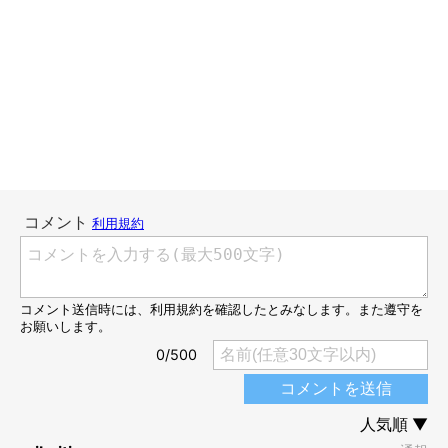
猫自身が関わっていないところで人間だけで盛り上がっている
と、猫は一生懸命参加してこようとします。
（これは猫と暮らすまでこういう行動をするとは思いもしません
でした）
たとえばテレビを観てワイワイ騒いでいるとき。大声で「構って
アピール」してきます。
そんな可愛い姿を無視することはできないので、一番大事な瞬間
を見逃したテレビ番組回数は数え切れません。