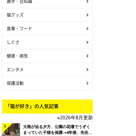
雑学・豆知識
猫グッズ
食事・フード
しぐさ
健康・病気
エンタメ
保護活動
「猫が好き」の人気記事
※2026年8月更新
大雨が迫る夕方、公園の花壇でうずく
まっていた子猫を保護→6年後、先住猫