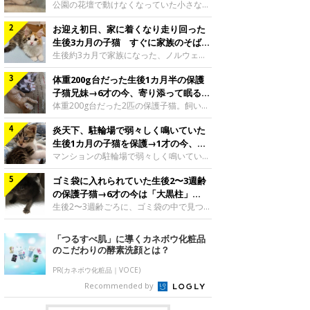
と“姉妹”のような関係に
公園の花壇で動けなくなっていた小さな子
猫。家族に迎えられてから6年、先住猫と
お迎え初日、家に着くなり走り回った
の間には深い絆が育まれていました。保護
当時のティダちゃん。
生後3カ月の子猫 すぐに家族のそばで
@muumuu62197189紹介するのは、
落ち着く姿に「迎えてよかった」
生後約3カ月で家族になった、ノルウェー
X（旧Twitter）ユーザー
ジャンフォレストキャットの子猫。お迎え
@muumuu62197189さんの愛猫・ティダ
体重200g台だった生後1カ月半の保護
翌日には、すでに家でくつろぐ様子を見せ
ちゃん（取材時6才）の成長記録です。こ
ていました。お迎え翌日、ベッドでうとう
子猫兄妹→6才の今、寄り添って眠る姿
ちらは、生後3カ月ごろのティダちゃん。
とするむうちゃんお迎え翌日のむうちゃ
にほっこり！
体重200g台だった2匹の保護子猫。飼い主
飼い主さんが出会ったのは、夜から大雨に
ん。@umimugi0304紹介するのは、
さんの家族になってから6年、ともに成長
なると予報されていた日の夕方でした。花
Instagramユーザー@umimugi0304さんの
炎天下、駐輪場で弱々しく鳴いていた
するなかで、2匹の関係にも少しずつ変化
壇で動けずにいた子猫保護したばかりのテ
愛猫・むうちゃん（撮影時、生後約3カ月
が見られました。家族になったばかりの小
生後1カ月の子猫を保護→1才の今、筋
ィダちゃん。@muumuu62197189飼い主
／ノルウェージャンフォレストキャッ
さな兄妹猫（写真上から）妹猫・てんちゃ
肉質でツンデレなコに成長
マンションの駐輪場で弱々しく鳴いてい
さんは、公園の
ト）。こちらは、お迎え翌日に撮影された
ん、兄猫・ラムくん。@ten_ramu紹介す
た、生後1カ月ほどの子猫。家族に迎えら
一枚。ゴハンをお腹いっぱい食べたむうち
るのは、X（旧Twitter）ユーザー
ゴミ袋に入れられていた生後2〜3週齢
れてから1年、体も行動も大きく成長しま
ゃんは眠くなり、飼い主さん夫婦のベッド
@ten_ramuさんの愛猫・ラムくんとてん
した。炎天下の駐輪場で鳴いていた小さな
の保護子猫→6才の今は「大黒柱」
でうとうとし始めたのだとか。飼い主さ
ちゃん（ともに取材時6才）の成長記録で
子猫保護当時のモモちゃん。@Kingponzu
に！ 美しい黒猫に成長した姿にグッ
生後2〜3週齢ごろに、ゴミ袋の中で見つか
す。この写真は、お迎えして間もない生後
紹介するのは、X（旧Twitter）ユーザー
った小さな命。ミルクから育てられたその
とくる
1カ月半ごろの2匹。当時、ラムくんは260
@Kingponzuさんの愛猫・モモちゃん（取
子猫は今、家族に欠かせない存在へと成長
「つるすべ肌」に導くカネボウ化粧品
グラム、てんちゃんは209グラムと、どち
材時1才）の成長記録です。こちらは、モ
しました。ゴミ袋の中で見つかった、ミニ
のこだわりの酵素洗顔とは？
らもとても小さな体でした。2匹
モちゃんが生後1カ月ごろに撮影された一
モグラのような子猫よちよち歩きをしてい
枚。飼い主さんの自宅マンションの駐輪場
たころの、生後2〜3週齢ごろのドンちゃ
PR(カネボウ化粧品｜VOCE)
で鳴いていたところを保護された当時の姿
ん。@doddou_1今回紹介するのは、
Recommended by
です。子猫時代のモモちゃん。
X（旧Twitter）ユーザー@doddou_1さん
@Kingponzuその日は気温が35℃を
の愛猫・ドンちゃん（取材時、推定6才／