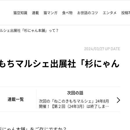
猫豆知識
連載
猫マンガ
食べ物
お世話のコツ
エンタメ
投稿
マルシェ出展社「杉にゃん本舗」って？
2024/03/27
UP DATE
きもちマルシェ出展社「杉にゃん
次回の話
連載一覧
次回の「ねこのきもちマルシェ」24年8月
開催！【第２回（24年3月）は終了しまし
た】
杉にゃん本舗」をご存じですか？