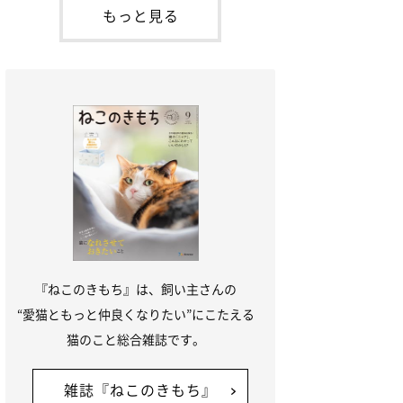
本名：ドミトリー・ドンスコイ）。ドンち
もっと見る
ゃんは、保護猫でした。ドンちゃんが見つ
かったのは、飼い主さんの姉の勤め先の敷
地内でした。ゴミ袋に入れられている
『ねこのきもち』は、飼い主さんの
“愛猫ともっと仲良くなりたい”にこたえる
猫のこと総合雑誌です。
雑誌『ねこのきもち』