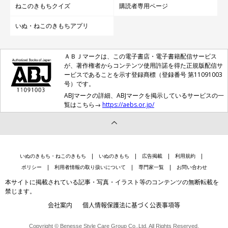
ねこのきもちクイズ
購読者専用ページ
いぬ・ねこのきもちアプリ
ＡＢＪマークは、この電子書店・電子書籍配信サービス
が、著作権者からコンテンツ使用許諾を得た正規版配信サ
ービスであることを示す登録商標（登録番号 第11091003
号）です。
ABJマークの詳細、ABJマークを掲示しているサービスの一
覧はこちら→
https://aebs.or.jp/
いぬのきもち・ねこのきもち
いぬのきもち
広告掲載
利用規約
ポリシー
利用者情報の取り扱いについて
専門家一覧
お問い合わせ
本サイトに掲載されている記事・写真・イラスト等のコンテンツの無断転載を
禁じます。
会社案内
個人情報保護法に基づく公表事項等
Copyright © Benesse Style Care Group Co.,Ltd. All Rights Reserved.