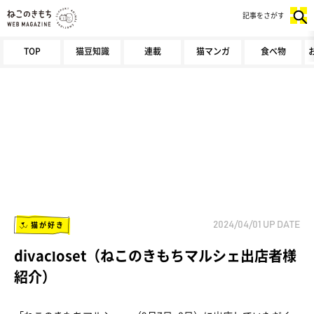
記事をさがす
TOP
猫豆知識
連載
猫マンガ
食べ物
猫が好き
2024/04/01
UP DATE
divacloset（ねこのきもちマルシェ出店者様
紹介）