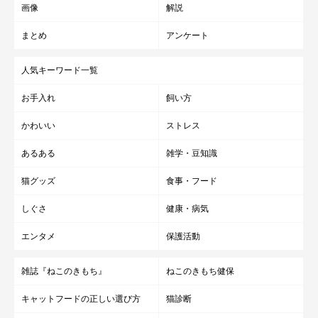
画像
解説
まとめ
アンケート
人気キーワード一覧
お手入れ
飼い方
かわいい
ストレス
あるある
雑学・豆知識
猫グッズ
食事・フード
しぐさ
健康・病気
エンタメ
保護活動
雑誌『ねこのきもち』
ねこのきもち健保
キャットフードの正しい選び方
猫診断