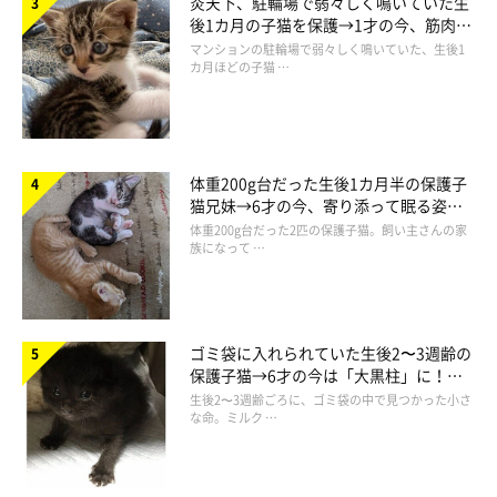
炎天下、駐輪場で弱々しく鳴いていた生
後1カ月の子猫を保護→1才の今、筋肉質
でツンデレなコに成長
マンションの駐輪場で弱々しく鳴いていた、生後1
カ月ほどの子猫 …
体重200g台だった生後1カ月半の保護子
猫兄妹→6才の今、寄り添って眠る姿に
ほっこり！
体重200g台だった2匹の保護子猫。飼い主さんの家
族になって …
ゴミ袋に入れられていた生後2〜3週齢の
保護子猫→6才の今は「大黒柱」に！
美しい黒猫に成長した姿にグッとくる
生後2〜3週齢ごろに、ゴミ袋の中で見つかった小さ
な命。ミルク …