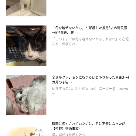
「冬を越せないかも」と保護した推定8才の野良猫
→約5年後、腕 …
「このままでは冬を越せないかもしれない」と心配
され、保護され …
全身がクッションに収まるほど小さかった生後3～4
カ月の子猫→ …
紹介するのは、X（旧Twitter） ユーザー@nekowo
…
寝顔に癒やされていたのに、急に不安になった話
【連載】交通事故 …
猫の寝顔は世界を救う