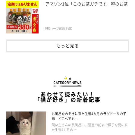
アマゾン1位「このお茶ガチです」噂のお茶
PR(ハーブ健康本舗)
もっと見る
あわせて読みたい！
「猫が好き」の新着記事
お風呂をのぞきに来た生後4カ月のラグドールの子
猫 どこへでも …
飼い主さんの長風呂中、浴室の前まで様子を見に来
た生後4カ月の …