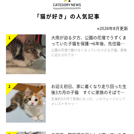
ホームページ
「猫が好き」の人気記事
https://www.rakuten.co.jp/diva-closet/
※2026年8月更新
大雨が迫る夕方、公園の花壇でうずくま
っていた子猫を保護→6年後、先住猫
と“姉妹”のような関係に
公園の花壇で動けなくなっていた小さな子猫。家族
に迎えられてか …
お迎え初日、家に着くなり走り回った生
後3カ月の子猫 すぐに家族のそばで落
ち着く姿に「迎えてよかった」
生後約3カ月で家族になった、ノルウェージャンフ
ォレストキャッ …