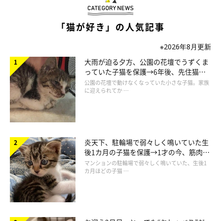
「猫が好き」の人気記事
※2026年8月更新
大雨が迫る夕方、公園の花壇でうずくま
instagramアカウント
っていた子猫を保護→6年後、先住猫
と“姉妹”のような関係に
公園の花壇で動けなくなっていた小さな子猫。家族
に迎えられてか …
https://www.instagram.com/azuki_nekonote/
X（旧Twitter）アカウント
炎天下、駐輪場で弱々しく鳴いていた生
後1カ月の子猫を保護→1才の今、筋肉質
でツンデレなコに成長
マンションの駐輪場で弱々しく鳴いていた、生後1
https://x.com/azuki_nekonote
カ月ほどの子猫 …