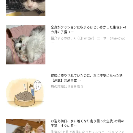
全身がクッションに収まるほど小さかった生後3～4
カ月の子猫→ …
紹介するのは、X（旧Twitter） ユーザー@nekowo
…
寝顔に癒やされていたのに、急に不安になった話
【連載】交通事故 …
猫の寝顔は世界を救う
お迎え初日、家に着くなり走り回った生後3カ月の
子猫 すぐに家 …
生後約3カ月で家族になったノルウェージャンフォ