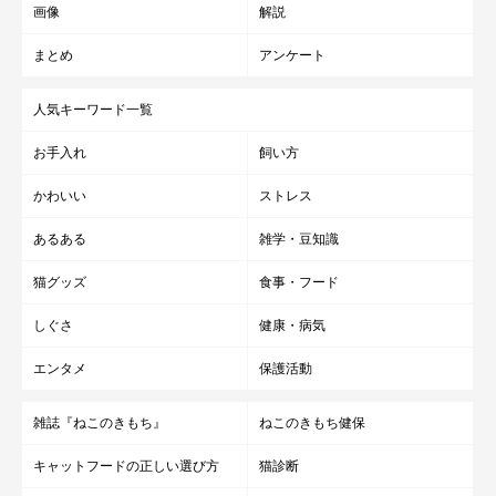
画像
解説
まとめ
アンケート
人気キーワード一覧
お手入れ
飼い方
かわいい
ストレス
あるある
雑学・豆知識
猫グッズ
食事・フード
しぐさ
健康・病気
エンタメ
保護活動
雑誌『ねこのきもち』
ねこのきもち健保
キャットフードの正しい選び方
猫診断