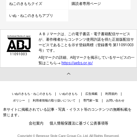
ねこのきもちクイズ
購読者専用ページ
いぬ・ねこのきもちアプリ
ＡＢＪマークは、この電子書店・電子書籍配信サービス
が、著作権者からコンテンツ使用許諾を得た正規版配信サ
ービスであることを示す登録商標（登録番号 第11091003
号）です。
ABJマークの詳細、ABJマークを掲示しているサービスの一
覧はこちら→
https://aebs.or.jp/
いぬのきもち・ねこのきもち
いぬのきもち
広告掲載
利用規約
ポリシー
利用者情報の取り扱いについて
専門家一覧
お問い合わせ
本サイトに掲載されている記事・写真・イラスト等のコンテンツの無断転載を
禁じます。
会社案内
個人情報保護法に基づく公表事項等
Copyright © Benesse Style Care Group Co.,Ltd. All Rights Reserved.