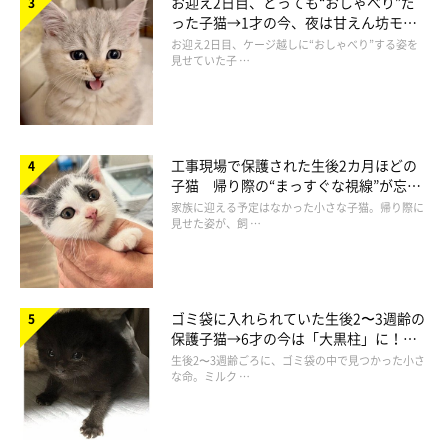
お迎え2日目、とっても“おしゃべり”だ
った子猫→1才の今、夜は甘えん坊モー
ドになるコに成長！
お迎え2日目、ケージ越しに“おしゃべり”する姿を
見せていた子 …
工事現場で保護された生後2カ月ほどの
子猫 帰り際の“まっすぐな視線”が忘れ
られず、家族の一員に
家族に迎える予定はなかった小さな子猫。帰り際に
見せた姿が、飼 …
ゴミ袋に入れられていた生後2〜3週齢の
保護子猫→6才の今は「大黒柱」に！
美しい黒猫に成長した姿にグッとくる
生後2〜3週齢ごろに、ゴミ袋の中で見つかった小さ
な命。ミルク …