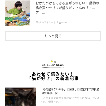
おかたづけもできる点がうれしい！ 動物の
鳴き声やセリフが盛りだくさんの「アニ
ア ...
PR(タカラトミー｜Hugkum)
もっと見る
あわせて読みたい！
「猫が好き」の新着記事
「冬を越せないかも」と保護した推定8才の野良猫
→約5年後、腕 …
「このままでは冬を越せないかもしれない」と心配
され、保護され …