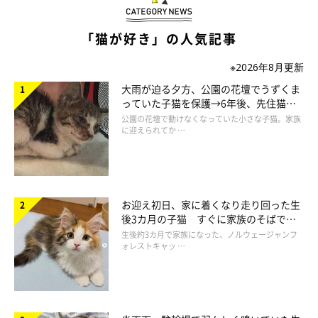
「猫が好き」の人気記事
※2026年8月更新
大雨が迫る夕方、公園の花壇でうずくま
っていた子猫を保護→6年後、先住猫
と“姉妹”のような関係に
公園の花壇で動けなくなっていた小さな子猫。家族
に迎えられてか …
お迎え初日、家に着くなり走り回った生
後3カ月の子猫 すぐに家族のそばで落
ち着く姿に「迎えてよかった」
生後約3カ月で家族になった、ノルウェージャンフ
ォレストキャッ …