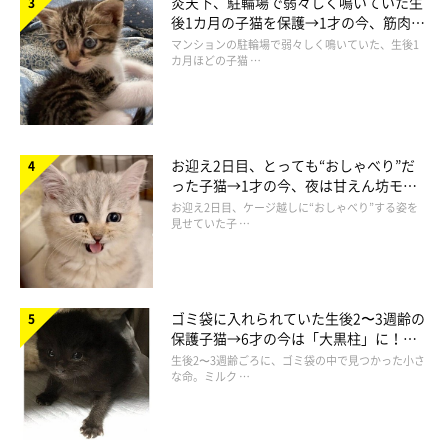
炎天下、駐輪場で弱々しく鳴いていた生
後1カ月の子猫を保護→1才の今、筋肉質
でツンデレなコに成長
マンションの駐輪場で弱々しく鳴いていた、生後1
カ月ほどの子猫 …
お迎え2日目、とっても“おしゃべり”だ
った子猫→1才の今、夜は甘えん坊モー
ドになるコに成長！
お迎え2日目、ケージ越しに“おしゃべり”する姿を
見せていた子 …
instagramアカウント
ゴミ袋に入れられていた生後2〜3週齢の
保護子猫→6才の今は「大黒柱」に！
美しい黒猫に成長した姿にグッとくる
生後2〜3週齢ごろに、ゴミ袋の中で見つかった小さ
https://www.instagram.com/gokuragu/
な命。ミルク …
ホームページ