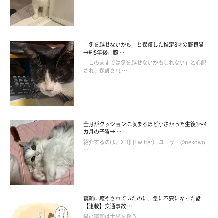
「冬を越せないかも」と保護した推定8才の野良猫
→約5年後、腕 …
「このままでは冬を越せないかもしれない」と心配
され、保護され …
全身がクッションに収まるほど小さかった生後3～4
カ月の子猫→ …
紹介するのは、X（旧Twitter） ユーザー@nekowo
…
寝顔に癒やされていたのに、急に不安になった話
【連載】交通事故 …
猫の寝顔は世界を救う