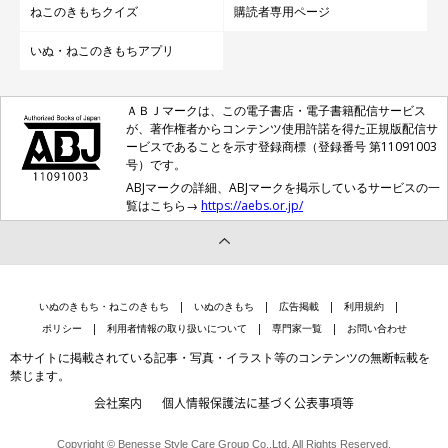
ねこのきもちクイズ
購読者専用ページ
いぬ・ねこのきもちアプリ
ＡＢＪマークは、この電子書店・電子書籍配信サービス
が、著作権者からコンテンツ使用許諾を得た正規版配信サ
ービスであることを示す登録商標（登録番号 第11091003
号）です。
ABJマークの詳細、ABJマークを掲示しているサービスの一
覧はこちら→
https://aebs.or.jp/
いぬのきもち・ねこのきもち
いぬのきもち
広告掲載
利用規約
ポリシー
利用者情報の取り扱いについて
専門家一覧
お問い合わせ
本サイトに掲載されている記事・写真・イラスト等のコンテンツの無断転載を
禁じます。
会社案内
個人情報保護法に基づく公表事項等
Copyright © Benesse Style Care Group Co.,Ltd. All Rights Reserved.