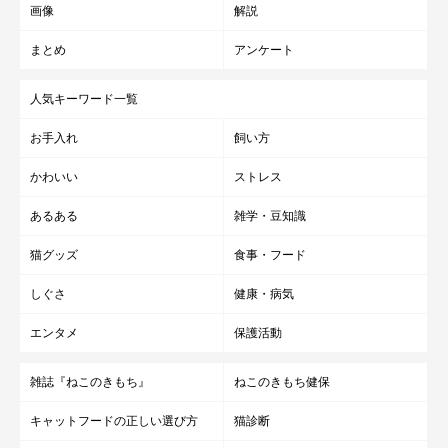
画像
解説
まとめ
アンケート
人気キーワード一覧
お手入れ
飼い方
かわいい
ストレス
あるある
雑学・豆知識
猫グッズ
食事・フード
しぐさ
健康・病気
エンタメ
保護活動
雑誌『ねこのきもち』
ねこのきもち健保
キャットフードの正しい選び方
猫診断