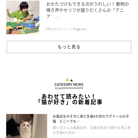
おかたづけもできる点がうれしい！ 動物の
鳴き声やセリフが盛りだくさんの「アニ
ア ...
https://gokuragu.theshop.jp/
PR(タカラトミー｜Hugkum)
X（旧Twitter）アカウント
もっと見る
https://twitter.com/gokuragu
あわせて読みたい！
「猫が好き」の新着記事
お風呂をのぞきに来た生後4カ月のラグドールの子
猫 どこへでも …
飼い主さんの長風呂中、浴室の前まで様子を見に来
た生後4カ月の …