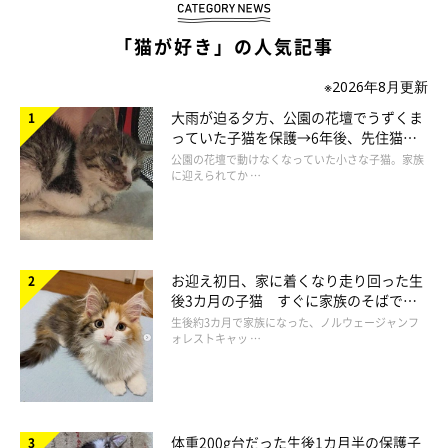
『ねこのきもち』で大人気の連載「男の猫道」がねこのきもち
「猫が好き」の人気記事
webでスタート！
愛猫家の男性と猫が繰り広げる4コマの世界に、あなたもやみつ
※2026年8月更新
きになること間違いなし！
大雨が迫る夕方、公園の花壇でうずくま
次回もお楽しみに～。
っていた子猫を保護→6年後、先住猫
と“姉妹”のような関係に
公園の花壇で動けなくなっていた小さな子猫。家族
に迎えられてか …
お迎え初日、家に着くなり走り回った生
後3カ月の子猫 すぐに家族のそばで落
ち着く姿に「迎えてよかった」
生後約3カ月で家族になった、ノルウェージャンフ
ォレストキャッ …
体重200g台だった生後1カ月半の保護子