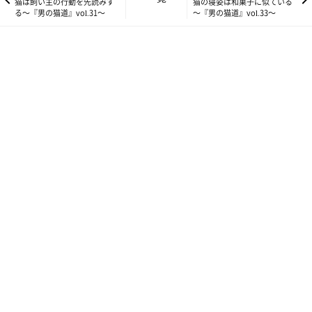
猫は飼い主の行動を先読みす
猫の寝姿は和菓子に似ている
る～『男の猫道』vol.31～
～『男の猫道』vol.33～