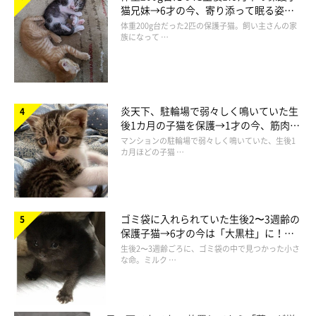
猫兄妹→6才の今、寄り添って眠る姿に
ほっこり！
体重200g台だった2匹の保護子猫。飼い主さんの家
族になって …
炎天下、駐輪場で弱々しく鳴いていた生
後1カ月の子猫を保護→1才の今、筋肉質
でツンデレなコに成長
マンションの駐輪場で弱々しく鳴いていた、生後1
カ月ほどの子猫 …
ゴミ袋に入れられていた生後2〜3週齢の
保護子猫→6才の今は「大黒柱」に！
美しい黒猫に成長した姿にグッとくる
生後2〜3週齢ごろに、ゴミ袋の中で見つかった小さ
な命。ミルク …