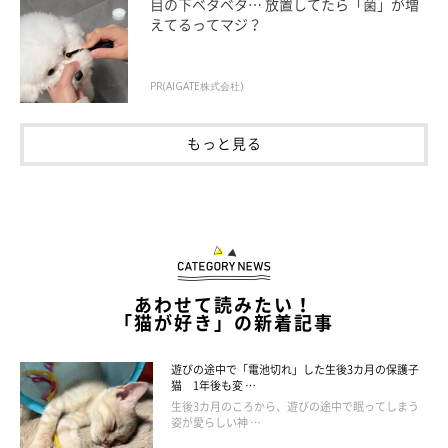
目の下ベタベタ… 放置してたら「菌」が増
えてるってマジ？
PR(AIGATE株式会社)
もっと見る
あわせて読みたい！
「猫が好き」の新着記事
遊びの途中で「電池切れ」した生後3カ月の保護子
猫 1年後も変 …
生後3カ月のころから、遊びの途中で眠ってしまう
姿が愛らしい神 …