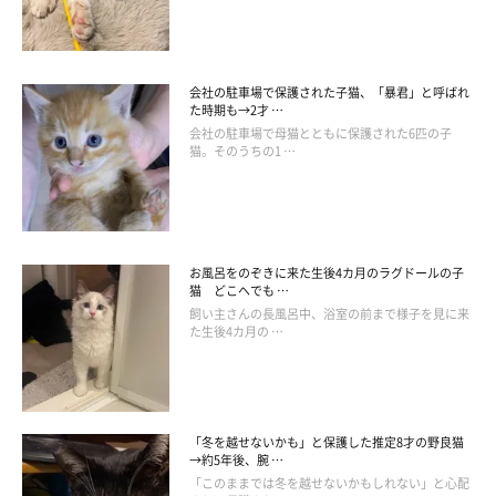
会社の駐車場で保護された子猫、「暴君」と呼ばれ
た時期も→2才 …
会社の駐車場で母猫とともに保護された6匹の子
猫。そのうちの1 …
お風呂をのぞきに来た生後4カ月のラグドールの子
猫 どこへでも …
飼い主さんの長風呂中、浴室の前まで様子を見に来
た生後4カ月の …
「冬を越せないかも」と保護した推定8才の野良猫
→約5年後、腕 …
「このままでは冬を越せないかもしれない」と心配