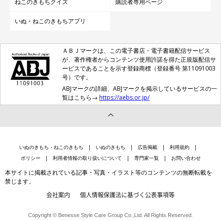
ねこのきもちクイズ
購読者専用ページ
いぬ・ねこのきもちアプリ
ＡＢＪマークは、この電子書店・電子書籍配信サービス
が、著作権者からコンテンツ使用許諾を得た正規版配信サ
ービスであることを示す登録商標（登録番号 第11091003
号）です。
ABJマークの詳細、ABJマークを掲示しているサービスの一
覧はこちら→
https://aebs.or.jp/
いぬのきもち・ねこのきもち
いぬのきもち
広告掲載
利用規約
ポリシー
利用者情報の取り扱いについて
専門家一覧
お問い合わせ
本サイトに掲載されている記事・写真・イラスト等のコンテンツの無断転載を
禁じます。
会社案内
個人情報保護法に基づく公表事項等
Copyright © Benesse Style Care Group Co.,Ltd. All Rights Reserved.