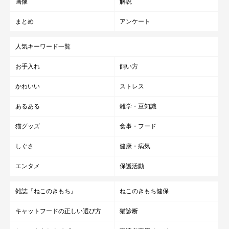
画像
解説
まとめ
アンケート
人気キーワード一覧
お手入れ
飼い方
かわいい
ストレス
あるある
雑学・豆知識
猫グッズ
食事・フード
しぐさ
健康・病気
エンタメ
保護活動
雑誌『ねこのきもち』
ねこのきもち健保
キャットフードの正しい選び方
猫診断