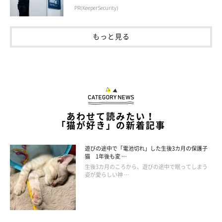
PR(KeeperSecurity)
もっと見る
あわせて読みたい！
「猫が好き」の新着記事
遊びの途中で「電池切れ」した生後3カ月の保護子
猫 1年後も変 …
生後3カ月のころから、遊びの途中で眠ってしまう
姿が愛らしい神 …