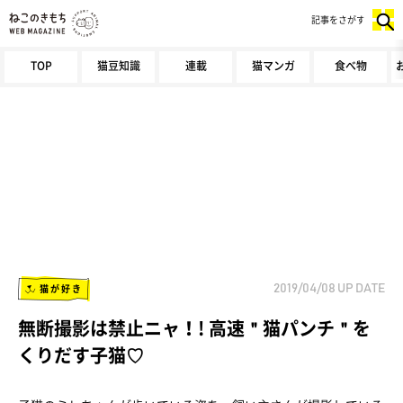
記事をさがす
TOP
猫豆知識
連載
猫マンガ
食べ物
猫が好き
2019/04/08
UP DATE
無断撮影は禁止ニャ！! 高速＂猫パンチ＂を
くりだす子猫♡