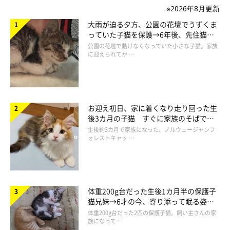
※2026年8月更新
大雨が迫る夕方、公園の花壇でうずくま
っていた子猫を保護→6年後、先住猫
と“姉妹”のような関係に
公園の花壇で動けなくなっていた小さな子猫。家族
に迎えられてか …
お迎え初日、家に着くなり走り回った生
後3カ月の子猫 すぐに家族のそばで落
ち着く姿に「迎えてよかった」
生後約3カ月で家族になった、ノルウェージャンフ
ォレストキャッ …
体重200g台だった生後1カ月半の保護子
猫兄妹→6才の今、寄り添って眠る姿に
ほっこり！
体重200g台だった2匹の保護子猫。飼い主さんの家
族になって …