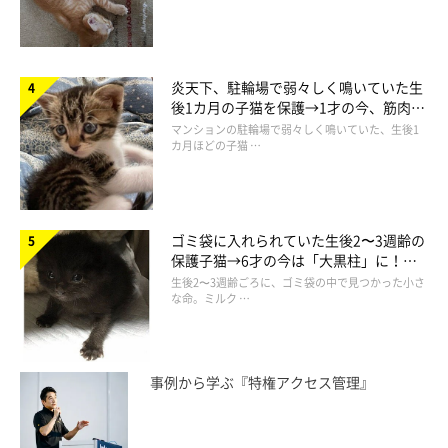
炎天下、駐輪場で弱々しく鳴いていた生
後1カ月の子猫を保護→1才の今、筋肉質
でツンデレなコに成長
マンションの駐輪場で弱々しく鳴いていた、生後1
カ月ほどの子猫 …
ゴミ袋に入れられていた生後2〜3週齢の
保護子猫→6才の今は「大黒柱」に！
美しい黒猫に成長した姿にグッとくる
生後2〜3週齢ごろに、ゴミ袋の中で見つかった小さ
な命。ミルク …
事例から学ぶ『特権アクセス管理』