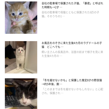
会社の駐車場で保護された子猫、「暴君」と呼ばれ
た時期も→2才 …
会社の駐車場で母猫とともに保護された6匹の子
猫。そのうちの1 …
お風呂をのぞきに来た生後4カ月のラグドールの子
猫 どこへでも …
飼い主さんの長風呂中、浴室の前まで様子を見に来
た生後4カ月の …
「冬を越せないかも」と保護した推定8才の野良猫
→約5年後、腕 …
「このままでは冬を越せないかもしれない」と心配
され、保護され …