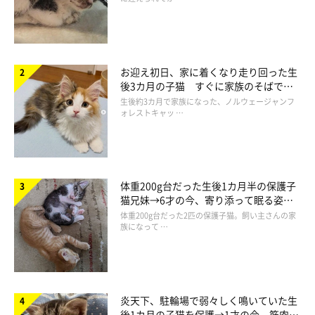
お迎え初日、家に着くなり走り回った生
後3カ月の子猫 すぐに家族のそばで落
ち着く姿に「迎えてよかった」
生後約3カ月で家族になった、ノルウェージャンフ
ォレストキャッ …
体重200g台だった生後1カ月半の保護子
猫兄妹→6才の今、寄り添って眠る姿に
ほっこり！
体重200g台だった2匹の保護子猫。飼い主さんの家
しょうがないけど困っちゃう…（笑）
族になって …
炎天下、駐輪場で弱々しく鳴いていた生
後1カ月の子猫を保護→1才の今、筋肉質