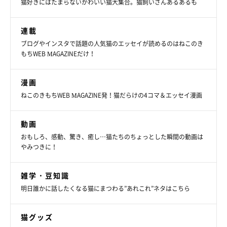
猫好きにはたまらないかわいい猫大集合。猫飼いさんあるあるも
連載
ブログやインスタで話題の人気猫のエッセイが読めるのはねこのき
もちWEB MAGAZINEだけ！
漫画
ねこのきもちWEB MAGAZINE発！猫だらけの4コマ＆エッセイ漫画
動画
おもしろ、感動、驚き、癒し…猫たちのちょっとした瞬間の動画は
やみつきに！
雑学・豆知識
明日誰かに話したくなる猫にまつわる”あれこれ”ネタはこちら
猫グッズ