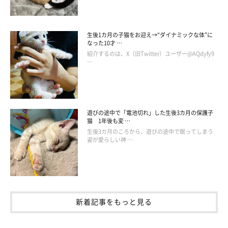
「新築の家の壁紙を、引っ越して1週間もしないうちに一
瞬でズタボロにされました」
生後1カ月の子猫をお迎え→“ダイナミックな体”に
なった10才 …
「新築のすべての部屋にマーキングされました（笑） で
紹介するのは、X（旧Twitter）ユーザー@AQdyfy9
…
も、それでその家が私たちのものになった気がしました」
遊びの途中で「電池切れ」した生後3カ月の保護子
猫 1年後も変 …
生後3カ月のころから、遊びの途中で眠ってしまう
姿が愛らしい神 …
新着記事をもっと見る