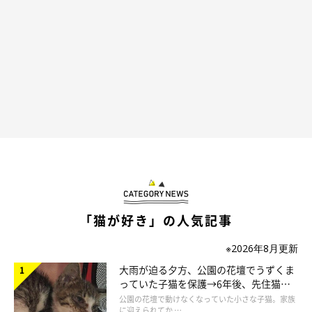
の足やしっぽを踏んでしまう」
「帰りが遅いと、怒って部屋が空き巣に入られたようにな
る」
「猫同士が追っかけごっこをしてて、ダッシュで私にぶつ
かってきた（笑）」
「引き出しをあけたら猫がいた」
「猫が好き」の人気記事
たしかに、どれも驚いてしまうものばかりです……！
※2026年8月更新
大雨が迫る夕方、公園の花壇でうずくま
っていた子猫を保護→6年後、先住猫
と“姉妹”のような関係に
公園の花壇で動けなくなっていた小さな子猫。家族
に迎えられてか …