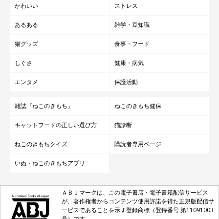
かわいい
ストレス
あるある
雑学・豆知識
猫グッズ
食事・フード
しぐさ
健康・病気
エンタメ
保護活動
雑誌『ねこのきもち』
ねこのきもち健保
キャットフードの正しい選び方
猫診断
ねこのきもちクイズ
購読者専用ページ
いぬ・ねこのきもちアプリ
ＡＢＪマークは、この電子書店・電子書籍配信サービス
が、著作権者からコンテンツ使用許諾を得た正規版配信サ
ービスであることを示す登録商標（登録番号 第11091003
号）です。