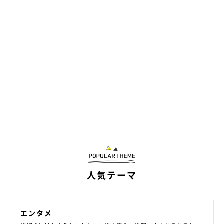
ねこのきもち投稿写真ギャラリー
みなさん、いろんなプチハプニングを経験しているよう。ときに
は大変なこともあるけれど……それでもやっぱり、猫との暮らし
って楽しいですよね♪
『ねこのきもちWEB MAGAZINEアンケート vol.92』
人気テーマ
※写真は「いぬ・ねこのきもちアプリ」で投稿されたものです。
※記事と写真に関連性はありませんので予めご了承ください。
文／雨宮カイ
エンタメ