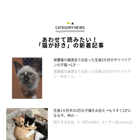
「ずっと肩枕で愛猫を寝かせていたので、翌朝凄まじい肩
コリ！！」
あわせて読みたい！
「猫が好き」の新着記事
「ふすまをぶち抜いて走り回って遊んでました」
「網戸のクライミング」
保護猫の譲渡会で出会った生後3カ月のサイベリア
ンの子猫→1才 …
保護猫の譲渡会で出会った生後3カ月のサイベリア
「おもちゃを1分もしないうちに壊されたことくらいで
ン・ゆきくん。 …
す」
「父が退職の記念に頂いた高価な花瓶を猫がじゃれて割っ
てしまったこと」
生後1カ月半の2匹の子猫をお迎え→もうすぐ2才に
「クローゼットに入りこんで服が毛だらけになった」
なる今、仲の …
紹介するのは、X（旧Twitter）ユーザー@curumu2
…
「タンスの上に登ったはいいものの、あまりの高さに降り
られなくなりなかなか捕まえられなかったとき」