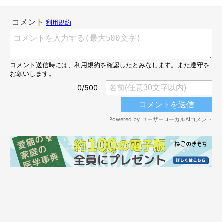
「野良猫が家の外に来ていて、うちのコが網戸を突き破っ
て、喧嘩をしに行ってしまったことがありました」
「愛猫が入って来たことに気づかずにトイレの扉を閉めて
しまい、探し回ったこと」
「私のベッドに猫が潜り込んでいることに気がつかず、勢
いよく毛布をめくりあげてしまい、驚かせてしまいまし
た」
「姿が見えず、呼んでも無反応で脱走したのかと大騒ぎし
たら、押し入れから眠そうに出てきた…」
「深夜に突然パソコンが起動。霊かと思いきや、愛猫がス
イッチの上を歩いたせいで起動したらしい」
「玄関から出ようとした猫をとっさに抱えて、ギックリ腰
になった」
「動きに気をつけないと、たまにまとわりついてくる。猫