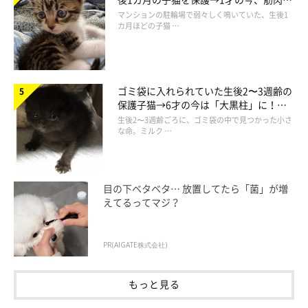
でツンデレなコに成長
マンションの駐輪場で弱々しく鳴いていた、生後1
カ月ほどの子猫 …
ゴミ袋に入れられていた生後2〜3週齢の
保護子猫→6才の今は「大黒柱」に！
美しい黒猫に成長した姿にグッとくる
生後2〜3週齢ごろに、ゴミ袋の中で見つかった小さ
な命。ミルク …
目の下ベタベタ… 放置してたら「菌」が増
えてるってマジ？
ねこのきもち投稿写真ギャラリー
PR(AIGATE株式会社)
しょうがない部分もあるけれど、ちょっぴり困ってしまったとい
もっと見る
うプチハプニングもあるようです。