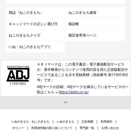
雑誌『ねこのきもち』
ねこのきもち健保
キャットフードの正しい選び方
猫診断
ねこのきもちクイズ
購読者専用ページ
いぬ・ねこのきもちアプリ
ＡＢＪマークは、この電子書店・電子書籍配信サービス
が、著作権者からコンテンツ使用許諾を得た正規版配信サ
ービスであることを示す登録商標（登録番号 第11091003
号）です。
ABJマークの詳細、ABJマークを掲示しているサービスの一
覧はこちら→
https://aebs.or.jp/
いぬのきもち・ねこのきもち
いぬのきもち
広告掲載
利用規約
ポリシー
利用者情報の取り扱いについて
専門家一覧
お問い合わせ