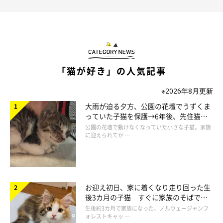
「猫が好き」の人気記事
※2026年8月更新
大雨が迫る夕方、公園の花壇でうずくま
っていた子猫を保護→6年後、先住猫
次回のお話もお楽しみに〜♪
と“姉妹”のような関係に
公園の花壇で動けなくなっていた小さな子猫。家族
に迎えられてか …
お迎え初日、家に着くなり走り回った生
後3カ月の子猫 すぐに家族のそばで落
ち着く姿に「迎えてよかった」
生後約3カ月で家族になった、ノルウェージャンフ
ォレストキャッ …