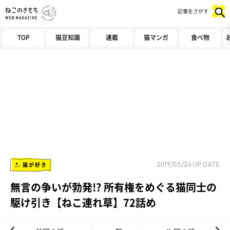
記事をさがす
TOP
猫豆知識
連載
猫マンガ
食べ物
猫が好き
2019/05/24
UP DATE
無言の争いが勃発!? 所有権をめぐる猫同士の
駆け引き【ねこ連れ草】72話め