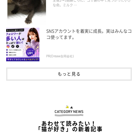
生後2〜3週齢ごろに、ゴミ袋の中で見つかった小さ
な命。ミルク …
SNSアカウントを着実に成長。実はみんなコ
コ使ってます。
PR(Dreaw合同会社)
もっと見る
あわせて読みたい！
「猫が好き」の新着記事