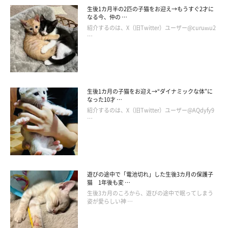
生後1カ月半の2匹の子猫をお迎え→もうすぐ2才に
なる今、仲の …
紹介するのは、X（旧Twitter）ユーザー@curumu2
…
生後1カ月の子猫をお迎え→“ダイナミックな体”に
なった10才 …
紹介するのは、X（旧Twitter）ユーザー@AQdyfy9
…
遊びの途中で「電池切れ」した生後3カ月の保護子
猫 1年後も変 …
生後3カ月のころから、遊びの途中で眠ってしまう
姿が愛らしい神 …