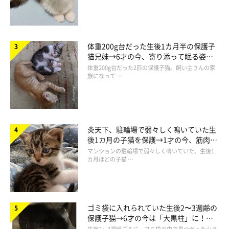
体重200g台だった生後1カ月半の保護子
猫兄妹→6才の今、寄り添って眠る姿に
ほっこり！
体重200g台だった2匹の保護子猫。飼い主さんの家
族になって …
炎天下、駐輪場で弱々しく鳴いていた生
後1カ月の子猫を保護→1才の今、筋肉質
でツンデレなコに成長
マンションの駐輪場で弱々しく鳴いていた、生後1
カ月ほどの子猫 …
ゴミ袋に入れられていた生後2〜3週齢の
保護子猫→6才の今は「大黒柱」に！
美しい黒猫に成長した姿にグッとくる