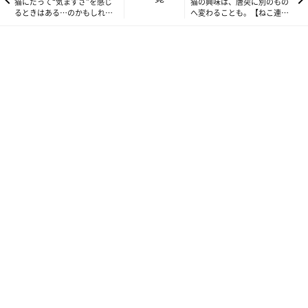
猫にだって“気まずさ”を感じ
猫の興味は、唐突に別のもの
るときはある…のかもしれな
へ変わることも。【ねこ連れ
い？ 【ねこ連れ草】71話め
草】73話め