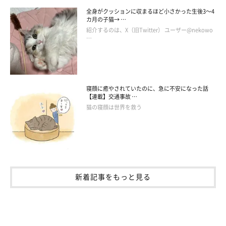
全身がクッションに収まるほど小さかった生後3～4
カ月の子猫→ …
紹介するのは、X（旧Twitter） ユーザー@nekowo
…
寝顔に癒やされていたのに、急に不安になった話
【連載】交通事故 …
猫の寝顔は世界を救う
新着記事をもっと見る