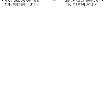
そんなに欲しかったの？ たま
残像しか見えない猫の走りっ
に見せる謎の執着 【ねこ連
ぷり。あまりの速さに追いか
れ草】74話め
けっこにならず…！【ねこ連
れ草】76話め