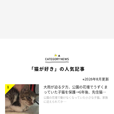
「猫が好き」の人気記事
プロフィール
※2026年8月更新
仁子(じんこ)
大雨が迫る夕方、公園の花壇でうずくま
福井県出身のイラストレーター。
っていた子猫を保護→6年後、先住猫
と“姉妹”のような関係に
公園の花壇で動けなくなっていた小さな子猫。家族
色彩、表情にこだわった物語性のあるイラストを得意とし
に迎えられてか …
雑誌、書籍、雑貨等幅広いジャンルで活動中。