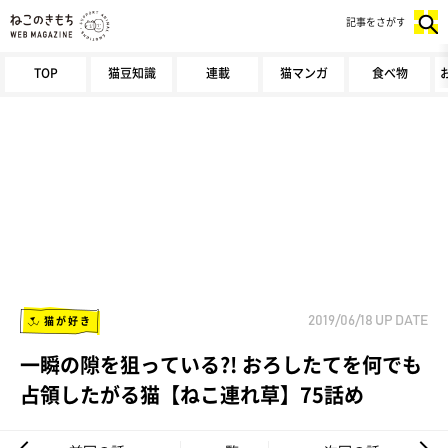
記事をさがす
TOP
猫豆知識
連載
猫マンガ
食べ物
猫が好き
2019/06/18
UP DATE
一瞬の隙を狙っている?! おろしたてを何でも
占領したがる猫【ねこ連れ草】75話め