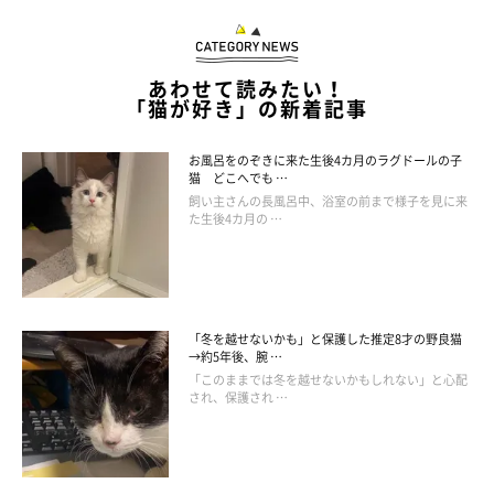
あわせて読みたい！
「猫が好き」の新着記事
お風呂をのぞきに来た生後4カ月のラグドールの子
猫 どこへでも …
飼い主さんの長風呂中、浴室の前まで様子を見に来
た生後4カ月の …
「冬を越せないかも」と保護した推定8才の野良猫
→約5年後、腕 …
「このままでは冬を越せないかもしれない」と心配
され、保護され …