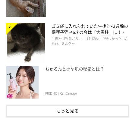
ゴミ袋に入れられていた生後2〜3週齢の
保護子猫→6才の今は「大黒柱」に！
美しい黒猫に成長した姿にグッとくる
生後2〜3週齢ごろに、ゴミ袋の中で見つかった小さ
な命。ミルク …
ちゅるんとツヤ肌の秘密とは？
PR(DHC｜CanCam.jp)
もっと見る