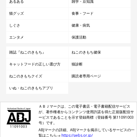
あるある
雑学・豆知識
猫グッズ
食事・フード
しぐさ
健康・病気
エンタメ
保護活動
雑誌『ねこのきもち』
ねこのきもち健保
キャットフードの正しい選び方
猫診断
ねこのきもちクイズ
購読者専用ページ
いぬ・ねこのきもちアプリ
ＡＢＪマークは、この電子書店・電子書籍配信サービス
が、著作権者からコンテンツ使用許諾を得た正規版配信サ
ービスであることを示す登録商標（登録番号 第11091003
号）です。
ABJマークの詳細、ABJマークを掲示しているサービスの一
覧はこちら→
https://aebs.or.jp/