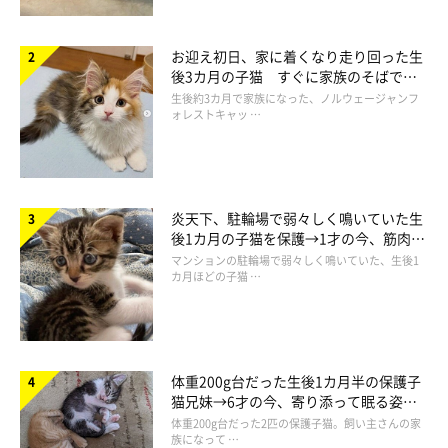
クロマケット | イラストレーター 仁子
お迎え初日、家に着くなり走り回った生
後3カ月の子猫 すぐに家族のそばで落
ち着く姿に「迎えてよかった」
生後約3カ月で家族になった、ノルウェージャンフ
ォレストキャッ …
炎天下、駐輪場で弱々しく鳴いていた生
後1カ月の子猫を保護→1才の今、筋肉質
でツンデレなコに成長
マンションの駐輪場で弱々しく鳴いていた、生後1
カ月ほどの子猫 …
体重200g台だった生後1カ月半の保護子
猫兄妹→6才の今、寄り添って眠る姿に
ほっこり！
体重200g台だった2匹の保護子猫。飼い主さんの家
次回のお話もお楽しみに〜♪
族になって …