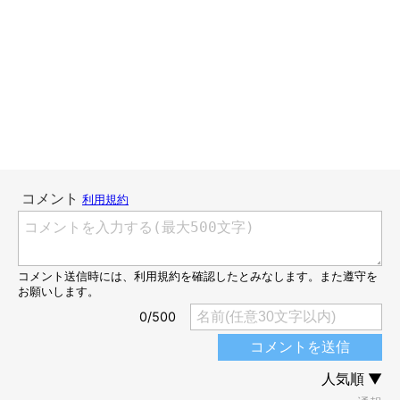
出典／『ねこのきもち』連載 ～二階堂ちはるの男の猫道～