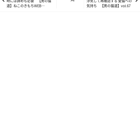
時には諦めも必要 【男の猫
浮気して再確認する 愛猫への
道】ねこのきもちWEB
気持ち 【男の猫道】vol.67
MAGAZINE限定話 vol.15