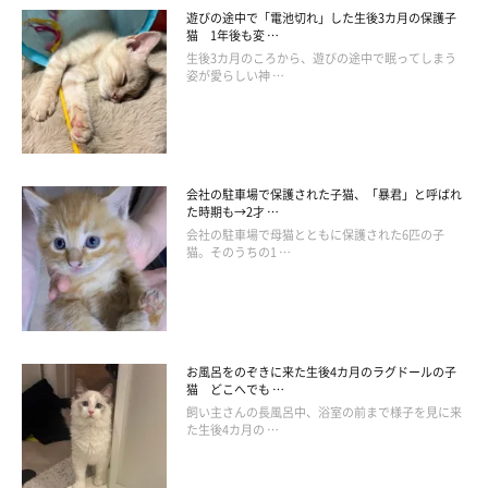
遊びの途中で「電池切れ」した生後3カ月の保護子
猫 1年後も変 …
生後3カ月のころから、遊びの途中で眠ってしまう
姿が愛らしい神 …
会社の駐車場で保護された子猫、「暴君」と呼ばれ
た時期も→2才 …
会社の駐車場で母猫とともに保護された6匹の子
猫。そのうちの1 …
お風呂をのぞきに来た生後4カ月のラグドールの子
猫 どこへでも …
飼い主さんの長風呂中、浴室の前まで様子を見に来
た生後4カ月の …