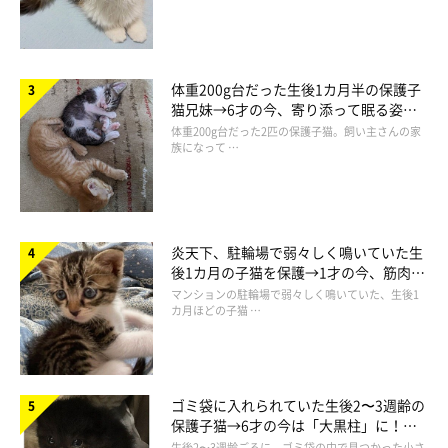
体重200g台だった生後1カ月半の保護子
猫兄妹→6才の今、寄り添って眠る姿に
ほっこり！
体重200g台だった2匹の保護子猫。飼い主さんの家
族になって …
炎天下、駐輪場で弱々しく鳴いていた生
後1カ月の子猫を保護→1才の今、筋肉質
でツンデレなコに成長
マンションの駐輪場で弱々しく鳴いていた、生後1
カ月ほどの子猫 …
ゴミ袋に入れられていた生後2〜3週齢の
保護子猫→6才の今は「大黒柱」に！
美しい黒猫に成長した姿にグッとくる
生後2〜3週齢ごろに、ゴミ袋の中で見つかった小さ