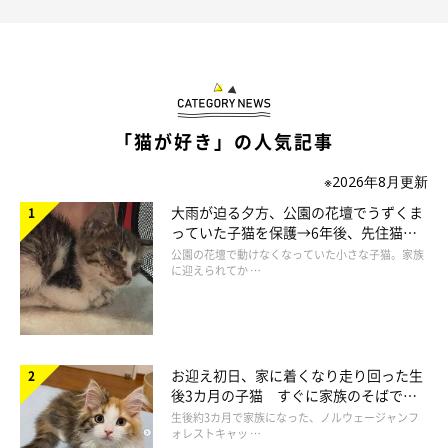
「猫が好き」の人気記事
※2026年8月更新
大雨が迫る夕方、公園の花壇でうずくま
っていた子猫を保護→6年後、先住猫
と“姉妹”のような関係に
公園の花壇で動けなくなっていた小さな子猫。家族
に迎えられてか …
お迎え初日、家に着くなり走り回った生
後3カ月の子猫 すぐに家族のそばで落
ち着く姿に「迎えてよかった」
生後約3カ月で家族になった、ノルウェージャンフ
ォレストキャッ …