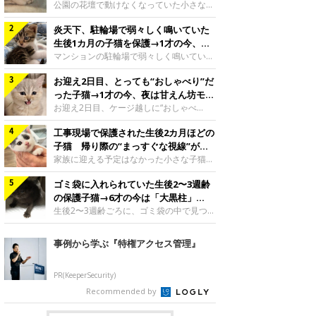
と“姉妹”のような関係に
公園の花壇で動けなくなっていた小さな子
猫。家族に迎えられてから6年、先住猫と
炎天下、駐輪場で弱々しく鳴いていた
の間には深い絆が育まれていました。保護
当時のティダちゃん。
生後1カ月の子猫を保護→1才の今、筋
@muumuu62197189紹介するのは、
肉質でツンデレなコに成長
マンションの駐輪場で弱々しく鳴いてい
X（旧Twitter）ユーザー
た、生後1カ月ほどの子猫。家族に迎えら
@muumuu62197189さんの愛猫・ティダ
お迎え2日目、とっても“おしゃべり”だ
れてから1年、体も行動も大きく成長しま
ちゃん（取材時6才）の成長記録です。こ
した。炎天下の駐輪場で鳴いていた小さな
った子猫→1才の今、夜は甘えん坊モー
ちらは、生後3カ月ごろのティダちゃん。
子猫保護当時のモモちゃん。@Kingponzu
ドになるコに成長！
お迎え2日目、ケージ越しに“おしゃべ
飼い主さんが出会ったのは、夜から大雨に
紹介するのは、X（旧Twitter）ユーザー
り”する姿を見せていた子猫。1才になった
なると予報されていた日の夕方でした。花
@Kingponzuさんの愛猫・モモちゃん（取
工事現場で保護された生後2カ月ほどの
今も見せる愛らしい姿にキュンとします。
壇で動けずにいた子猫保護したばかりのテ
材時1才）の成長記録です。こちらは、モ
お迎え2日目、ケージ越しに何かを伝える
子猫 帰り際の“まっすぐな視線”が忘
ィダちゃん。@muumuu62197189飼い主
モちゃんが生後1カ月ごろに撮影された一
ももちゃん“おしゃべり”なももちゃん。
れられず、家族の一員に
家族に迎える予定はなかった小さな子猫。
さんは、公園の
枚。飼い主さんの自宅マンションの駐輪場
@poocoonyan紹介するのは、Instagram
帰り際に見せた姿が、飼い主さんの心に残
で鳴いていたところを保護された当時の姿
ユーザー@poocoonyanさんの愛猫・もも
ゴミ袋に入れられていた生後2〜3週齢
りました。保護当時の夏目ちゃん。
です。子猫時代のモモちゃん。
ちゃん（取材時1才／マンチカン）です。
@shibainu_rintaro紹介するのは、
の保護子猫→6才の今は「大黒柱」
@Kingponzuその日は気温が35℃を
こちらの動画は、ももちゃんが生後2カ月
Instagramユーザー@shibainu_rintaroさ
に！ 美しい黒猫に成長した姿にグッ
生後2〜3週齢ごろに、ゴミ袋の中で見つか
を過ぎたころ、お迎え2日目に撮影された
んの愛猫・夏目（なつめ）ちゃん（取材時
った小さな命。ミルクから育てられたその
とくる
もの。新しい環境にゆっくり慣れてもらう
3才）。工事現場で親猫とはぐれたとみら
子猫は今、家族に欠かせない存在へと成長
事例から学ぶ『特権アクセス管理』
ため、当時はケージの中で過ごしていまし
れ、保護された当時は生後2カ月ほどだっ
しました。ゴミ袋の中で見つかった、ミニ
た。鳴いてアピールするももち
たといいます。新しい飼い主を探すつもり
モグラのような子猫よちよち歩きをしてい
が……保護されてケージに入っている夏目
たころの、生後2〜3週齢ごろのドンちゃ
PR(KeeperSecurity)
ちゃん。@shibainu_rintaro夏目ちゃんを
ん。@doddou_1今回紹介するのは、
Recommended by
保護したのは、以前、飼い主さんの愛猫・
X（旧Twitter）ユーザー@doddou_1さん
ちくわく
の愛猫・ドンちゃん（取材時、推定6才／