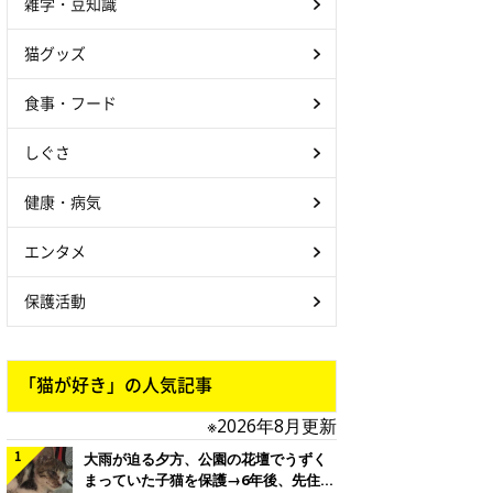
雑学・豆知識
猫グッズ
食事・フード
しぐさ
健康・病気
エンタメ
保護活動
「猫が好き」の人気記事
※2026年8月更新
大雨が迫る夕方、公園の花壇でうずく
まっていた子猫を保護→6年後、先住猫