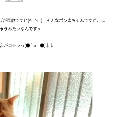
@neconecori
ぽが素敵です∩(^ω^∩) そんなポン太ちゃんですが、
し
ゃう
みたいなんです♫
がコチラっ(●´ω｀●)↓↓