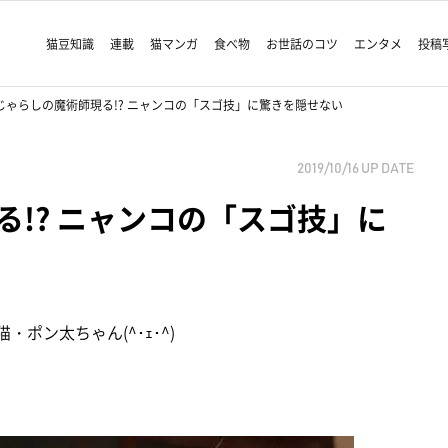
猫豆知識
連載
猫マンガ
食べ物
お世話のコツ
エンタメ
投稿
じゃらしの魔術師現る!? ニャンコの「スゴ技」に驚きを隠せない
2019/10/16
UP DATE
!? ニャンコの「スゴ技」に
猫・ポン太ちゃん(^･ｪ･^)