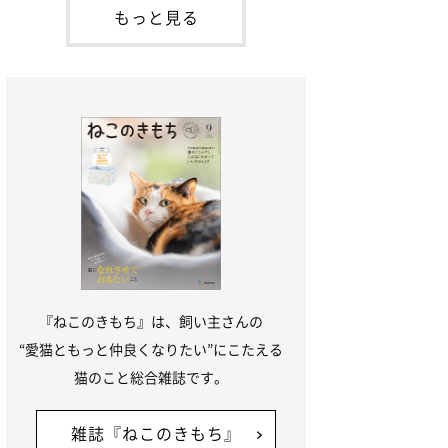
本名：ドミトリー・ドンスコイ）。ドンち
もっと見る
ゃんは、保護猫でした。ドンちゃんが見つ
かったのは、飼い主さんの姉の勤め先の敷
地内でした。ゴミ袋に入れられている
『ねこのきもち』は、飼い主さんの
“愛猫ともっと仲良くなりたい”にこたえる
猫のこと総合雑誌です。
雑誌『ねこのきもち』